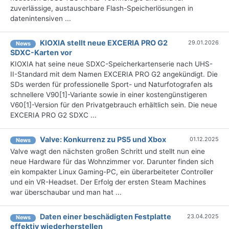
zuverlässige, austauschbare Flash-Speicherlösungen in
datenintensiven ...
KIOXIA stellt neue EXCERIA PRO G2
29.01.2026
News
SDXC-Karten vor
KIOXIA hat seine neue SDXC-Speicherkartenserie nach UHS-
II-Standard mit dem Namen EXCERIA PRO G2 angekündigt. Die
SDs werden für professionelle Sport- und Naturfotografen als
schnellere V90[1]-Variante sowie in einer kostengünstigeren
V60[1]-Version für den Privatgebrauch erhältlich sein. Die neue
EXCERIA PRO G2 SDXC ...
Valve: Konkurrenz zu PS5 und Xbox
01.12.2025
News
Valve wagt den nächsten großen Schritt und stellt nun eine
neue Hardware für das Wohnzimmer vor. Darunter finden sich
ein kompakter Linux Gaming-PC, ein überarbeiteter Controller
und ein VR-Headset. Der Erfolg der ersten Steam Machines
war überschaubar und man hat ...
Daten einer beschädigten Festplatte
23.04.2025
News
effektiv wiederherstellen