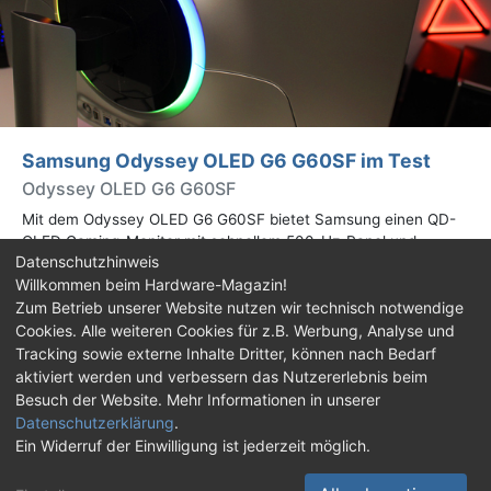
Samsung Odyssey OLED G6 G60SF im Test
Odyssey OLED G6 G60SF
Mit dem Odyssey OLED G6 G60SF bietet Samsung einen QD-
OLED Gaming-Monitor mit schnellem 500-Hz-Panel und
Datenschutzhinweis
WQHD-Auflösung an. Wir haben den 27 Zoll großen Monitor auf
Willkommen beim Hardware-Magazin!
Herz und Nieren geprüft.
Zum Betrieb unserer Website nutzen wir technisch notwendige
Cookies. Alle weiteren Cookies für z.B. Werbung, Analyse und
Impressum
|
Kontakt
|
Jobs
|
Datenschutz
|
Tracking sowie externe Inhalte Dritter, können nach Bedarf
Consent‑Einstellungen
|
Haftungsausschluss
aktiviert werden und verbessern das Nutzererlebnis beim
Besuch der Website. Mehr Informationen in unserer
Feed
Facebook
YouTube
TikTok
Datenschutzerklärung
.
Ein Widerruf der Einwilligung ist jederzeit möglich.
Twitch
Discord