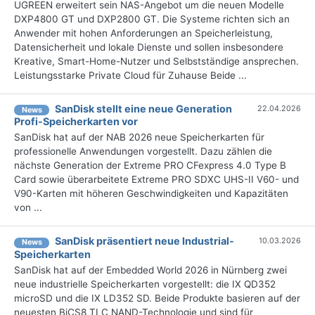
UGREEN erweitert sein NAS-Angebot um die neuen Modelle
DXP4800 GT und DXP2800 GT. Die Systeme richten sich an
Anwender mit hohen Anforderungen an Speicherleistung,
Datensicherheit und lokale Dienste und sollen insbesondere
Kreative, Smart-Home-Nutzer und Selbstständige ansprechen.
Leistungsstarke Private Cloud für Zuhause Beide ...
SanDisk stellt eine neue Generation
22.04.2026
News
Profi-Speicherkarten vor
SanDisk hat auf der NAB 2026 neue Speicherkarten für
professionelle Anwendungen vorgestellt. Dazu zählen die
nächste Generation der Extreme PRO CFexpress 4.0 Type B
Card sowie überarbeitete Extreme PRO SDXC UHS-II V60- und
V90-Karten mit höheren Geschwindigkeiten und Kapazitäten
von ...
SanDisk präsentiert neue Industrial-
10.03.2026
News
Speicherkarten
SanDisk hat auf der Embedded World 2026 in Nürnberg zwei
neue industrielle Speicherkarten vorgestellt: die IX QD352
microSD und die IX LD352 SD. Beide Produkte basieren auf der
neuesten BiCS8 TLC NAND-Technologie und sind für