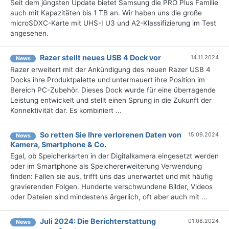
Seit dem jüngsten Update bietet Samsung die PRO Plus Familie
auch mit Kapazitäten bis 1 TB an. Wir haben uns die große
microSDXC-Karte mit UHS-I U3 und A2-Klassifizierung im Test
angesehen.
Razer stellt neues USB 4 Dock vor
14.11.2024
News
Razer erweitert mit der Ankündigung des neuen Razer USB 4
Docks ihre Produktpalette und untermauert ihre Position im
Bereich PC-Zubehör. Dieses Dock wurde für eine überragende
Leistung entwickelt und stellt einen Sprung in die Zukunft der
Konnektivität dar. Es kombiniert ...
So retten Sie Ihre verlorenen Daten von
15.09.2024
News
Kamera, Smartphone & Co.
Egal, ob Speicherkarten in der Digitalkamera eingesetzt werden
oder im Smartphone als Speichererweiterung Verwendung
finden: Fallen sie aus, trifft uns das unerwartet und mit häufig
gravierenden Folgen. Hunderte verschwundene Bilder, Videos
oder Dateien sind mindestens ärgerlich, oft aber auch mit ...
Juli 2024: Die Bericht­erstattung
01.08.2024
News