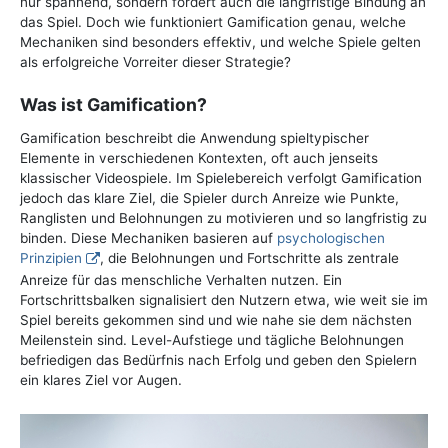
nur spannend, sondern fördert auch die langfristige Bindung an
das Spiel. Doch wie funktioniert Gamification genau, welche
Mechaniken sind besonders effektiv, und welche Spiele gelten
als erfolgreiche Vorreiter dieser Strategie?
Was ist Gamification?
Gamification beschreibt die Anwendung spieltypischer
Elemente in verschiedenen Kontexten, oft auch jenseits
klassischer Videospiele. Im Spielebereich verfolgt Gamification
jedoch das klare Ziel, die Spieler durch Anreize wie Punkte,
Ranglisten und Belohnungen zu motivieren und so langfristig zu
binden. Diese Mechaniken basieren auf
psychologischen
Prinzipien
, die Belohnungen und Fortschritte als zentrale
Anreize für das menschliche Verhalten nutzen. Ein
Fortschrittsbalken signalisiert den Nutzern etwa, wie weit sie im
Spiel bereits gekommen sind und wie nahe sie dem nächsten
Meilenstein sind. Level-Aufstiege und tägliche Belohnungen
befriedigen das Bedürfnis nach Erfolg und geben den Spielern
ein klares Ziel vor Augen.