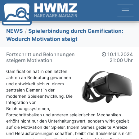
NEWS
/
Spielerbindung durch Gamification:
Wodurch Motivation steigt
Fortschritt und Belohnungen
10.11.2024
steigern Motivation
21:00 Uhr
Gamification hat in den letzten
Jahren an Bedeutung gewonnen
und entwickelt sich zu einem
zentralen Element in der
modernen Spieleentwicklung. Die
Integration von
Belohnungssystemen,
Fortschrittsbalken und anderen spielerischen Mechaniken
erhöht nicht nur den Unterhaltungswert, sondern wirkt gezielt
auf die Motivation der Spieler. Indem Games gezielte Anreize
und Herausforderungen schaffen, bleibt das Spielerlebnis nicht