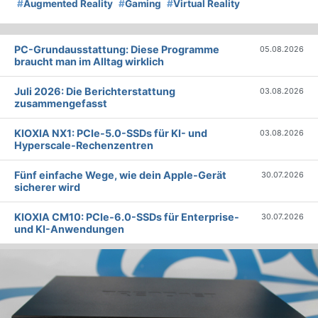
#
Augmented Reality
#
Gaming
#
Virtual Reality
PC-Grundausstattung: Diese Programme
05.08.2026
braucht man im Alltag wirklich
Juli 2026: Die Bericht­erstattung
03.08.2026
zusammengefasst
KIOXIA NX1: PCIe-5.0-SSDs für KI- und
03.08.2026
Hyperscale-Rechenzentren
Fünf einfache Wege, wie dein Apple-Gerät
30.07.2026
sicherer wird
KIOXIA CM10: PCIe-6.0-SSDs für Enterprise-
30.07.2026
und KI-Anwendungen