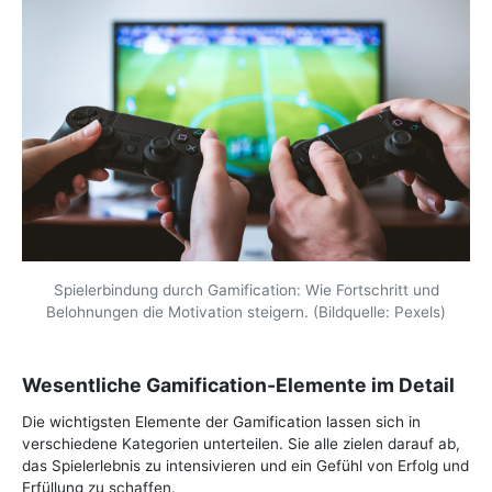
Spielerbindung durch Gamification: Wie Fortschritt und
Belohnungen die Motivation steigern. (Bildquelle: Pexels)
Wesentliche Gamification-Elemente im Detail
Die wichtigsten Elemente der Gamification lassen sich in
verschiedene Kategorien unterteilen. Sie alle zielen darauf ab,
das Spielerlebnis zu intensivieren und ein Gefühl von Erfolg und
Erfüllung zu schaffen.