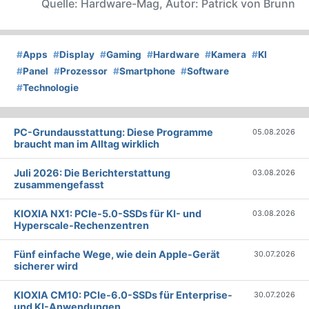
Quelle: Hardware-Mag, Autor: Patrick von Brunn
#
Apps
#
Display
#
Gaming
#
Hardware
#
Kamera
#
KI
#
Panel
#
Prozessor
#
Smartphone
#
Software
#
Technologie
PC-Grundausstattung: Diese Programme
05.08.2026
braucht man im Alltag wirklich
Juli 2026: Die Bericht­erstattung
03.08.2026
zusammengefasst
KIOXIA NX1: PCIe-5.0-SSDs für KI- und
03.08.2026
Hyperscale-Rechenzentren
Fünf einfache Wege, wie dein Apple-Gerät
30.07.2026
sicherer wird
KIOXIA CM10: PCIe-6.0-SSDs für Enterprise-
30.07.2026
und KI-Anwendungen