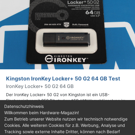
Kingston IronKey Locker+ 50 G2 64 GB Test
IronKey Locker+ 50 G2 64 GB
Der IronKey Locker+ 50 G2 von Kingston ist ein USB-
Flashspeicher mit 256 Bit starker AES-HW-Verschlüsselung im
Datenschutzhinweis
XTS-Modus. Wir haben das 64-GB-Modell im Praxistest
Willkommen beim Hardware-Magazin!
genauer begutachtet.
Zum Betrieb unserer Website nutzen wir technisch notwendige
Cookies. Alle weiteren Cookies für z.B. Werbung, Analyse und
Impressum
|
Kontakt
|
Jobs
|
Datenschutz
|
Tracking sowie externe Inhalte Dritter, können nach Bedarf