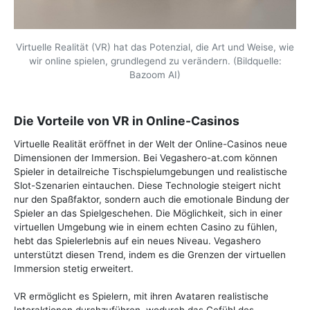
Virtuelle Realität (VR) hat das Potenzial, die Art und Weise, wie
wir online spielen, grundlegend zu verändern. (Bildquelle:
Bazoom AI)
Die Vorteile von VR in Online-Casinos
Virtuelle Realität eröffnet in der Welt der Online-Casinos neue
Dimensionen der Immersion. Bei Vegashero-at.com können
Spieler in detailreiche Tischspielumgebungen und realistische
Slot-Szenarien eintauchen. Diese Technologie steigert nicht
nur den Spaßfaktor, sondern auch die emotionale Bindung der
Spieler an das Spielgeschehen. Die Möglichkeit, sich in einer
virtuellen Umgebung wie in einem echten Casino zu fühlen,
hebt das Spielerlebnis auf ein neues Niveau. Vegashero
unterstützt diesen Trend, indem es die Grenzen der virtuellen
Immersion stetig erweitert.
VR ermöglicht es Spielern, mit ihren Avataren realistische