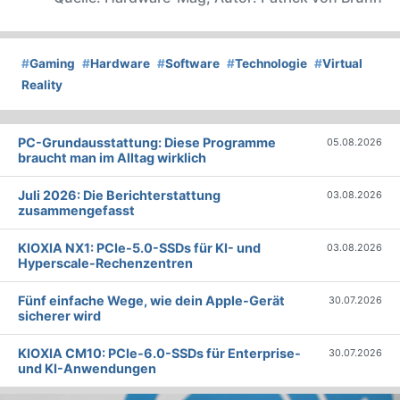
#
Gaming
#
Hardware
#
Software
#
Technologie
#
Virtual
Reality
PC-Grundausstattung: Diese Programme
05.08.2026
braucht man im Alltag wirklich
Juli 2026: Die Bericht­erstattung
03.08.2026
zusammengefasst
KIOXIA NX1: PCIe-5.0-SSDs für KI- und
03.08.2026
Hyperscale-Rechenzentren
Fünf einfache Wege, wie dein Apple-Gerät
30.07.2026
sicherer wird
KIOXIA CM10: PCIe-6.0-SSDs für Enterprise-
30.07.2026
und KI-Anwendungen