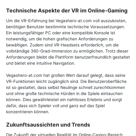
Technische Aspekte der VR im Online-Gaming
Um die VR-Erfahrung bei Vegashero-at.com voll auszukosten,
benötigen Benutzer bestimmte technische Voraussetzungen.
Ein leistungsfähiger PC oder eine kompatible Konsole ist
notwendig, um die hohen grafischen Anforderungen zu
bewältigen. Zudem sind VR-Headsets erforderlich, um die
vollständige 360-Grad-Immersion zu ermöglichen. Trotz dieser
Anforderungen bleibt die Plattform benutzerfreundlich gestaltet
und bietet eine intuitive Navigation.
Vegashero-at.com hat großen Wert darauf gelegt, dass seine
VR-Funktionen leicht zugänglich sind. Die Benutzeroberfläche
ist so gestaltet, dass selbst Neulinge schnell zurechtkommen
und ohne große technische Hürden in die Spiele eintauchen
können. Dies gewährleistet ein nahtloses Erlebnis und sorgt
dafür, dass sich Spieler voll und ganz auf das Spiel
konzentrieren können.
Zukunftsaussichten und Trends
Die Zukunft der virtuellen Realität im Online-Casino-Bereich