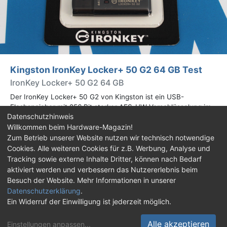
Kingston IronKey Locker+ 50 G2 64 GB Test
IronKey Locker+ 50 G2 64 GB
Der IronKey Locker+ 50 G2 von Kingston ist ein USB-
Flashspeicher mit 256 Bit starker AES-HW-Verschlüsselung im
Datenschutzhinweis
XTS-Modus. Wir haben das 64-GB-Modell im Praxistest
Willkommen beim Hardware-Magazin!
genauer begutachtet.
Zum Betrieb unserer Website nutzen wir technisch notwendige
Cookies. Alle weiteren Cookies für z.B. Werbung, Analyse und
Impressum
|
Kontakt
|
Jobs
|
Datenschutz
|
Tracking sowie externe Inhalte Dritter, können nach Bedarf
Consent‑Einstellungen
|
Haftungsausschluss
aktiviert werden und verbessern das Nutzererlebnis beim
Besuch der Website. Mehr Informationen in unserer
Feed
Facebook
YouTube
TikTok
Datenschutzerklärung
.
Ein Widerruf der Einwilligung ist jederzeit möglich.
Twitch
Discord
Alle akzeptieren
Einstellungen anpassen
...
© Copyright 2001 - 2026 Hardware-Magazin