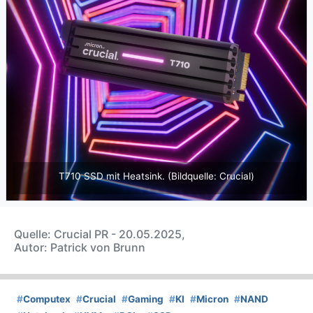
T710 SSD mit Heatsink. (Bildquelle: Crucial)
Quelle: Crucial PR - 20.05.2025,
Autor: Patrick von Brunn
#
Computex
#
Crucial
#
Gaming
#
KI
#
Micron
#
NAND