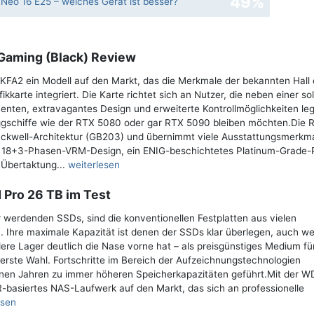
49%
Neo 16 E25 – welches Gerät ist besser?
 Gaming (Black) Review
FA2 ein Modell auf den Markt, das die Merkmale der bekannten Hall 
ikkarte integriert. Die Karte richtet sich an Nutzer, die neben einer so
ten, extravagantes Design und erweiterte Kontrollmöglichkeiten le
laggschiffe wie der RTX 5080 oder gar RTX 5090 bleiben möchten.Die 
lackwell-Architektur (GB203) und übernimmt viele Ausstattungsmerkm
e 18+3-Phasen-VRM-Design, ein ENIG-beschichtetes Platinum-Grade-
 Übertaktung...
weiterlesen
 Pro 26 TB im Test
 werdenden SSDs, sind die konventionellen Festplatten aus vielen
 Ihre maximale Kapazität ist denen der SSDs klar überlegen, auch we
e Lager deutlich die Nase vorne hat – als preisgünstiges Medium fü
erste Wahl. Fortschritte im Bereich der Aufzeichnungstechnologien
n Jahren zu immer höheren Speicherkapazitäten geführt.Mit der W
R-basiertes NAS-Laufwerk auf den Markt, das sich an professionelle
esen