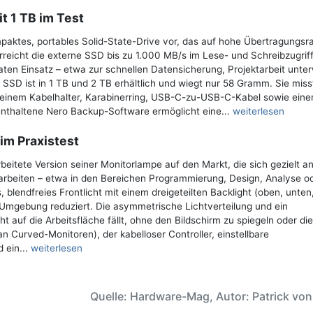
t 1 TB im Test
mpaktes, portables Solid-State-Drive vor, das auf hohe Übertragungsr
rreicht die externe SSD bis zu 1.000 MB/s im Lese- und Schreibzugrif
vaten Einsatz – etwa zur schnellen Datensicherung, Projektarbeit unte
SD ist in 1 TB und 2 TB erhältlich und wiegt nur 58 Gramm. Sie miss
, einem Kabelhalter, Karabinerring, USB-C-zu-USB-C-Kabel sowie eine
enthaltene Nero Backup-Software ermöglicht eine...
weiterlesen
im Praxistest
beitete Version seiner Monitorlampe auf den Markt, die sich gezielt a
m arbeiten – etwa in den Bereichen Programmierung, Design, Analyse o
 blendfreies Frontlicht mit einem dreigeteilten Backlight (oben, unten
d Umgebung reduziert. Die asymmetrische Lichtverteilung und ein
ht auf die Arbeitsfläche fällt, ohne den Bildschirm zu spiegeln oder d
an Curved-Monitoren), der kabelloser Controller, einstellbare
 ein...
weiterlesen
Quelle: Hardware-Mag, Autor: Patrick vo