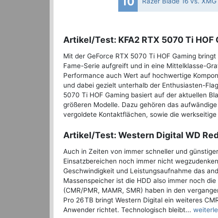
10
Razer Blade 16 vs. XMG 
Artikel/Test: KFA2 RTX 5070 Ti HOF
Mit der GeForce RTX 5070 Ti HOF Gaming bringt K
Fame-Serie aufgreift und in eine Mittelklasse-Graf
Performance auch Wert auf hochwertige Komponen
und dabei gezielt unterhalb der Enthusiasten-F
5070 Ti HOF Gaming basiert auf der aktuellen B
größeren Modelle. Dazu gehören das aufwändig
vergoldete Kontaktflächen, sowie die werkseitige
Artikel/Test: Western Digital WD Red
Auch in Zeiten von immer schneller und günstiger
Einsatzbereichen noch immer nicht wegzudenken.
Geschwindigkeit und Leistungsaufnahme das ander
Massenspeicher ist die HDD also immer noch die 
(CMR/PMR, MAMR, SMR) haben in den vergangene
Pro 26 TB bringt Western Digital ein weiteres CM
Anwender richtet. Technologisch bleibt...
weiterl