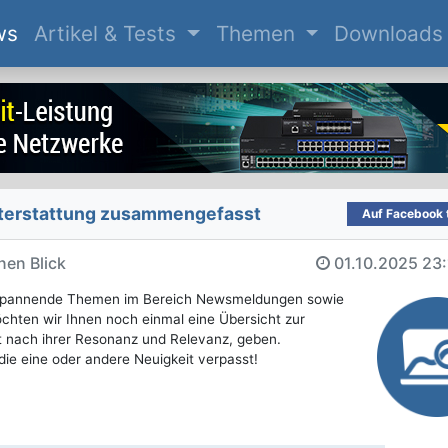
(current)
ws
Artikel & Tests
Themen
Downloads
t­erstattung zusammengefasst
Auf Facebook t
nen Blick
01.10.2025
23:
e spannende Themen im Bereich Newsmeldungen sowie
öchten wir Ihnen noch einmal eine Übersicht zur
t nach ihrer Resonanz und Relevanz, geben.
die eine oder andere Neuigkeit verpasst!