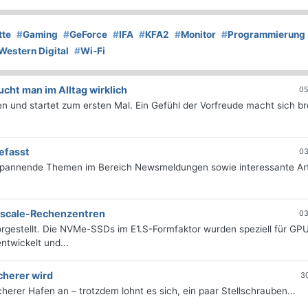
tte
#
Gaming
#
GeForce
#
IFA
#
KFA2
#
Monitor
#
Programmierung
Western Digital
#
Wi-Fi
ht man im Alltag wirklich
05
 und startet zum ersten Mal. Ein Gefühl der Vorfreude macht sich bre
efasst
03
 spannende Themen im Bereich Newsmeldungen sowie interessante Art
erscale-Rechenzentren
03
rgestellt. Die NVMe-SSDs im E1.S-Formfaktor wurden speziell für GP
twickelt und...
cherer wird
3
icherer Hafen an – trotzdem lohnt es sich, ein paar Stellschrauben...