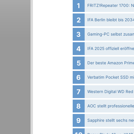
1
FRITZ!Repeater 1700: Ne
2
IFA Berlin bleibt bis 20
3
Gaming-PC selbst zusa
4
IFA 2025 offiziell eröffne
5
Der beste Amazon Prim
6
Verbatim Pocket SSD mi
7
Western Digital WD Red 
8
AOC stellt professionel
9
Sapphire stellt sechs n