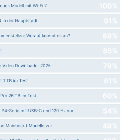
100%
ues Modell mit Wi-Fi 7
91%
34 in der Hauptstadt
89%
mmenstellen: Worauf kommt es an?
85%
t
79%
e Video Downloader 2025
61%
t 1 TB im Test
60%
Pro 26 TB im Test
54%
le P4-Serie mit USB-C und 120 Hz vor
49%
eue Mainboard-Modelle vor