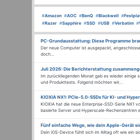
#
Amazon
#
AOC
#
BenQ
#
Blackwell
#
Festpla
#
Razer
#
Sapphire
#
SSD
#
USB
#
Verbatim
#
PC-Grundausstattung: Diese Programme brauc
Der neue Computer ist ausgepackt, angeschlossen
doch...
Juli 2026: Die Bericht­erstattung zusammeng
Im zurückliegenden Monat gab es wieder einige
und Produkttests. Folgend möchten wir...
KIOXIA NX1: PCIe-5.0-SSDs für KI- und Hyp
KIOXIA hat die neue Enterprise-SSD-Serie NX1 vo
basierte Server und Hyperscale-Rechenzentren en
Fünf einfache Wege, wie dein Apple-Gerät si
Dein iOS-Device fühlt sich im Alltag oft wie ein s