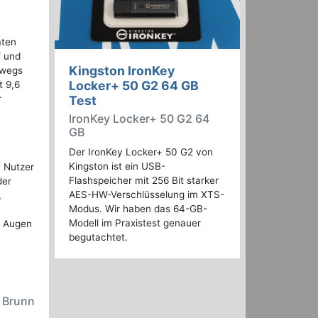
aten
f und
Kingston IronKey
rwegs
Locker+ 50 G2 64 GB
t 9,6
r
Test
IronKey Locker+ 50 G2 64
GB
Der IronKey Locker+ 50 G2 von
Kingston ist ein USB-
n Nutzer
Flashspeicher mit 256 Bit starker
der
AES-HW-Verschlüsselung im XTS-
,
Modus. Wir haben das 64-GB-
Modell im Praxistest genauer
ie Augen
begutachtet.
n Brunn