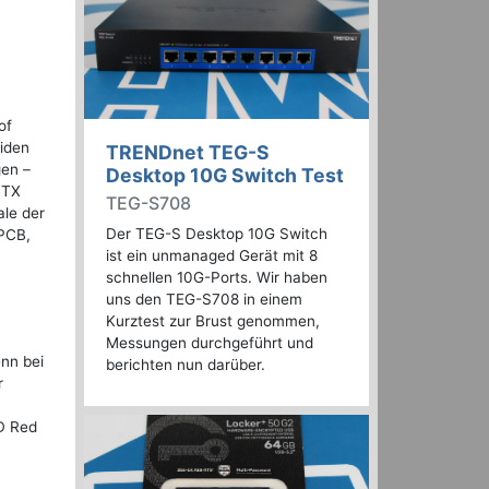
of
liden
TRENDnet TEG-S
gen –
Desktop 10G Switch Test
RTX
TEG-S708
ale der
Der TEG-S Desktop 10G Switch
PCB,
ist ein unmanaged Gerät mit 8
schnellen 10G-Ports. Wir haben
uns den TEG-S708 in einem
Kurztest zur Brust genommen,
Messungen durchgeführt und
nn bei
berichten nun darüber.
r
D Red