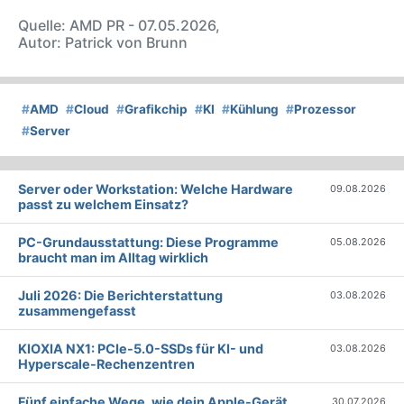
Quelle: AMD PR - 07.05.2026,
Autor: Patrick von Brunn
#
AMD
#
Cloud
#
Grafikchip
#
KI
#
Kühlung
#
Prozessor
#
Server
Server oder Workstation: Welche Hardware
09.08.2026
passt zu welchem Einsatz?
PC-Grundausstattung: Diese Programme
05.08.2026
braucht man im Alltag wirklich
Juli 2026: Die Bericht­erstattung
03.08.2026
zusammengefasst
KIOXIA NX1: PCIe-5.0-SSDs für KI- und
03.08.2026
Hyperscale-Rechenzentren
Fünf einfache Wege, wie dein Apple-Gerät
30.07.2026