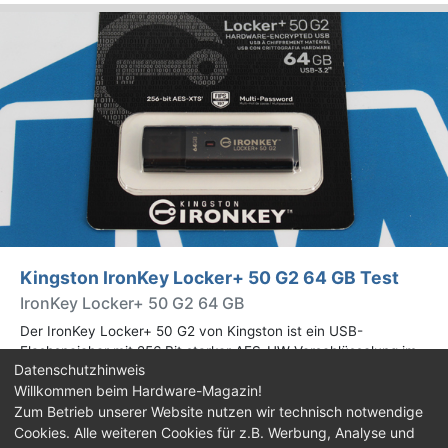
Kingston IronKey Locker+ 50 G2 64 GB Test
IronKey Locker+ 50 G2 64 GB
Der IronKey Locker+ 50 G2 von Kingston ist ein USB-
Flashspeicher mit 256 Bit starker AES-HW-Verschlüsselung im
Datenschutzhinweis
XTS-Modus. Wir haben das 64-GB-Modell im Praxistest
Willkommen beim Hardware-Magazin!
genauer begutachtet.
Zum Betrieb unserer Website nutzen wir technisch notwendige
Cookies. Alle weiteren Cookies für z.B. Werbung, Analyse und