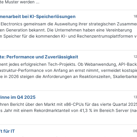
te Muster werden ...
enarbeit bei KI-Speicherlösungen
1
lectronics gemeinsam die Ausweitung ihrer strategischen Zusamme
sten Generation bekannt. Die Unternehmen haben eine Vereinbarung
em Speicher für die kommenden KI- und Rechenzentrumsplattformen 
kte: Performance und Zuverlässigkeit
1
dament jedes erfolgreichen Tech-Projekts. Ob Webanwendung, API-Bac
rastruktur-Performance von Anfang an ernst nimmt, vermeidet kostspie
e in 2026 steigen die Anforderungen an Reaktionszeiten, Skalierbarke
winne im Q4 2025
1
ren Bericht über den Markt mit x86-CPUs für das vierte Quartal 202
 das Jahr mit einem Rekordmarktanteil von 41,3 % im Bereich Server (n
 für IT
06