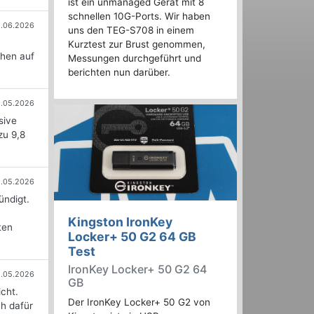
ist ein unmanaged Gerät mit 8
schnellen 10G-Ports. Wir haben
6.06.2026
uns den TEG-S708 in einem
n
Kurztest zur Brust genommen,
chen auf
Messungen durchgeführt und
berichten nun darüber.
9.05.2026
sive
zu 9,8
8.05.2026
ündigt.
Kingston IronKey
ten
Locker+ 50 G2 64 GB
Test
IronKey Locker+ 50 G2 64
6.05.2026
GB
cht.
Der IronKey Locker+ 50 G2 von
h dafür