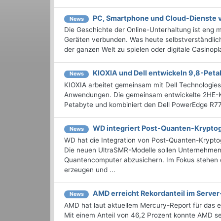
PC, Smartphone und Cloud-Dienste v
News
Die Geschichte der Online-Unterhaltung ist eng 
Geräten verbunden. Was heute selbstverständlich
der ganzen Welt zu spielen oder digitale Casinopla
KIOXIA und Dell entwickeln 9,8-Peta
News
KIOXIA arbeitet gemeinsam mit Dell Technologies
Anwendungen. Die gemeinsam entwickelte 2HE-Konf
Petabyte und kombiniert den Dell PowerEdge R
WD integriert Post-Quanten-Kryptogr
News
WD hat die Integration von Post-Quanten-Kryptogr
Die neuen UltraSMR-Modelle sollen Unternehmen 
Quantencomputer abzusichern. Im Fokus stehen d
erzeugen und ...
AMD erreicht Rekordanteil im Serve
News
AMD hat laut aktuellem Mercury-Report für das e
Mit einem Anteil von 46,2 Prozent konnte AMD s