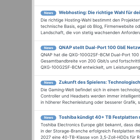
Webhosting: Die richtige Wahl für de
News
Die richtige Hosting-Wahl bestimmt den Projekte
technische Basis, egal ob Blog, Firmenwebsite od
Landschaft, die von stetig wachsenden Anforderu
QNAP stellt Dual-Port 100 GbE Netz
News
QNAP hat die QXG-100G2SF-BCM Dual-Port 100 Gb
Gesamtbandbreite von 200 Gbit/s und fortschrit
QXG-100G2SF-BCM entwickelt, um Leistungsengpä
Zukunft des Spielens: Technologisc
News
Die Gaming-Welt befindet sich in einem technolo
Controller und Headsets werden immer intelligente
in höherer Rechenleistung oder besserer Grafik, s
Toshiba kündigt 40+ TB Festplatten 
News
Toshiba Electronics Europe gibt bekannt, dass d
in der Storage-Branche erfolgreich Festplatten mi
2027 eine 40-TB-Klasse von 3,5-Zoll-HDDs für R