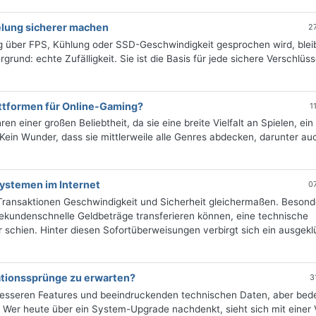
lung sicherer machen
2
über FPS, Kühlung oder SSD-Geschwindigkeit gesprochen wird, bleib
grund: echte Zufälligkeit. Sie ist die Basis für jede sichere Verschlüs
.
ttformen für Online-Gaming?
1
n einer großen Beliebtheit, da sie eine breite Vielfalt an Spielen, ei
n. Kein Wunder, dass sie mittlerweile alle Genres abdecken, darunter au
systemen im Internet
0
e-Transaktionen Geschwindigkeit und Sicherheit gleichermaßen. Besond
Sekundenschnelle Geldbeträge transferieren können, eine technische
 schien. Hinter diesen Sofortüberweisungen verbirgt sich ein ausgekl
ationssprünge zu erwarten?
3
 besseren Features und beeindruckenden technischen Daten, aber bed
 Wer heute über ein System-Upgrade nachdenkt, sieht sich mit einer V