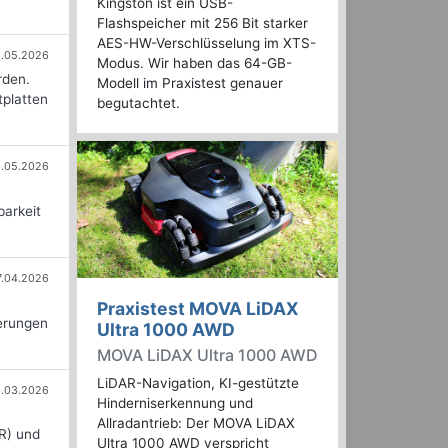
Kingston ist ein USB-
Flashspeicher mit 256 Bit starker
AES-HW-Verschlüsselung im XTS-
1.05.2026
Modus. Wir haben das 64-GB-
rden.
Modell im Praxistest genauer
tplatten
begutachtet.
1.05.2026
barkeit
7.04.2026
Praxistest MOVA LiDAX
derungen
Ultra 1000 AWD
MOVA LiDAX Ultra 1000 AWD
LiDAR-Navigation, KI-gestützte
1.03.2026
Hinderniserkennung und
Allradantrieb: Der MOVA LiDAX
MR) und
Ultra 1000 AWD verspricht