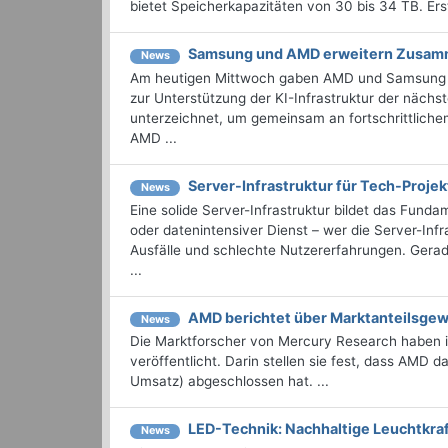
bietet Speicherkapazitäten von 30 bis 34 TB. Ers
Samsung und AMD erweitern Zusamm
News
Am heutigen Mittwoch gaben AMD und Samsung E
zur Unterstützung der KI-Infrastruktur der näch
unterzeichnet, um gemeinsam an fortschrittlich
AMD ...
Server-Infrastruktur für Tech-Proje
News
Eine solide Server-Infrastruktur bildet das Fun
oder datenintensiver Dienst – wer die Server-Inf
Ausfälle und schlechte Nutzererfahrungen. Gerad
...
AMD berichtet über Marktanteilsge
News
Die Marktforscher von Mercury Research haben ih
veröffentlicht. Darin stellen sie fest, dass AMD
Umsatz) abgeschlossen hat. ...
LED-Technik: Nachhaltige Leuchtkraft
News