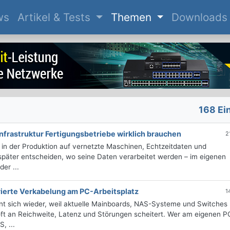
(current)
ws
Artikel & Tests
Themen
Downloads
168 Ei
nfrastruktur Fertigungsbetriebe wirklich brauchen
2
r in der Produktion auf vernetzte Maschinen, Echtzeitdaten und
 später entscheiden, wo seine Daten verarbeitet werden – im eigenen
er ...
ierte Verkabelung am PC-Arbeitsplatz
1
hnt sich wieder, weil aktuelle Mainboards, NAS-Systeme und Switches 
ft an Reichweite, Latenz und Störungen scheitert. Wer am eigenen P
, ...