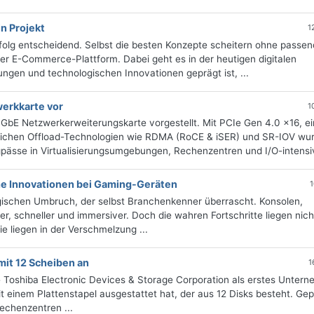
in Projekt
1
rfolg entscheidend. Selbst die besten Konzepte scheitern ohne passe
er E-Commerce-Plattform. Dabei geht es in der heutigen digitalen
ngen und technologischen Innovationen geprägt ist, ...
werkkarte vor
1
E Netzwerkerweiterungskarte vorgestellt. Mit PCIe Gen 4.0 x16, ei
tlichen Offload-Technologien wie RDMA (RoCE & iSER) und SR-IOV wur
sse in Virtualisierungsumgebungen, Rechenzentren und I/O-intensiv
he Innovationen bei Gaming-Geräten
1
gischen Umbruch, der selbst Branchenkenner überrascht. Konsolen,
r, schneller und immersiver. Doch die wahren Fortschritte liegen nicht
ie liegen in der Verschmelzung ...
mit 12 Scheiben an
1
ie Toshiba Electronic Devices & Storage Corporation als erstes Unter
t einem Plattenstapel ausgestattet hat, der aus 12 Disks besteht. Gepl
echenzentren ...