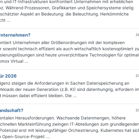
 und IT-Infrastrukturen konfrontiert Unternehmen mit erheblichen
nz. Während Prozessoren, Grafikkarten und Speichersysteme stetig
erschätzter Aspekt an Bedeutung: die Beleuchtung. Herkömmliche
ht ...
 Unternehmen?
2
frontiert Unternehmen aller Größenordnungen mit der komplexen
 sowohl technisch effizient als auch wirtschaftlich kostenoptimiert z
lisierungslösungen sind heute unverzichtbare Technologien für optima
mox Virtual ...
für 2026
2
lligenz steigen die Anforderungen in Sachen Datenspeicherung an
loads der neuen Generation (z.B. KI) sind datenhungrig, erfordern 
müssen dabei effizient bleiben. Die ...
Landschaft?
2
mentalen Herausforderungen. Wachsende Datenmengen, höhere
schnellen Markteinführung zwingen IT-Abteilungen zum grundlegende
otenzial erst mit leistungsfähiger Orchestrierung. Kubernetes hat sic
n Open-Source-Projekt ...