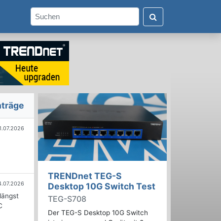
nträge
1.07.2026
TRENDnet TEG-S
4.07.2026
Desktop 10G Switch Test
längst
TEG-S708
C
Der TEG-S Desktop 10G Switch