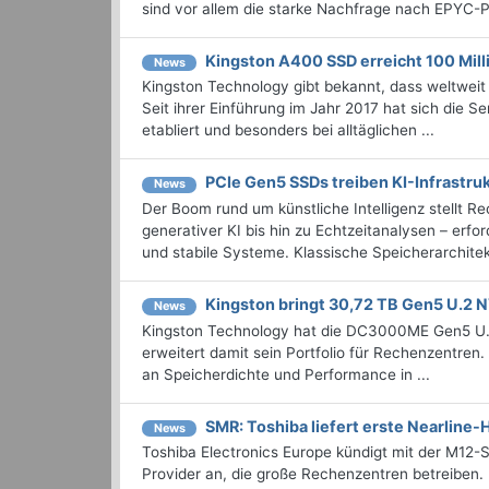
sind vor allem die starke Nachfrage nach EPYC-P
Kingston A400 SSD erreicht 100 Mill
News
Kingston Technology gibt bekannt, dass weltweit
Seit ihrer Einführung im Jahr 2017 hat sich die Se
etabliert und besonders bei alltäglichen ...
PCIe Gen5 SSDs treiben KI-Infrastru
News
Der Boom rund um künstliche Intelligenz stellt
generativer KI bis hin zu Echtzeitanalysen – erfo
und stabile Systeme. Klassische Speicherarchite
Kingston bringt 30,72 TB Gen5 U.2 
News
Kingston Technology hat die DC3000ME Gen5 U.2 
erweitert damit sein Portfolio für Rechenzentren
an Speicherdichte und Performance in ...
SMR: Toshiba liefert erste Nearline-
News
Toshiba Electronics Europe kündigt mit der M12-
Provider an, die große Rechenzentren betreiben.