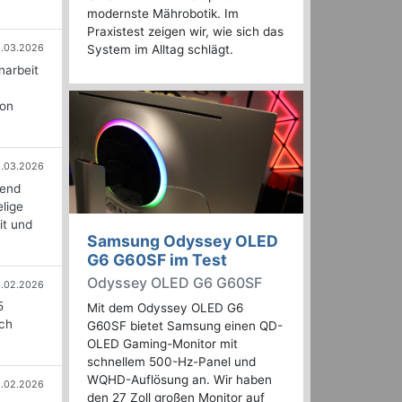
modernste Mährobotik. Im
Praxistest zeigen wir, wie sich das
8.03.2026
System im Alltag schlägt.
narbeit
von
2.03.2026
kend
lige
it und
Samsung Odyssey OLED
G6 G60SF im Test
Odyssey OLED G6 G60SF
3.02.2026
5
Mit dem Odyssey OLED G6
ach
G60SF bietet Samsung einen QD-
OLED Gaming-Monitor mit
schnellem 500-Hz-Panel und
WQHD-Auflösung an. Wir haben
.02.2026
den 27 Zoll großen Monitor auf