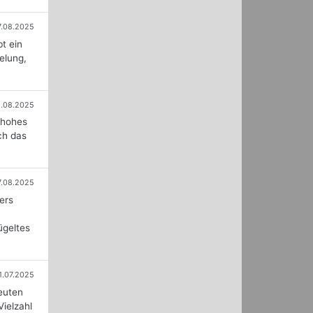
7.08.2025
t ein
selung,
1.08.2025
n hohes
ch das
7.08.2025
ers
ügeltes
1.07.2025
euten
ielzahl