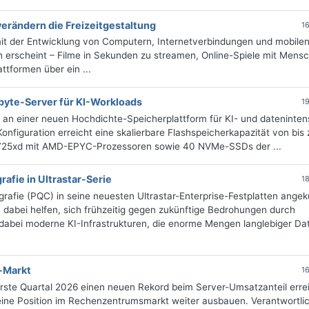
erändern die Freizeitgestaltung
1
mit der Entwicklung von Computern, Internetverbindungen und mobile
 erscheint – Filme in Sekunden zu streamen, Online-Spiele mit Mens
ttformen über ein ...
byte-Server für KI-Workloads
1
 an einer neuen Hochdichte-Speicherplattform für KI- und dateninten
iguration erreicht eine skalierbare Flashspeicherkapazität von bis 
7725xd mit AMD-EPYC-Prozessoren sowie 40 NVMe-SSDs der ...
afie in Ultrastar-Serie
1
afie (PQC) in seine neuesten Ultrastar-Enterprise-Festplatten angek
dabei helfen, sich frühzeitig gegen zukünftige Bedrohungen durch
abei moderne KI-Infrastrukturen, die enorme Mengen langlebiger Da
r-Markt
1
rste Quartal 2026 einen neuen Rekord beim Server-Umsatzanteil errei
eine Position im Rechenzentrumsmarkt weiter ausbauen. Verantwortlic