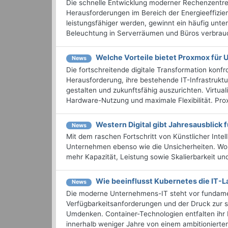
Die schnelle Entwicklung moderner Rechenzentren
Herausforderungen im Bereich der Energieeffizie
leistungsfähiger werden, gewinnt ein häufig unt
Beleuchtung in Serverräumen und Büros verbrauc
Welche Vorteile bietet Proxmox für
News
Die fortschreitende digitale Transformation kon
Herausforderung, ihre bestehende IT-Infrastruktur
gestalten und zukunftsfähig auszurichten. Virtua
Hardware-Nutzung und maximale Flexibilität. Prox
Western Digital gibt Jahresausblick 
News
Mit dem raschen Fortschritt von Künstlicher Inte
Unternehmen ebenso wie die Unsicherheiten. Work
mehr Kapazität, Leistung sowie Skalierbarkeit und 
Wie beeinflusst Kubernetes die IT-
News
Die moderne Unternehmens-IT steht vor funda
Verfügbarkeitsanforderungen und der Druck zur 
Umdenken. Container-Technologien entfalten ihr P
innerhalb weniger Jahre von einem ambitionierte