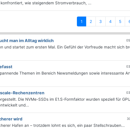
 konfrontiert, wie steigendem Stromverbrauch, ...
(current)
1
2
3
4
5
ht man im Alltag wirklich
05
 und startet zum ersten Mal. Ein Gefühl der Vorfreude macht sich bre
efasst
03
 spannende Themen im Bereich Newsmeldungen sowie interessante Art
erscale-Rechenzentren
03
rgestellt. Die NVMe-SSDs im E1.S-Formfaktor wurden speziell für GP
twickelt und...
cherer wird
3
icherer Hafen an – trotzdem lohnt es sich, ein paar Stellschrauben...