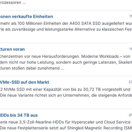
rozessoren ...
ionen verkaufte Einheiten
1
 mehr als 100 Millionen Einheiten der A400 SATA SSD ausgeliefert wu
rie als zuverlässige und leistungsstarke Alternative zu klassischen Fes
kturen voran
1
 Rechenzentren vor neue Herausforderungen. Moderne Workloads – von
rdern nicht nur hohe Leistung, sondern auch geringe Latenzen, Skalier
kturen stoßen dabei zunehmend ...
NVMe-SSD auf den Markt
2
NVMe SSD mit einer Kapazität von bis zu 30,72 TB vorgestellt und
. Die neue Variante richtet sich an Unternehmen, die steigende Anfor
HDDs bis 34 TB aus
3
Serie neue 3,5-Zoll-Nearline-HDDs für Hyperscaler und Cloud Service
 Die neue Festplattenserie setzt auf Shingled Magnetic Recording (S