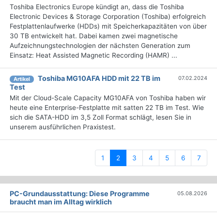
Toshiba Electronics Europe kündigt an, dass die Toshiba
Electronic Devices & Storage Corporation (Toshiba) erfolgreich
Festplattenlaufwerke (HDDs) mit Speicherkapazitäten von über
30 TB entwickelt hat. Dabei kamen zwei magnetische
Aufzeichnungstechnologien der nächsten Generation zum
Einsatz: Heat Assisted Magnetic Recording (HAMR) ...
Toshiba MG10AFA HDD mit 22 TB im
07.02.2024
Artikel
Test
Mit der Cloud-Scale Capacity MG10AFA von Toshiba haben wir
heute eine Enterprise-Festplatte mit satten 22 TB im Test. Wie
sich die SATA-HDD im 3,5 Zoll Format schlägt, lesen Sie in
unserem ausführlichen Praxistest.
(current)
1
2
3
4
5
6
7
PC-Grundausstattung: Diese Programme
05.08.2026
braucht man im Alltag wirklich