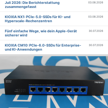
Juli 2026: Die Bericht­erstattung
03.08.2026
zusammengefasst
KIOXIA NX1: PCIe-5.0-SSDs für KI- und
03.08.2026
Hyperscale-Rechenzentren
Fünf einfache Wege, wie dein Apple-Gerät
30.07.2026
sicherer wird
KIOXIA CM10: PCIe-6.0-SSDs für Enterprise-
30.07.2026
und KI-Anwendungen