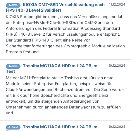
KIOXIA CM7-SSD Verschlüsselung nach
11.12.2024
News
FIPS 140-3 Level 2 validiert
KIOXIA Europe gibt bekannt, dass das Verschlüsselungsmodul
der Enterprise-NVMe-PCIe-5.0-SSDs der CM7-Serie den
Anforderungen des Federal Information Processing Standard
(FIPS) 140-3 Level 2 für Verschlüsselungsmodule entspricht.
Der Standard FIPS 140-3 legt eine Reihe von
Sicherheitsanforderungen des Cryptographic Module Validation
Program fest und ...
Toshiba MG11ACA HDD mit 24 TB im
10.12.2024
News
Test
Mit der MG11-Festplatte stellte Toshiba erst kürzlich neue
Modelle seiner Enterprise-Festplatten, beispielsweise für
Cloud-Anwendungen und Rechenzentren, vor. Die Serie wurde
mit Blick auf hohe Speicherdichte und Energieeffizienz
entwickelt, um die steigenden Anforderungen von
Unternehmen durch anhaltendes Datenwachstum zu erfüllen
und ...
Toshiba MG11ACA HDD mit 24 TB im
10.12.2024
Artikel