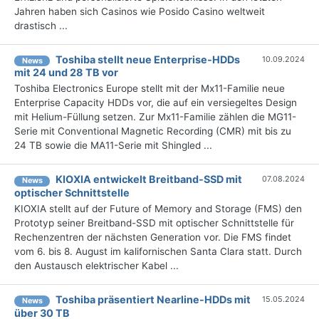
Jahren haben sich Casinos wie Posido Casino weltweit
drastisch ...
Toshiba stellt neue Enterprise-HDDs
10.09.2024
News
mit 24 und 28 TB vor
Toshiba Electronics Europe stellt mit der Mx11-Familie neue
Enterprise Capacity HDDs vor, die auf ein versiegeltes Design
mit Helium-Füllung setzen. Zur Mx11-Familie zählen die MG11-
Serie mit Conventional Magnetic Recording (CMR) mit bis zu
24 TB sowie die MA11-Serie mit Shingled ...
KIOXIA entwickelt Breitband-SSD mit
07.08.2024
News
optischer Schnittstelle
KIOXIA stellt auf der Future of Memory and Storage (FMS) den
Prototyp seiner Breitband-SSD mit optischer Schnittstelle für
Rechenzentren der nächsten Generation vor. Die FMS findet
vom 6. bis 8. August im kalifornischen Santa Clara statt. Durch
den Austausch elektrischer Kabel ...
Toshiba präsentiert Nearline-HDDs mit
15.05.2024
News
über 30 TB