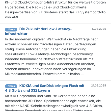
KI- und Cloud-Computing-Infrastruktur für die weltweit größten
Hyperscaler. Die Rack-Scale- und Cloud-optimierte
Designexpertise von ZT Systems stärkt das KI-Systemportfolio
von AMD ...
Die Zukunft der Low-Latency-
17.03.2025
News
Infrastruktur
In der modernen digitalen Welt wächst die Nachfrage nach
extrem schnellen und zuverlässigen Datenübertragungen
stetig. Diese Anforderungen haben die Entwicklung
spezialisierter Low-Latency-Technologien beschleunigt.
Während herkömmliche Netzwerkinfrastrukturen oft mit
Latenzen im zweistelligen Millisekundenbereich arbeiten,
streben aktuelle Innovationen nach Verzögerungen im
Mikrosekundenbereich. Echtzeitkommunikation ...
KIOXIA und SanDisk bringen Flash mit
21.02.2025
News
4,8 Gbit/s und 332 Layern
KIOXIA Corporation und SanDisk Corporation haben eine
hochmoderne 3D-Flash-Speichertechnologie entwickelt, die
mit einer NAND-Schnittstellengeschwindigkeit von 4,8 Gbit/s,
überlegener Energieeffizienz und erhöhter Dichte neue