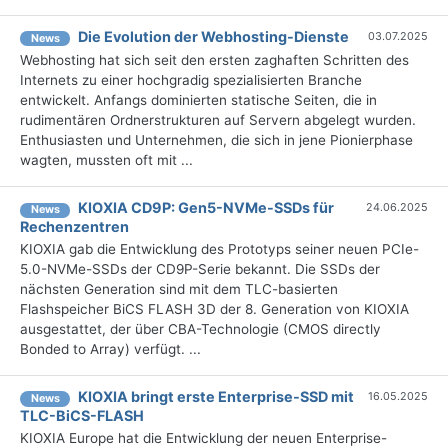
Die Evolution der Webhosting-Dienste
03.07.2025
News
Webhosting hat sich seit den ersten zaghaften Schritten des
Internets zu einer hochgradig spezialisierten Branche
entwickelt. Anfangs dominierten statische Seiten, die in
rudimentären Ordnerstrukturen auf Servern abgelegt wurden.
Enthusiasten und Unternehmen, die sich in jene Pionierphase
wagten, mussten oft mit ...
KIOXIA CD9P: Gen5-NVMe-SSDs für
24.06.2025
News
Rechenzentren
KIOXIA gab die Entwicklung des Prototyps seiner neuen PCIe-
5.0-NVMe-SSDs der CD9P-Serie bekannt. Die SSDs der
nächsten Generation sind mit dem TLC-basierten
Flashspeicher BiCS FLASH 3D der 8. Generation von KIOXIA
ausgestattet, der über CBA-Technologie (CMOS directly
Bonded to Array) verfügt. ...
KIOXIA bringt erste Enterprise-SSD mit
16.05.2025
News
TLC-BiCS-FLASH
KIOXIA Europe hat die Entwicklung der neuen Enterprise-