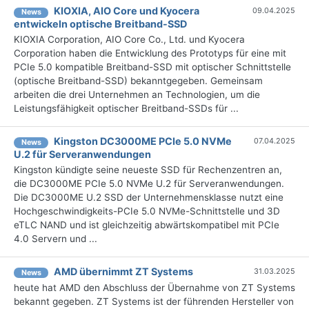
KIOXIA, AIO Core und Kyocera
09.04.2025
News
entwickeln optische Breitband-SSD
KIOXIA Corporation, AIO Core Co., Ltd. und Kyocera
Corporation haben die Entwicklung des Prototyps für eine mit
PCIe 5.0 kompatible Breitband-SSD mit optischer Schnittstelle
(optische Breitband-SSD) bekanntgegeben. Gemeinsam
arbeiten die drei Unternehmen an Technologien, um die
Leistungsfähigkeit optischer Breitband-SSDs für ...
Kingston DC3000ME PCIe 5.0 NVMe
07.04.2025
News
U.2 für Serveranwendungen
Kingston kündigte seine neueste SSD für Rechenzentren an,
die DC3000ME PCIe 5.0 NVMe U.2 für Serveranwendungen.
Die DC3000ME U.2 SSD der Unternehmensklasse nutzt eine
Hochgeschwindigkeits-PCIe 5.0 NVMe-Schnittstelle und 3D
eTLC NAND und ist gleichzeitig abwärtskompatibel mit PCIe
4.0 Servern und ...
AMD übernimmt ZT Systems
31.03.2025
News
heute hat AMD den Abschluss der Übernahme von ZT Systems
bekannt gegeben. ZT Systems ist der führenden Hersteller von