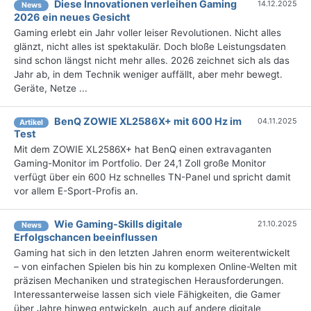
Diese Innovationen verleihen Gaming
14.12.2025
News
2026 ein neues Gesicht
Gaming erlebt ein Jahr voller leiser Revolutionen. Nicht alles
glänzt, nicht alles ist spektakulär. Doch bloße Leistungsdaten
sind schon längst nicht mehr alles. 2026 zeichnet sich als das
Jahr ab, in dem Technik weniger auffällt, aber mehr bewegt.
Geräte, Netze ...
BenQ ZOWIE XL2586X+ mit 600 Hz im
04.11.2025
Artikel
Test
Mit dem ZOWIE XL2586X+ hat BenQ einen extravaganten
Gaming-Monitor im Portfolio. Der 24,1 Zoll große Monitor
verfügt über ein 600 Hz schnelles TN-Panel und spricht damit
vor allem E-Sport-Profis an.
Wie Gaming-Skills digitale
21.10.2025
News
Erfolgschancen beeinflussen
Gaming hat sich in den letzten Jahren enorm weiterentwickelt
– von einfachen Spielen bis hin zu komplexen Online-Welten mit
präzisen Mechaniken und strategischen Herausforderungen.
Interessanterweise lassen sich viele Fähigkeiten, die Gamer
über Jahre hinweg entwickeln, auch auf andere digitale