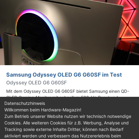
Samsung Odyssey OLED G6 G60SF im Test
Odyssey OLED G6 G60SF
Mit dem Odyssey OLED G6 G60SF bietet Samsung einen QD-
OLED Gaming-Monitor mit schnellem 500-Hz-Panel und
Datenschutzhinweis
WQHD-Auflösung an. Wir haben den 27 Zoll großen Monitor auf
Willkommen beim Hardware-Magazin!
Herz und Nieren geprüft.
Zum Betrieb unserer Website nutzen wir technisch notwendige
Cookies. Alle weiteren Cookies für z.B. Werbung, Analyse und
Impressum
|
Kontakt
|
Jobs
|
Datenschutz
|
Tracking sowie externe Inhalte Dritter, können nach Bedarf
Consent‑Einstellungen
|
Haftungsausschluss
aktiviert werden und verbessern das Nutzererlebnis beim