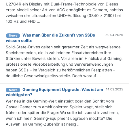
U27G4R ein Display mit Dual-Frame-Technologie vor. Dieses
erste Modell seiner Art von AOC ermöglicht es Gamern, nahtlos
zwischen der ultrascharfen UHD-Auflösung (3840 x 2160) bei
160 Hz und FHD ...
Was man über die Zukunft von SSDs
30.04.2025
News
wissen sollte
Solid-State-Drives gelten seit geraumer Zeit als wegweisende
Speichermedien, die in zahlreichen Einsatzbereichen ihre
Stärken unter Beweis stellen. Vor allem im Hinblick auf Gaming,
professionelle Videobearbeitung und Serveranwendungen
haben SSDs – im Vergleich zu herkömmlichen Festplatten –
deutliche Geschwindigkeitsvorteile. Doch worauf ...
Gaming Equipment Upgrade: Was ist am
14.03.2025
News
wichtigsten?
Wer neu in die Gaming-Welt einsteigt oder den Schritt vom
Casual Gamer zum ambitionierten Spieler wagt, stellt sich
früher oder später die Frage: Wo sollte ich zuerst investieren,
wenn ich mein Gaming-Equipment upgraden möchte? Die
Auswahl an Gaming-Zubehör ist riesig ...