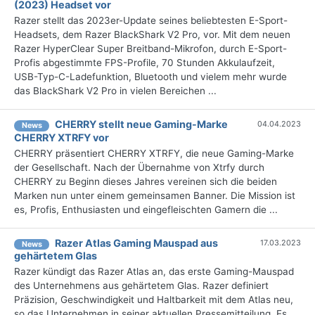
(2023) Headset vor
Razer stellt das 2023er-Update seines beliebtesten E-Sport-
Headsets, dem Razer BlackShark V2 Pro, vor. Mit dem neuen
Razer HyperClear Super Breitband-Mikrofon, durch E-Sport-
Profis abgestimmte FPS-Profile, 70 Stunden Akkulaufzeit,
USB-Typ-C-Ladefunktion, Bluetooth und vielem mehr wurde
das BlackShark V2 Pro in vielen Bereichen ...
CHERRY stellt neue Gaming-Marke
04.04.2023
News
CHERRY XTRFY vor
CHERRY präsentiert CHERRY XTRFY, die neue Gaming-Marke
der Gesellschaft. Nach der Übernahme von Xtrfy durch
CHERRY zu Beginn dieses Jahres vereinen sich die beiden
Marken nun unter einem gemeinsamen Banner. Die Mission ist
es, Profis, Enthusiasten und eingefleischten Gamern die ...
Razer Atlas Gaming Mauspad aus
17.03.2023
News
gehärtetem Glas
Razer kündigt das Razer Atlas an, das erste Gaming-Mauspad
des Unternehmens aus gehärtetem Glas. Razer definiert
Präzision, Geschwindigkeit und Haltbarkeit mit dem Atlas neu,
so das Unternehmen in seiner aktuellen Pressemitteilung. Es