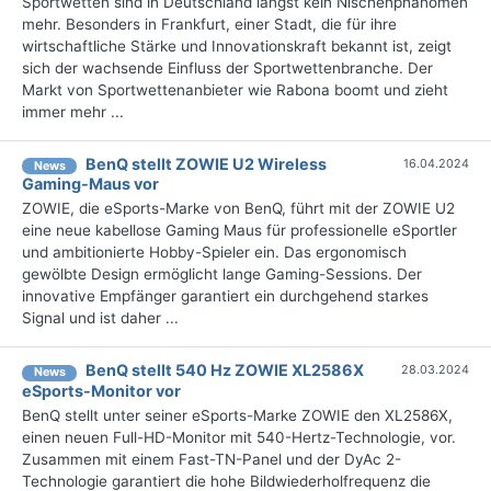
Sportwetten sind in Deutschland längst kein Nischenphänomen
mehr. Besonders in Frankfurt, einer Stadt, die für ihre
wirtschaftliche Stärke und Innovationskraft bekannt ist, zeigt
sich der wachsende Einfluss der Sportwettenbranche. Der
Markt von Sportwettenanbieter wie Rabona boomt und zieht
immer mehr ...
BenQ stellt ZOWIE U2 Wireless
16.04.2024
News
Gaming-Maus vor
ZOWIE, die eSports-Marke von BenQ, führt mit der ZOWIE U2
eine neue kabellose Gaming Maus für professionelle eSportler
und ambitionierte Hobby-Spieler ein. Das ergonomisch
gewölbte Design ermöglicht lange Gaming-Sessions. Der
innovative Empfänger garantiert ein durchgehend starkes
Signal und ist daher ...
BenQ stellt 540 Hz ZOWIE XL2586X
28.03.2024
News
eSports-Monitor vor
BenQ stellt unter seiner eSports-Marke ZOWIE den XL2586X,
einen neuen Full-HD-Monitor mit 540-Hertz-Technologie, vor.
Zusammen mit einem Fast-TN-Panel und der DyAc 2-
Technologie garantiert die hohe Bildwiederholfrequenz die