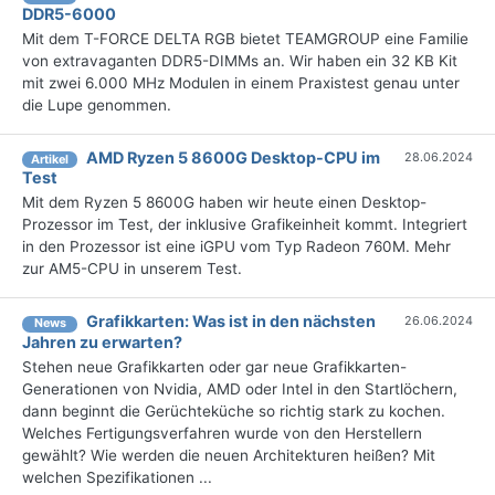
DDR5-6000
Mit dem T-FORCE DELTA RGB bietet TEAMGROUP eine Familie
von extravaganten DDR5-DIMMs an. Wir haben ein 32 KB Kit
mit zwei 6.000 MHz Modulen in einem Praxistest genau unter
die Lupe genommen.
AMD Ryzen 5 8600G Desktop-CPU im
28.06.2024
Artikel
Test
Mit dem Ryzen 5 8600G haben wir heute einen Desktop-
Prozessor im Test, der inklusive Grafikeinheit kommt. Integriert
in den Prozessor ist eine iGPU vom Typ Radeon 760M. Mehr
zur AM5-CPU in unserem Test.
Grafikkarten: Was ist in den nächsten
26.06.2024
News
Jahren zu erwarten?
Stehen neue Grafikkarten oder gar neue Grafikkarten-
Generationen von Nvidia, AMD oder Intel in den Startlöchern,
dann beginnt die Gerüchteküche so richtig stark zu kochen.
Welches Fertigungsverfahren wurde von den Herstellern
gewählt? Wie werden die neuen Architekturen heißen? Mit
welchen Spezifikationen ...