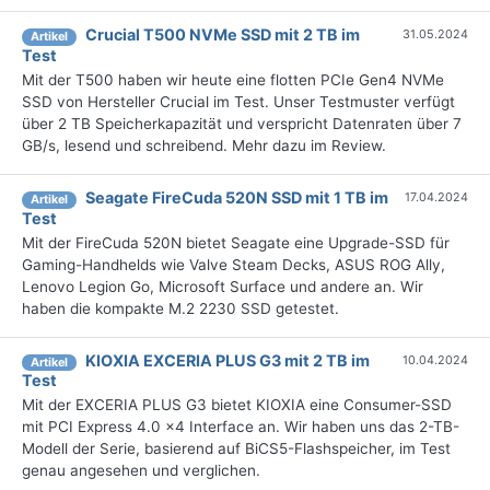
Crucial T500 NVMe SSD mit 2 TB im
31.05.2024
Artikel
Test
Mit der T500 haben wir heute eine flotten PCIe Gen4 NVMe
SSD von Hersteller Crucial im Test. Unser Testmuster verfügt
über 2 TB Speicherkapazität und verspricht Datenraten über 7
GB/s, lesend und schreibend. Mehr dazu im Review.
Seagate FireCuda 520N SSD mit 1 TB im
17.04.2024
Artikel
Test
Mit der FireCuda 520N bietet Seagate eine Upgrade-SSD für
Gaming-Handhelds wie Valve Steam Decks, ASUS ROG Ally,
Lenovo Legion Go, Microsoft Surface und andere an. Wir
haben die kompakte M.2 2230 SSD getestet.
KIOXIA EXCERIA PLUS G3 mit 2 TB im
10.04.2024
Artikel
Test
Mit der EXCERIA PLUS G3 bietet KIOXIA eine Consumer-SSD
mit PCI Express 4.0 x4 Interface an. Wir haben uns das 2-TB-
Modell der Serie, basierend auf BiCS5-Flashspeicher, im Test
genau angesehen und verglichen.