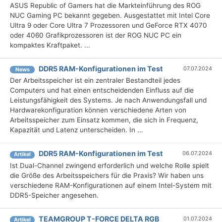
ASUS Republic of Gamers hat die Markteinführung des ROG
NUC Gaming PC bekannt gegeben. Ausgestattet mit Intel Core
Ultra 9 oder Core Ultra 7 Prozessoren und GeForce RTX 4070
oder 4060 Grafikprozessoren ist der ROG NUC PC ein
kompaktes Kraftpaket. ...
DDR5 RAM-Konfigurationen im Test
07.07.2024
News
Der Arbeitsspeicher ist ein zentraler Bestandteil jedes
Computers und hat einen entscheidenden Einfluss auf die
Leistungsfähigkeit des Systems. Je nach Anwendungsfall und
Hardwarekonfiguration können verschiedene Arten von
Arbeitsspeicher zum Einsatz kommen, die sich in Frequenz,
Kapazität und Latenz unterscheiden. In ...
DDR5 RAM-Konfigurationen im Test
06.07.2024
Artikel
Ist Dual-Channel zwingend erforderlich und welche Rolle spielt
die Größe des Arbeitsspeichers für die Praxis? Wir haben uns
verschiedene RAM-Konfigurationen auf einem Intel-System mit
DDR5-Speicher angesehen.
TEAMGROUP T-FORCE DELTA RGB
01.07.2024
Artikel