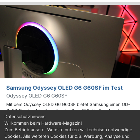
Samsung Odyssey OLED G6 G60SF im Test
Odyssey OLED G6 G60SF
Mit dem Odyssey OLED G6 G60SF bietet Samsung einen QD-
OLED Gaming-Monitor mit schnellem 500-Hz-Panel und
Datenschutzhinweis
WQHD-Auflösung an. Wir haben den 27 Zoll großen Monitor auf
Willkommen beim Hardware-Magazin!
Herz und Nieren geprüft.
Zum Betrieb unserer Website nutzen wir technisch notwendige
Cookies. Alle weiteren Cookies für z.B. Werbung, Analyse und