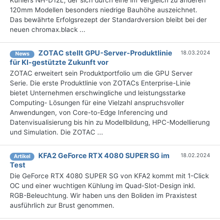
Kühlers NH-D12L, der sich durch eine im Vergleich zu anderen
120mm Modellen besonders niedrige Bauhöhe auszeichnet.
Das bewährte Erfolgsrezept der Standardversion bleibt bei der
neuen chromax.black ...
ZOTAC stellt GPU-Server-Produktlinie
18.03.2024
News
für KI-gestützte Zukunft vor
ZOTAC erweitert sein Produktportfolio um die GPU Server
Serie. Die erste Produktlinie von ZOTACs Enterprise-Linie
bietet Unternehmen erschwingliche und leistungsstarke
Computing- Lösungen für eine Vielzahl anspruchsvoller
Anwendungen, von Core-to-Edge Inferencing und
Datenvisualisierung bis hin zu Modellbildung, HPC-Modellierung
und Simulation. Die ZOTAC ...
KFA2 GeForce RTX 4080 SUPER SG im
18.02.2024
Artikel
Test
Die GeForce RTX 4080 SUPER SG von KFA2 kommt mit 1-Click
OC und einer wuchtigen Kühlung im Quad-Slot-Design inkl.
RGB-Beleuchtung. Wir haben uns den Boliden im Praxistest
ausführlich zur Brust genommen.