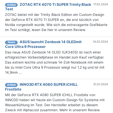
ZOTAC RTX 4070 Ti SUPER Trinity Black
17.02.2024
Artikel
Test
ZOTAC bietet mit der Trinity Black Edition ein Custom-Design
der GeForce RTX 4070 Ti SUPER an, die erst kürzlich von
Nvidia vorgestellt wurde. Wie sich die extravagante Grafikkarte
im Test schlägt, lesen Sie hier in unserem Review.
ASUS launcht Zenbook 14 OLEDmit
14.02.2024
News
Core Ultra 9 Prozessor
Das neue ASUS Zenbook 14 OLED (UX3405) ist nach einer
erfolgreichen Vorbestellphase im Handel zum Kauf verfügbar.
Das extrem leichte und schmale 14-Zoll-Notebook mit einem
bis zu Intel Core Ultra 9 Prozessor wiegt nur 1,2 kg und ist mit
14,9mm ...
INNO3D RTX 4080 SUPER iCHILL
31.01.2024
Artikel
Frostbite
Mit der GeForce RTX 4080 SUPER iCHILL Frostbite von
INNO3D haben wir heute ein Custom-Design für Systeme mit
Wasserkühlung im Test. Der Hersteller arbeitet zu diesem
Zweck mit Alphacool zusammen. Mehr in unserem Review.