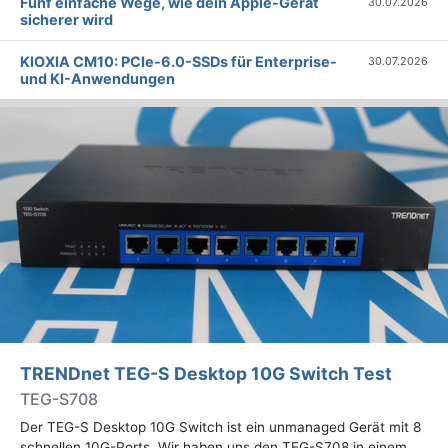
Fünf einfache Wege, wie dein Apple-Gerät
30.07.2026
sicherer wird
KIOXIA CM10: PCIe-6.0-SSDs für Enterprise-
30.07.2026
und KI-Anwendungen
TRENDnet TEG-S Desktop 10G Switch Test
TEG-S708
Der TEG-S Desktop 10G Switch ist ein unmanaged Gerät mit 8
schnellen 10G-Ports. Wir haben uns den TEG-S708 in einem