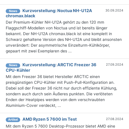
Kurzvorstellung: Noctua NH-U12A
30.09.2024
News
chromax.black
Der Premium-Kühler NH-U12A gehört zu den 120 mm
Flaggschiff-Modellen von Noctua und ist bereits länger
bekannt. Der NH-U12A chromax.black ist eine komplett in
Schwarz gehaltene Version des NH-U12A und bleibt ansonsten
unverändert: Der asymmetrische Einzelturm-Kühlkörper,
gepaart mit zwei Exemplaren des ...
Kurzvorstellung: ARCTIC Freezer 36
27.09.2024
News
CPU-Kühler
Mit dem Freezer 36 bietet Hersteller ARCTIC einen
preisgünstigen CPU-Kühler mit Push-Pull-Konfiguration an.
Dabei soll der Freezer 36 nicht nur durch effiziente Kühlung,
sondern auch durch sein Äußeres punkten. Die verlöteten
Enden der Heatpipes werden von dem verschraubten
Aluminium-Cover verdeckt, ...
AMD Ryzen 5 7600 im Test
27.08.2024
Artikel
Mit dem Ryzen 5 7600 Desktop-Prozessor bietet AMD eine