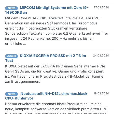
MIFCOM kündigt Systeme mit Core i9-
27.03.2024
News
14900KS an
Mit dem Core i9-14900KS erweitert Intel die aktuelle CPU-
Generation um ein neues Spitzenmodell. Im Turbomodus
erreicht die in begrenzten Stückzahlen verfügbare
Sonderedition Taktraten von bis zu 6,2 Gigahertz auf zwei ihrer
insgesamt 24 Rechenkerne, 200 MHz mehr als bisher
erhältliche ...
KIOXIA EXCERIA PRO SSD mit 2 TB im
24.03.2024
Artikel
Test
KIOXIA bietet mit der EXCERIA PRO einen Serie interner PCIe
Gen4 SSDs an, die für Kreative, Gamer und Profis konzipiert
ist. Wir haben uns im Praxistest das 2-TB-Modell der Familie
zur Brust genommen.
Noctua stellt NH-D12L chromax.black
19.03.2024
News
CPU-Kühler vor
Noctua erweiterte die chromax.black Produktreihe um eine
neue, komplett schwarze Version des vielfach prämierten CPU-