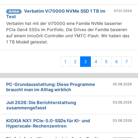
Verbatim Vi7000G NVMe SSD 1 TB im
07.01.2024
Artikel
Test
Verbatim hat mit der Vi7000G eine Familie NVMe basierter
PCIe Gen4 SSDs im Portfolio. Die Drives der Familie basieren
auf einem InnoGrit-Controller und YMTC-Flash. Wir haben das
1 TB Modell getestet.
(current)
1
2
3
4
5
6
7
PC-Grundausstattung: Diese Programme
05.08.2026
braucht man im Alltag wirklich
Juli 2026: Die Bericht­erstattung
03.08.2026
zusammengefasst
KIOXIA NX1: PCIe-5.0-SSDs für KI- und
03.08.2026
Hyperscale-Rechenzentren