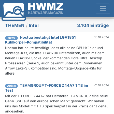
THEMEN
/
Intel
3.104 Einträge
Noctua bestätigt Intel LGA1851
10.10.2024
News
Kühlkörper-Kompatibilität
Noctua hat heute bestätigt, dass alle seine CPU-Kühler und
Montage-Kits, die Intel LGA1700 unterstützen, auch mit dem
neuen LGA1851 Sockel der kommenden Core Ultra Desktop
Prozessoren (Serie 2, auch bekannt unter dem Codenamen
Arrow Lake-S), kompatibel sind. Montage-Upgrade-Kits für
ältere ...
TEAMGROUP T-FORCE Z44A7 1 TB im
01.10.2024
Artikel
Test
Mit der T-FORCE Z44A7 hat Hersteller TEAMGROUP eine neue
Gen4-SSD auf den europäischen Markt gebracht. Wir haben
uns das Modell mit 1 TB Speicherplatz in der Praxis ganz genau
angesehen.