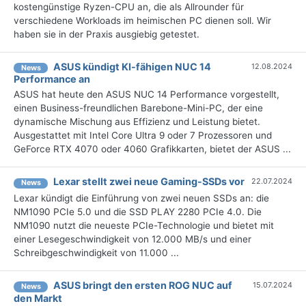
kostengünstige Ryzen-CPU an, die als Allrounder für
verschiedene Workloads im heimischen PC dienen soll. Wir
haben sie in der Praxis ausgiebig getestet.
ASUS kündigt KI-fähigen NUC 14
12.08.2024
News
Performance an
ASUS hat heute den ASUS NUC 14 Performance vorgestellt,
einen Business-freundlichen Barebone-Mini-PC, der eine
dynamische Mischung aus Effizienz und Leistung bietet.
Ausgestattet mit Intel Core Ultra 9 oder 7 Prozessoren und
GeForce RTX 4070 oder 4060 Grafikkarten, bietet der ASUS ...
Lexar stellt zwei neue Gaming-SSDs vor
22.07.2024
News
Lexar kündigt die Einführung von zwei neuen SSDs an: die
NM1090 PCIe 5.0 und die SSD PLAY 2280 PCIe 4.0. Die
NM1090 nutzt die neueste PCIe-Technologie und bietet mit
einer Lesegeschwindigkeit von 12.000 MB/s und einer
Schreibgeschwindigkeit von 11.000 ...
ASUS bringt den ersten ROG NUC auf
15.07.2024
News
den Markt