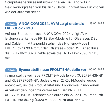
Computererlebnisse mit ultraschnellen Tri-Band WiFi 7-
Geschwindigkeiten von bis zu 19 Gbit/s, innovativen Funktionen
wie der automatischen ...
ANGA COM 2024: AVM zeigt erstmals
13.05.2024
News
FRITZ!Box 7690
Auf der Breitbandmesse ANGA COM 2024 zeigt AVM
leistungsstarke neue FRITZ!Box-Modelle für Glasfaser, DSL
und Cable. Im Mittelpunkt stehen das Highend-Modell
FRITZ!Box 5690 Pro für den Glasfaser- oder DSL-Anschluss,
die FRITZ!Box 6670 Cable sowie die FRITZ!Box 7690 für DSL
mit ...
iiyama stellt neue PROLITE-Modelle vor
06.05.2024
News
iiyama stellt zwei neue PROLITE-Modelle vor: XUB2797HSN-B1
und XUB2797QSN-B1. Jedes dieser 27-Zoll-Modelle wurde
entwickelt, um die Produktivität und Ergonomie in modernen
Arbeitsumgebungen zu verbessern. Der PROLITE
XUB2797HSN-B1 zeichnet sich durch ein 27-Zoll IPS-Panel mit
Full-HD-Auflösung (1.920 × 1.080 Pixel) aus, das ...