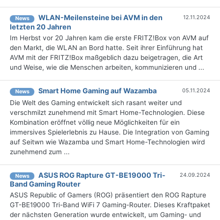
WLAN-Meilensteine bei AVM in den
12.11.2024
News
letzten 20 Jahren
Im Herbst vor 20 Jahren kam die erste FRITZ!Box von AVM auf
den Markt, die WLAN an Bord hatte. Seit ihrer Einführung hat
AVM mit der FRITZ!Box maßgeblich dazu beigetragen, die Art
und Weise, wie die Menschen arbeiten, kommunizieren und ...
Smart Home Gaming auf Wazamba
05.11.2024
News
Die Welt des Gaming entwickelt sich rasant weiter und
verschmilzt zunehmend mit Smart Home-Technologien. Diese
Kombination eröffnet völlig neue Möglichkeiten für ein
immersives Spielerlebnis zu Hause. Die Integration von Gaming
auf Seitwn wie Wazamba und Smart Home-Technologien wird
zunehmend zum ...
ASUS ROG Rapture GT-BE19000 Tri-
24.09.2024
News
Band Gaming Router
ASUS Republic of Gamers (ROG) präsentiert den ROG Rapture
GT-BE19000 Tri-Band WiFi 7 Gaming-Router. Dieses Kraftpaket
der nächsten Generation wurde entwickelt, um Gaming- und