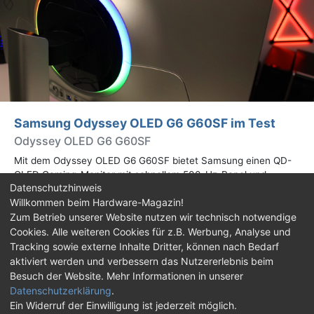
Samsung Odyssey OLED G6 G60SF im Test
Odyssey OLED G6 G60SF
Mit dem Odyssey OLED G6 G60SF bietet Samsung einen QD-
OLED Gaming-Monitor mit schnellem 500-Hz-Panel und
Datenschutzhinweis
WQHD-Auflösung an. Wir haben den 27 Zoll großen Monitor auf
Willkommen beim Hardware-Magazin!
Herz und Nieren geprüft.
Zum Betrieb unserer Website nutzen wir technisch notwendige
Cookies. Alle weiteren Cookies für z.B. Werbung, Analyse und
Impressum
|
Kontakt
|
Jobs
|
Datenschutz
|
Tracking sowie externe Inhalte Dritter, können nach Bedarf
Consent‑Einstellungen
|
Haftungsausschluss
aktiviert werden und verbessern das Nutzererlebnis beim
Besuch der Website. Mehr Informationen in unserer
Feed
Facebook
YouTube
TikTok
Datenschutzerklärung
.
Ein Widerruf der Einwilligung ist jederzeit möglich.
Twitch
Discord