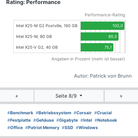
Rating: Performance
Performance-Rating
Intel X25-M G2 Postville, 160 GB
100,0
Intel X25-M, 80 GB
86,5
Intel X25-V G2, 40 GB
75,1
Angaben in Prozent (mehr ist besser)
Autor: Patrick von Brunn
«
Seite 8/9
»
#
Benchmark
#
Betriebssystem
#
Corsair
#
Crucial
#
Festplatte
#
Gehäuse
#
Gigabyte
#
Intel
#
Notebook
#
Office
#
Patriot Memory
#
SSD
#
Windows