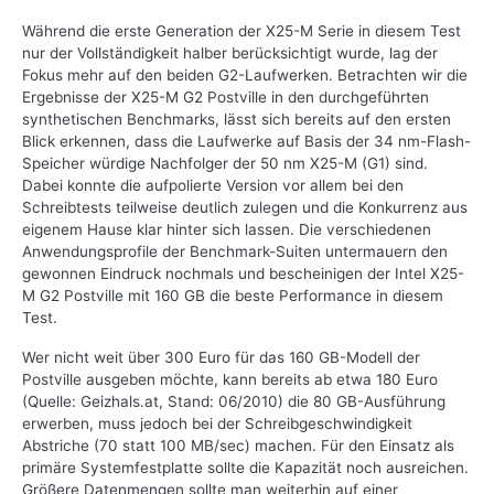
Während die erste Generation der X25-M Serie in diesem Test
nur der Vollständigkeit halber berücksichtigt wurde, lag der
Fokus mehr auf den beiden G2-Laufwerken. Betrachten wir die
Ergebnisse der X25-M G2 Postville in den durchgeführten
synthetischen Benchmarks, lässt sich bereits auf den ersten
Blick erkennen, dass die Laufwerke auf Basis der 34 nm-Flash-
Speicher würdige Nachfolger der 50 nm X25-M (G1) sind.
Dabei konnte die aufpolierte Version vor allem bei den
Schreibtests teilweise deutlich zulegen und die Konkurrenz aus
eigenem Hause klar hinter sich lassen. Die verschiedenen
Anwendungsprofile der Benchmark-Suiten untermauern den
gewonnen Eindruck nochmals und bescheinigen der Intel X25-
M G2 Postville mit 160 GB die beste Performance in diesem
Test.
Wer nicht weit über 300 Euro für das 160 GB-Modell der
Postville ausgeben möchte, kann bereits ab etwa 180 Euro
(Quelle: Geizhals.at, Stand: 06/2010) die 80 GB-Ausführung
erwerben, muss jedoch bei der Schreibgeschwindigkeit
Abstriche (70 statt 100 MB/sec) machen. Für den Einsatz als
primäre Systemfestplatte sollte die Kapazität noch ausreichen.
Größere Datenmengen sollte man weiterhin auf einer