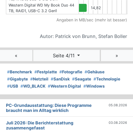
Western Digital WD My Book Duo 44
14,82
TB, RAID1, USB-C 3.2 Gen1
Angaben in MB/sec (mehr ist besser)
Autor: Patrick von Brunn, Stefan Boller
«
Seite 4/11
»
#
Benchmark
#
Festplatte
#
Fotografie
#
Gehäuse
#
Gigabyte
#
Netzteil
#
SanDisk
#
Seagate
#
Technologie
#
USB
#
WD_BLACK
#
Western Digital
#
Windows
PC-Grundausstattung: Diese Programme
05.08.2026
braucht man im Alltag wirklich
Juli 2026: Die Bericht­erstattung
03.08.2026
zusammengefasst