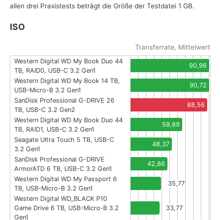
allen drei Praxistests beträgt die Größe der Testdatei 1 GB.
ISO
Transferrate, Mittelwert
Western Digital WD My Book Duo 44
90,96
TB, RAID0, USB-C 3.2 Gen1
Western Digital WD My Book 14 TB,
90,72
USB-Micro-B 3.2 Gen1
SanDisk Professional G-DRIVE 26
88,56
TB, USB-C 3.2 Gen2
Western Digital WD My Book Duo 44
59,89
TB, RAID1, USB-C 3.2 Gen1
Seagate Ultra Touch 5 TB, USB-C
48,37
3.2 Gen1
SanDisk Professional G-DRIVE
42,86
ArmorATD 6 TB, USB-C 3.2 Gen1
Western Digital WD My Passport 6
35,77
TB, USB-Micro-B 3.2 Gen1
Western Digital WD_BLACK P10
Game Drive 6 TB, USB-Micro-B 3.2
33,77
Gen1