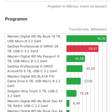
Angaben in MB/sec (mehr ist besser)
Programm
Transferrate, Mittelwert
Western Digital WD My Book 14 TB,
74,76
USB-Micro-B 3.2 Gen1
SanDisk Professional G-DRIVE 26
59,67
TB, USB-C 3.2 Gen2
Western Digital WD My Passport 6
34,98
TB, USB-Micro-B 3.2 Gen1
SanDisk Professional G-DRIVE
30,55
ArmorATD 6 TB, USB-C 3.2 Gen1
Western Digital WD_BLACK P10
Game Drive 6 TB, USB-Micro-B 3.2
27,00
Gen1
Seagate Ultra Touch 5 TB, USB-C
19,28
3.2 Gen1
Western Digital WD My Book Duo 44
6,44
TB, RAID1, USB-C 3.2 Gen1
Western Digital WD My Book Duo 44