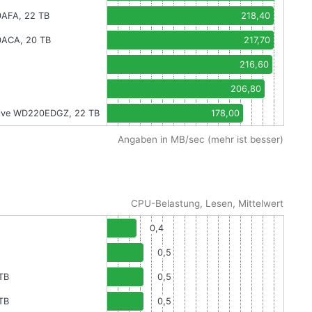
0AFA, 22 TB
218,40
0ACA, 20 TB
217,70
216,60
206,80
 Drive WD220EDGZ, 22 TB
178,00
Angaben in MB/sec (mehr ist besser)
CPU-Belastung, Lesen, Mittelwert
0,4
0,5
TB
0,5
TB
0,5