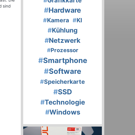
#
Grafikkarte
ast. Die
d sind
#
Hardware
#
Kamera
#
KI
#
Kühlung
#
Netzwerk
#
Prozessor
#
Smartphone
#
Software
#
Speicherkarte
#
SSD
#
Technologie
#
Windows