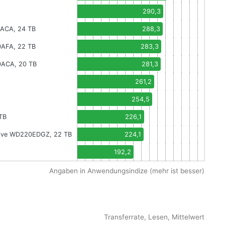
290,3
1ACA, 24 TB
288,3
0AFA, 22 TB
283,3
0ACA, 20 TB
281,3
261,2
254,5
TB
226,1
 Drive WD220EDGZ, 22 TB
224,1
192,2
Angaben in Anwendungsindize (mehr ist besser)
Transferrate, Lesen, Mittelwert