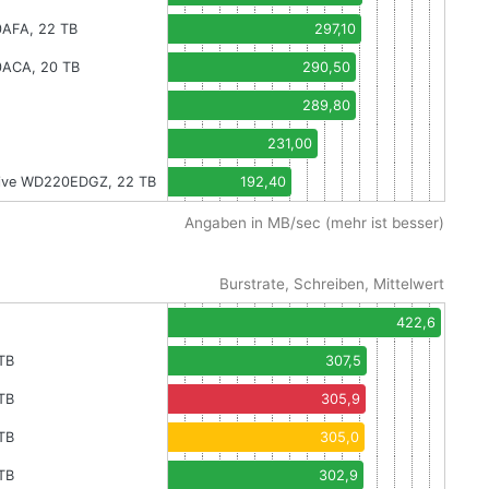
0AFA, 22 TB
297,10
0ACA, 20 TB
290,50
289,80
231,00
 Drive WD220EDGZ, 22 TB
192,40
Angaben in MB/sec (mehr ist besser)
Burstrate, Schreiben, Mittelwert
422,6
TB
307,5
TB
305,9
TB
305,0
TB
302,9