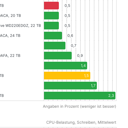
TB
0,5
0ACA, 20 TB
0,5
 Drive WD220EDGZ, 22 TB
0,5
1ACA, 24 TB
0,6
0,7
0AFA, 22 TB
0,9
1,4
TB
1,5
1,7
TB
2,3
Angaben in Prozent (weniger ist besser)
CPU-Belastung, Schreiben, Mittelwert