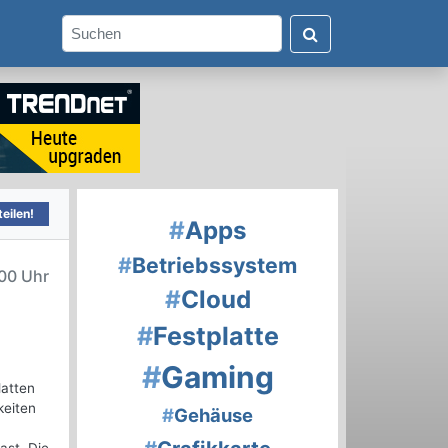
eilen!
#
Apps
#
Betriebssystem
00 Uhr
#
Cloud
#
Festplatte
#
Gaming
latten
keiten
#
Gehäuse