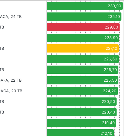
239,90
1ACA, 24 TB
235,10
TB
229,80
228,90
TB
227,10
226,60
TB
225,70
0AFA, 22 TB
225,50
0ACA, 20 TB
224,20
TB
220,50
TB
220,40
219,40
212,10