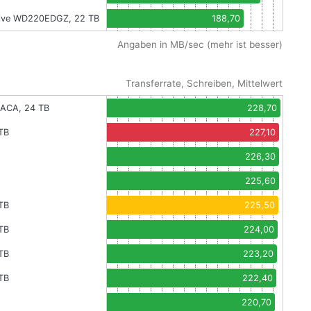
 Drive WD220EDGZ, 22 TB
188,70
Angaben in MB/sec (mehr ist besser)
Transferrate, Schreiben, Mittelwert
1ACA, 24 TB
228,70
TB
227,10
226,30
225,60
TB
225,50
TB
224,00
TB
223,20
TB
222,40
220,70