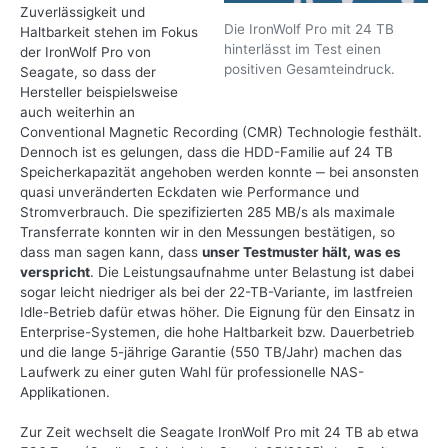
Zuverlässigkeit und
Die IronWolf Pro mit 24 TB
Haltbarkeit stehen im Fokus
hinterlässt im Test einen
der IronWolf Pro von
positiven Gesamteindruck.
Seagate, so dass der
Hersteller beispielsweise
auch weiterhin an
Conventional Magnetic Recording (CMR) Technologie festhält.
Dennoch ist es gelungen, dass die HDD-Familie auf 24 TB
Speicherkapazität angehoben werden konnte ‒ bei ansonsten
quasi unveränderten Eckdaten wie Performance und
Stromverbrauch. Die spezifizierten 285 MB/s als maximale
Transferrate konnten wir in den Messungen bestätigen, so
dass man sagen kann, dass
unser Testmuster hält, was es
verspricht
. Die Leistungsaufnahme unter Belastung ist dabei
sogar leicht niedriger als bei der 22-TB-Variante, im lastfreien
Idle-Betrieb dafür etwas höher. Die Eignung für den Einsatz in
Enterprise-Systemen, die hohe Haltbarkeit bzw. Dauerbetrieb
und die lange 5-jährige Garantie (550 TB/Jahr) machen das
Laufwerk zu einer guten Wahl für professionelle NAS-
Applikationen.
Zur Zeit wechselt die Seagate IronWolf Pro mit 24 TB ab etwa