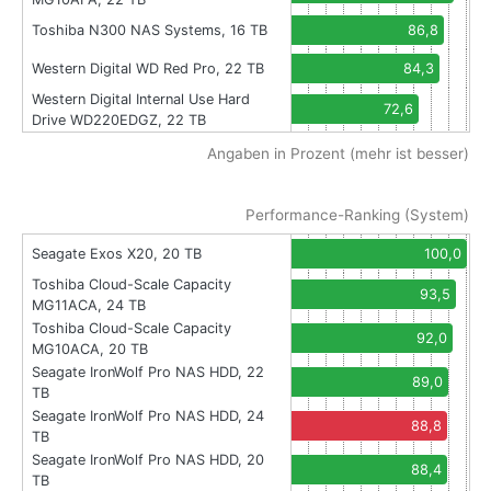
Toshiba N300 NAS Systems, 16 TB
86,8
Western Digital WD Red Pro, 22 TB
84,3
Western Digital Internal Use Hard
72,6
Drive WD220EDGZ, 22 TB
Angaben in Prozent (mehr ist besser)
Performance-Ranking (System)
Seagate Exos X20, 20 TB
100,0
Toshiba Cloud-Scale Capacity
93,5
MG11ACA, 24 TB
Toshiba Cloud-Scale Capacity
92,0
MG10ACA, 20 TB
Seagate IronWolf Pro NAS HDD, 22
89,0
TB
Seagate IronWolf Pro NAS HDD, 24
88,8
TB
Seagate IronWolf Pro NAS HDD, 20
88,4
TB