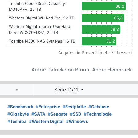
Toshiba Cloud-Scale Capacity
88,3
MG10AFA, 22 TB
Western Digital WD Red Pro, 22 TB
85,3
Western Digital Internal Use Hard
78,3
Drive WD220EDGZ, 22 TB
Toshiba N300 NAS Systems, 16 TB
70,2
Angaben in Prozent (mehr ist besser)
Autor: Patrick von Brunn, Andre Hembrock
«
Seite 11/11
#
Benchmark
#
Enterprise
#
Festplatte
#
Gehäuse
#
Gigabyte
#
SATA
#
Seagate
#
SSD
#
Technologie
#
Toshiba
#
Western Digital
#
Windows