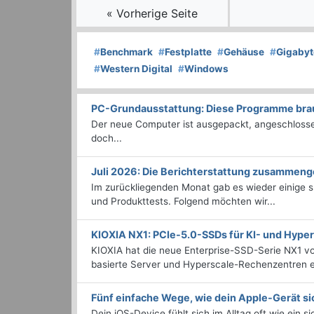
« Vorherige Seite
#
Benchmark
#
Festplatte
#
Gehäuse
#
Gigabyt
#
Western Digital
#
Windows
PC-Grundausstattung: Diese Programme brauc
Der neue Computer ist ausgepackt, angeschlossen
doch...
Juli 2026: Die Bericht­erstattung zusammeng
Im zurückliegenden Monat gab es wieder einige
und Produkttests. Folgend möchten wir...
KIOXIA NX1: PCIe-5.0-SSDs für KI- und Hyp
KIOXIA hat die neue Enterprise-SSD-Serie NX1 vo
basierte Server und Hyperscale-Rechenzentren en
Fünf einfache Wege, wie dein Apple-Gerät si
Dein iOS-Device fühlt sich im Alltag oft wie ein s