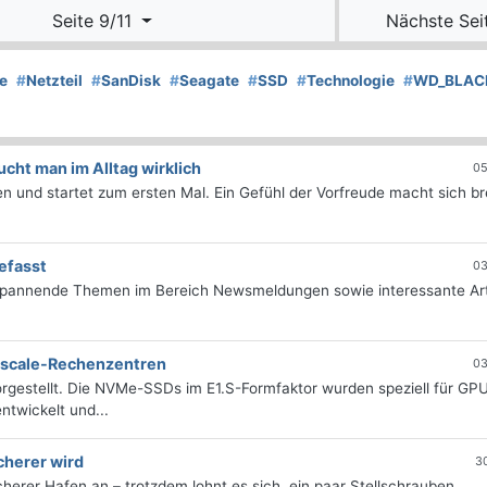
Seite 9/11
Nächste Sei
e
#
Netzteil
#
SanDisk
#
Seagate
#
SSD
#
Technologie
#
WD_BLAC
ht man im Alltag wirklich
05
 und startet zum ersten Mal. Ein Gefühl der Vorfreude macht sich bre
efasst
03
 spannende Themen im Bereich Newsmeldungen sowie interessante Art
erscale-Rechenzentren
03
rgestellt. Die NVMe-SSDs im E1.S-Formfaktor wurden speziell für GP
twickelt und...
cherer wird
3
icherer Hafen an – trotzdem lohnt es sich, ein paar Stellschrauben...