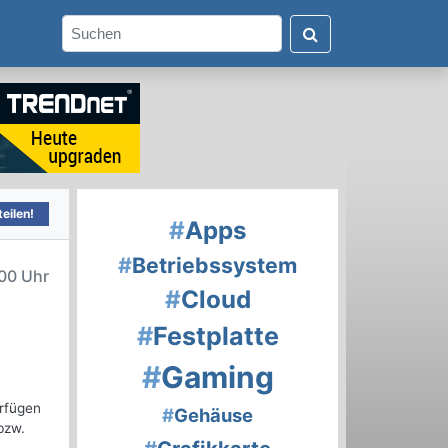
eilen!
#
Apps
#
Betriebssystem
00 Uhr
#
Cloud
#
Festplatte
#
Gaming
erfügen
#
Gehäuse
bzw.