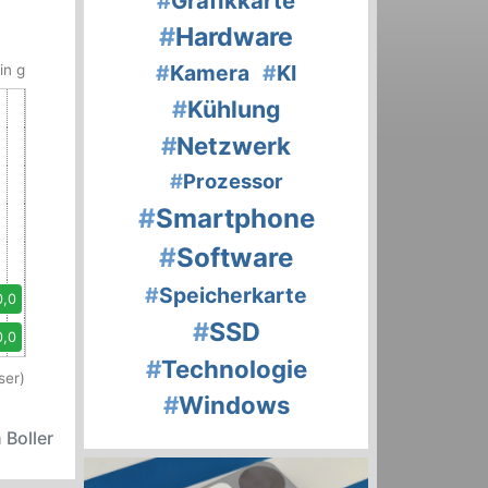
#
Grafikkarte
#
Hardware
#
Kamera
#
KI
in g
#
Kühlung
#
Netzwerk
#
Prozessor
#
Smartphone
#
Software
#
Speicherkarte
0,0
#
SSD
0,0
#
Technologie
ser)
#
Windows
 Boller