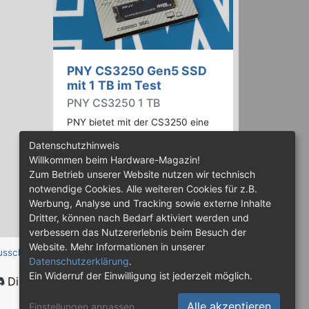
PNY CS3250 Gen5 SSD
mit 1 TB im Test
PNY CS3250 1 TB
PNY bietet mit der CS3250 eine
Familie von PCIe Gen5 SSDs an,
Datenschutzhinweis
die mit Speicherkapazitäten von
Willkommen beim Hardware-Magazin!
bis zu 4 TB erhältlich sind. Die
Zum Betrieb unserer Website nutzen wir technisch
Drives erreichen bis zu 14.900
notwendige Cookies. Alle weiteren Cookies für z.B.
MB/s lesend. Wir haben das 1-TB-
Werbung, Analyse und Tracking sowie externe Inhalte
Modell getestet.
Dritter, können nach Bedarf aktiviert werden und
verbessern das Nutzererlebnis beim Besuch der
Website. Mehr Informationen in unserer
usschluss
Datenschutzerklärung
.
Ein Widerruf der Einwilligung ist jederzeit möglich.
Discord
Alle akzeptieren
Einstellungen anpassen
...