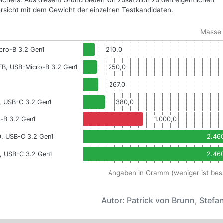
chers. Aus diesem Grund bieten wir zusätzlich zu den eigentlichen
sicht mit dem Gewicht der einzelnen Testkandidaten.
Masse 
cro-B 3.2 Gen1
210,0
TB, USB-Micro-B 3.2 Gen1
250,0
267,0
, USB-C 3.2 Gen1
380,0
-B 3.2 Gen1
1.000,0
0, USB-C 3.2 Gen1
2.46
, USB-C 3.2 Gen1
2.46
Angaben in Gramm (weniger ist bes
Autor: Patrick von Brunn, Stefan