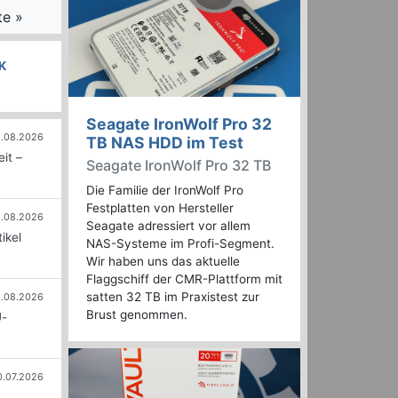
te »
K
Seagate IronWolf Pro 32
.08.2026
TB NAS HDD im Test
it –
Seagate IronWolf Pro 32 TB
Die Familie der IronWolf Pro
Festplatten von Hersteller
.08.2026
Seagate adressiert vor allem
ikel
NAS-Systeme im Profi-Segment.
Wir haben uns das aktuelle
Flaggschiff der CMR-Plattform mit
satten 32 TB im Praxistest zur
.08.2026
Brust genommen.
U-
0.07.2026