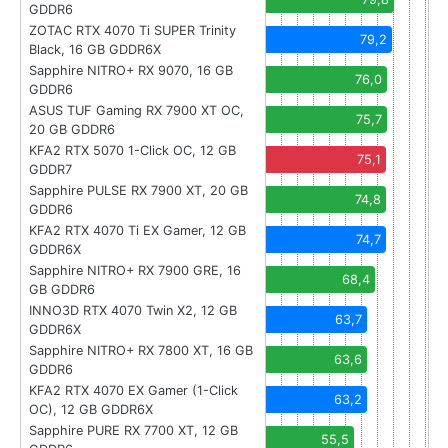
GDDR6
ZOTAC RTX 4070 Ti SUPER Trinity
79,2
Black, 16 GB GDDR6X
Sapphire NITRO+ RX 9070, 16 GB
76,0
GDDR6
ASUS TUF Gaming RX 7900 XT OC,
75,7
20 GB GDDR6
KFA2 RTX 5070 1-Click OC, 12 GB
75,1
GDDR7
Sapphire PULSE RX 7900 XT, 20 GB
74,8
GDDR6
KFA2 RTX 4070 Ti EX Gamer, 12 GB
74,7
GDDR6X
Sapphire NITRO+ RX 7900 GRE, 16
68,4
GB GDDR6
INNO3D RTX 4070 Twin X2, 12 GB
63,7
GDDR6X
Sapphire NITRO+ RX 7800 XT, 16 GB
63,6
GDDR6
KFA2 RTX 4070 EX Gamer (1-Click
63,2
OC), 12 GB GDDR6X
Sapphire PURE RX 7700 XT, 12 GB
55,5