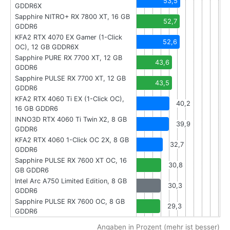
53,5
GDDR6X
Sapphire NITRO+ RX 7800 XT, 16 GB
52,7
GDDR6
KFA2 RTX 4070 EX Gamer (1-Click
52,6
OC), 12 GB GDDR6X
Sapphire PURE RX 7700 XT, 12 GB
43,6
GDDR6
Sapphire PULSE RX 7700 XT, 12 GB
43,5
GDDR6
KFA2 RTX 4060 Ti EX (1-Click OC),
40,2
16 GB GDDR6
INNO3D RTX 4060 Ti Twin X2, 8 GB
39,9
GDDR6
KFA2 RTX 4060 1-Click OC 2X, 8 GB
32,7
GDDR6
Sapphire PULSE RX 7600 XT OC, 16
30,8
GB GDDR6
Intel Arc A750 Limited Edition, 8 GB
30,3
GDDR6
Sapphire PULSE RX 7600 OC, 8 GB
29,3
GDDR6
Angaben in Prozent (mehr ist besser)