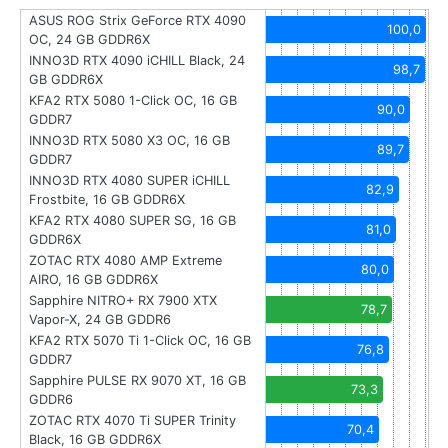
ASUS ROG Strix GeForce RTX 4090
100,0
OC, 24 GB GDDR6X
INNO3D RTX 4090 iCHILL Black, 24
98,7
GB GDDR6X
KFA2 RTX 5080 1-Click OC, 16 GB
90,0
GDDR7
INNO3D RTX 5080 X3 OC, 16 GB
89,7
GDDR7
INNO3D RTX 4080 SUPER iCHILL
82,9
Frostbite, 16 GB GDDR6X
KFA2 RTX 4080 SUPER SG, 16 GB
81,0
GDDR6X
ZOTAC RTX 4080 AMP Extreme
80,0
AIRO, 16 GB GDDR6X
Sapphire NITRO+ RX 7900 XTX
78,7
Vapor-X, 24 GB GDDR6
KFA2 RTX 5070 Ti 1-Click OC, 16 GB
76,8
GDDR7
Sapphire PULSE RX 9070 XT, 16 GB
73,3
GDDR6
ZOTAC RTX 4070 Ti SUPER Trinity
70,4
Black, 16 GB GDDR6X