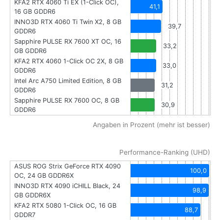
KFA2 RTX 4060 Ti EX (1-Click OC),
41,1
16 GB GDDR6
INNO3D RTX 4060 Ti Twin X2, 8 GB
39,7
GDDR6
Sapphire PULSE RX 7600 XT OC, 16
33,2
GB GDDR6
KFA2 RTX 4060 1-Click OC 2X, 8 GB
33,0
GDDR6
Intel Arc A750 Limited Edition, 8 GB
31,2
GDDR6
Sapphire PULSE RX 7600 OC, 8 GB
30,9
GDDR6
Angaben in Prozent (mehr ist besser)
Performance-Ranking (UHD)
ASUS ROG Strix GeForce RTX 4090
100,0
OC, 24 GB GDDR6X
INNO3D RTX 4090 iCHILL Black, 24
98,9
GB GDDR6X
KFA2 RTX 5080 1-Click OC, 16 GB
88,7
GDDR7