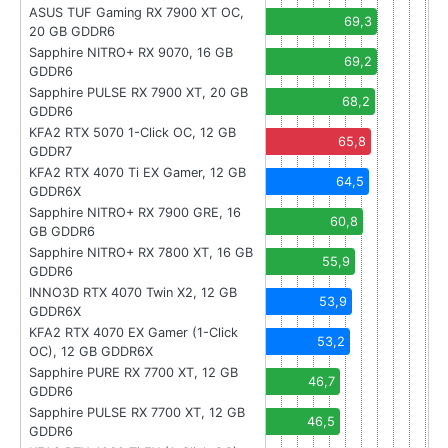
ASUS TUF Gaming RX 7900 XT OC,
69,3
20 GB GDDR6
Sapphire NITRO+ RX 9070, 16 GB
69,2
GDDR6
Sapphire PULSE RX 7900 XT, 20 GB
68,2
GDDR6
KFA2 RTX 5070 1-Click OC, 12 GB
65,8
GDDR7
KFA2 RTX 4070 Ti EX Gamer, 12 GB
64,5
GDDR6X
Sapphire NITRO+ RX 7900 GRE, 16
60,8
GB GDDR6
Sapphire NITRO+ RX 7800 XT, 16 GB
55,9
GDDR6
INNO3D RTX 4070 Twin X2, 12 GB
53,9
GDDR6X
KFA2 RTX 4070 EX Gamer (1-Click
53,2
OC), 12 GB GDDR6X
Sapphire PURE RX 7700 XT, 12 GB
46,7
GDDR6
Sapphire PULSE RX 7700 XT, 12 GB
46,5
GDDR6