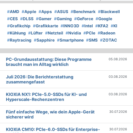
#
AMD
#
Apple
#
Apps
#
ASUS
#
Benchmark
#
Blackwell
#
CES
#
DLSS
#
Gamer
#
Gaming
#
GeForce
#
Google
#
Grafikchip
#
Grafikkarte
#
INNO3D
#
Intel
#
KFA2
#
KI
#
Kühlung
#
Lüfter
#
Netzteil
#
Nvidia
#
PCIe
#
Radeon
#
Raytracing
#
Sapphire
#
Smartphone
#
SMS
#
ZOTAC
PC-Grundausstattung: Diese Programme
05.08.2026
braucht man im Alltag wirklich
Juli 2026: Die Bericht­erstattung
03.08.2026
zusammengefasst
KIOXIA NX1: PCIe-5.0-SSDs für KI- und
03.08.2026
Hyperscale-Rechenzentren
Fünf einfache Wege, wie dein Apple-Gerät
30.07.2026
sicherer wird
KIOXIA CM10: PCIe-6.0-SSDs für Enterprise-
30.07.2026