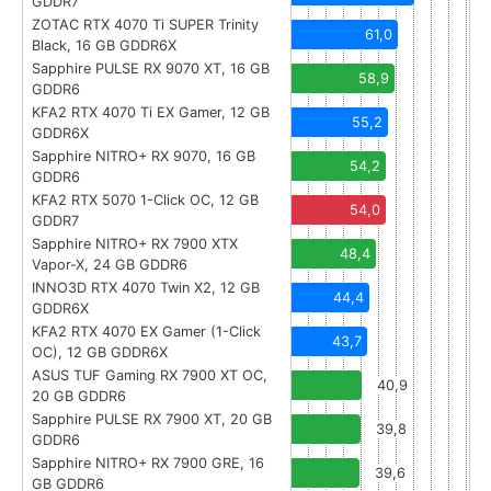
GDDR7
ZOTAC RTX 4070 Ti SUPER Trinity
61,0
Black, 16 GB GDDR6X
Sapphire PULSE RX 9070 XT, 16 GB
58,9
GDDR6
KFA2 RTX 4070 Ti EX Gamer, 12 GB
55,2
GDDR6X
Sapphire NITRO+ RX 9070, 16 GB
54,2
GDDR6
KFA2 RTX 5070 1-Click OC, 12 GB
54,0
GDDR7
Sapphire NITRO+ RX 7900 XTX
48,4
Vapor-X, 24 GB GDDR6
INNO3D RTX 4070 Twin X2, 12 GB
44,4
GDDR6X
KFA2 RTX 4070 EX Gamer (1-Click
43,7
OC), 12 GB GDDR6X
ASUS TUF Gaming RX 7900 XT OC,
40,9
20 GB GDDR6
Sapphire PULSE RX 7900 XT, 20 GB
39,8
GDDR6
Sapphire NITRO+ RX 7900 GRE, 16
39,6
GB GDDR6