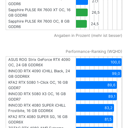
27,1
GDDR6
Sapphire PULSE RX 7600 XT OC, 16
26,5
GB GDDR6
Sapphire PULSE RX 7600 OC, 8 GB
24,5
GDDR6
Angaben in Prozent (mehr ist besser)
Performance-Ranking (WQHD)
ASUS ROG Strix GeForce RTX 4090
100,0
OC, 24 GB GDDR6X
INNO3D RTX 4090 iCHILL Black, 24
99,0
GB GDDR6X
KFA2 RTX 5080 1-Click OC, 16 GB
89,6
GDDR7
INNO3D RTX 5080 X3 OC, 16 GB
89,1
GDDR7
INNO3D RTX 4080 SUPER iCHILL
83,2
Frostbite, 16 GB GDDR6X
KFA2 RTX 4080 SUPER SG, 16 GB
81,5
GDDR6X