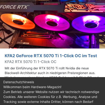
KFA2 GeForce RTX 5070 Ti 1-Click OC im Test
KFA2 RTX 5070 Ti 1-Click OC
Mit der Einführung der RTX 5070 Ti rollt Nvidia die neue
Blackwell-Architektur auch in niedrigeren Preisregionen aus.
Wir haben uns einen frischen KFA2-Boliden mit 1-Click OC und
Datenschutzhinweis
schicker RGB-Beleuchtung angesehen.
Willkommen beim Hardware-Magazin!
Zum Betrieb unserer Website nutzen wir technisch notwendige
Impressum
|
Kontakt
|
Jobs
|
Datenschutz
|
Cookies. Alle weiteren Cookies für z.B. Werbung, Analyse und
Consent‑Einstellungen
|
Haftungsausschluss
Tracking sowie externe Inhalte Dritter, können nach Bedarf