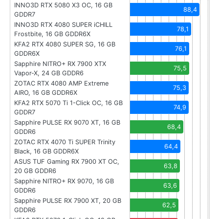
INNO3D RTX 5080 X3 OC, 16 GB
88,4
GDDR7
INNO3D RTX 4080 SUPER iCHILL
78,1
Frostbite, 16 GB GDDR6X
KFA2 RTX 4080 SUPER SG, 16 GB
76,1
GDDR6X
Sapphire NITRO+ RX 7900 XTX
75,5
Vapor-X, 24 GB GDDR6
ZOTAC RTX 4080 AMP Extreme
75,3
AIRO, 16 GB GDDR6X
KFA2 RTX 5070 Ti 1-Click OC, 16 GB
74,9
GDDR7
Sapphire PULSE RX 9070 XT, 16 GB
68,4
GDDR6
ZOTAC RTX 4070 Ti SUPER Trinity
64,4
Black, 16 GB GDDR6X
ASUS TUF Gaming RX 7900 XT OC,
63,8
20 GB GDDR6
Sapphire NITRO+ RX 9070, 16 GB
63,6
GDDR6
Sapphire PULSE RX 7900 XT, 20 GB
62,5
GDDR6