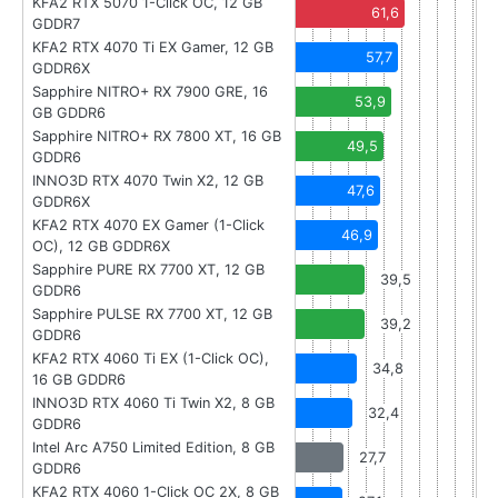
KFA2 RTX 5070 1-Click OC, 12 GB
61,6
GDDR7
KFA2 RTX 4070 Ti EX Gamer, 12 GB
57,7
GDDR6X
Sapphire NITRO+ RX 7900 GRE, 16
53,9
GB GDDR6
Sapphire NITRO+ RX 7800 XT, 16 GB
49,5
GDDR6
INNO3D RTX 4070 Twin X2, 12 GB
47,6
GDDR6X
KFA2 RTX 4070 EX Gamer (1-Click
46,9
OC), 12 GB GDDR6X
Sapphire PURE RX 7700 XT, 12 GB
39,5
GDDR6
Sapphire PULSE RX 7700 XT, 12 GB
39,2
GDDR6
KFA2 RTX 4060 Ti EX (1-Click OC),
34,8
16 GB GDDR6
INNO3D RTX 4060 Ti Twin X2, 8 GB
32,4
GDDR6
Intel Arc A750 Limited Edition, 8 GB
27,7
GDDR6
KFA2 RTX 4060 1-Click OC 2X, 8 GB