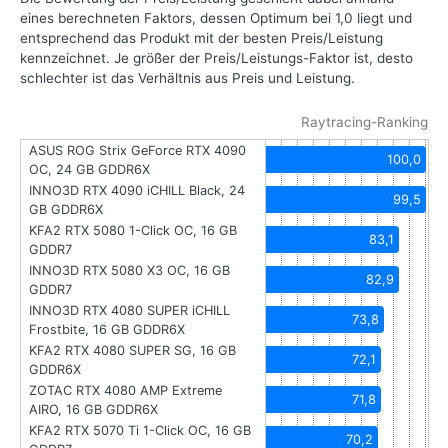
eines berechneten Faktors, dessen Optimum bei 1,0 liegt und
entsprechend das Produkt mit der besten Preis/Leistung
kennzeichnet. Je größer der Preis/Leistungs-Faktor ist, desto
schlechter ist das Verhältnis aus Preis und Leistung.
Raytracing-Ranking
ASUS ROG Strix GeForce RTX 4090
100,0
OC, 24 GB GDDR6X
INNO3D RTX 4090 iCHILL Black, 24
99,5
GB GDDR6X
KFA2 RTX 5080 1-Click OC, 16 GB
83,1
GDDR7
INNO3D RTX 5080 X3 OC, 16 GB
82,9
GDDR7
INNO3D RTX 4080 SUPER iCHILL
73,8
Frostbite, 16 GB GDDR6X
KFA2 RTX 4080 SUPER SG, 16 GB
72,1
GDDR6X
ZOTAC RTX 4080 AMP Extreme
71,8
AIRO, 16 GB GDDR6X
KFA2 RTX 5070 Ti 1-Click OC, 16 GB
70,2