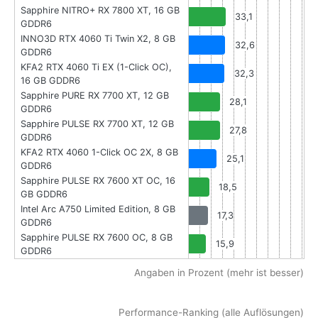
Sapphire NITRO+ RX 7800 XT, 16 GB
33,1
GDDR6
INNO3D RTX 4060 Ti Twin X2, 8 GB
32,6
GDDR6
KFA2 RTX 4060 Ti EX (1-Click OC),
32,3
16 GB GDDR6
Sapphire PURE RX 7700 XT, 12 GB
28,1
GDDR6
Sapphire PULSE RX 7700 XT, 12 GB
27,8
GDDR6
KFA2 RTX 4060 1-Click OC 2X, 8 GB
25,1
GDDR6
Sapphire PULSE RX 7600 XT OC, 16
18,5
GB GDDR6
Intel Arc A750 Limited Edition, 8 GB
17,3
GDDR6
Sapphire PULSE RX 7600 OC, 8 GB
15,9
GDDR6
Angaben in Prozent (mehr ist besser)
Performance-Ranking (alle Auflösungen)