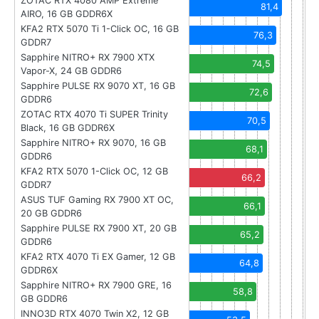
ZOTAC RTX 4080 AMP Extreme
81,4
AIRO, 16 GB GDDR6X
KFA2 RTX 5070 Ti 1-Click OC, 16 GB
76,3
GDDR7
Sapphire NITRO+ RX 7900 XTX
74,5
Vapor-X, 24 GB GDDR6
Sapphire PULSE RX 9070 XT, 16 GB
72,6
GDDR6
ZOTAC RTX 4070 Ti SUPER Trinity
70,5
Black, 16 GB GDDR6X
Sapphire NITRO+ RX 9070, 16 GB
68,1
GDDR6
KFA2 RTX 5070 1-Click OC, 12 GB
66,2
GDDR7
ASUS TUF Gaming RX 7900 XT OC,
66,1
20 GB GDDR6
Sapphire PULSE RX 7900 XT, 20 GB
65,2
GDDR6
KFA2 RTX 4070 Ti EX Gamer, 12 GB
64,8
GDDR6X
Sapphire NITRO+ RX 7900 GRE, 16
58,8
GB GDDR6
INNO3D RTX 4070 Twin X2, 12 GB