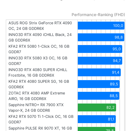
Performance-Ranking (FHD)
ASUS ROG Strix GeForce RTX 4090
100,0
OC, 24 GB GDDR6X
INNO3D RTX 4090 iCHILL Black, 24
98,8
GB GDDR6X
KFA2 RTX 5080 1-Click OC, 16 GB
95,0
GDDR7
INNO3D RTX 5080 X3 OC, 16 GB
94,7
GDDR7
INNO3D RTX 4080 SUPER iCHILL
91,4
Frostbite, 16 GB GDDR6X
KFA2 RTX 4080 SUPER SG, 16 GB
89,5
GDDR6X
ZOTAC RTX 4080 AMP Extreme
88,5
AIRO, 16 GB GDDR6X
Sapphire NITRO+ RX 7900 XTX
82,2
Vapor-X, 24 GB GDDR6
KFA2 RTX 5070 Ti 1-Click OC, 16 GB
81,1
GDDR7
Sapphire PULSE RX 9070 XT, 16 GB
79,8