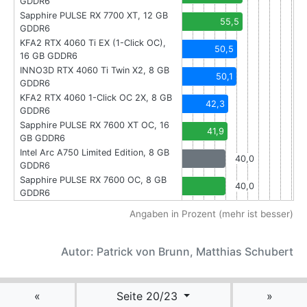
GDDR6
Sapphire PULSE RX 7700 XT, 12 GB
55,5
GDDR6
KFA2 RTX 4060 Ti EX (1-Click OC),
50,5
16 GB GDDR6
INNO3D RTX 4060 Ti Twin X2, 8 GB
50,1
GDDR6
KFA2 RTX 4060 1-Click OC 2X, 8 GB
42,3
GDDR6
Sapphire PULSE RX 7600 XT OC, 16
41,9
GB GDDR6
Intel Arc A750 Limited Edition, 8 GB
40,0
GDDR6
Sapphire PULSE RX 7600 OC, 8 GB
40,0
GDDR6
Angaben in Prozent (mehr ist besser)
Autor: Patrick von Brunn, Matthias Schubert
«
Seite 20/23
»