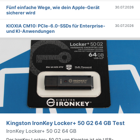
Fünf einfache Wege, wie dein Apple-Gerät
30.07.2026
sicherer wird
KIOXIA CM10: PCIe-6.0-SSDs für Enterprise-
30.07.2026
und KI-Anwendungen
Kingston IronKey Locker+ 50 G2 64 GB Test
IronKey Locker+ 50 G2 64 GB
Der IronKey Locker+ 50 G2 von Kingston ist ein USB-