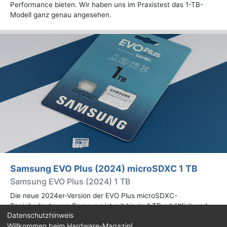
Performance bieten. Wir haben uns im Praxistest das 1-TB-
Modell ganz genau angesehen.
Samsung EVO Plus (2024) microSDXC 1 TB
Samsung EVO Plus (2024) 1 TB
Die neue 2024er-Version der EVO Plus microSDXC-
Speicherkarte von Samsung ist mit bis zu 1 TB erhältlich und
Datenschutzhinweis
bietet 160 MB/s lesend, statt 130 MB/s wie beim Vorgänger aus
Willkommen beim Hardware-Magazin!
2021. Mehr dazu im Test.