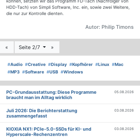
können, setzten wir das Programm FD-Tach (Nachfolger von
HDD-Tach) von Simpli Software, Inc. ein, sowie zwei Weitere,
die nur zur Kontrolle dienten.
Autor: Philip Timons
«
Seite 2/7
»
#
Audio
#
Creative
#
Display
#
Kopfhörer
#
Linux
#
Mac
#
MP3
#
Software
#
USB
#
Windows
PC-Grundausstattung: Diese Programme
05.08.2026
braucht man im Alltag wirklich
Juli 2026: Die Bericht­erstattung
03.08.2026
zusammengefasst
KIOXIA NX1: PCIe-5.0-SSDs für KI- und
03.08.2026
Hyperscale-Rechenzentren