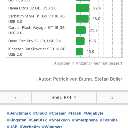
GB, USB 3.0
Hama Citos 32 GB, USB 3.0
29,6
Verbatim Store `n` Go V3 16 GB,
28,0
USB 3.0
Corsair Flash Voyager GT 16 GB,
22,2
USB 2.0
Dane-Elec Pro 32 GB, USB 3.0
19,5
Kingston DataTraveler SE9 16 GB,
16,0
USB 2.0
Angaben in Prozent (mehr ist besser)
Autor: Patrick von Brunn, Stefan Boller
«
Seite 8/9
»
#
Benchmark
#
Cloud
#
Corsair
#
Flash
#
Gigabyte
#
Kingston
#
SanDisk
#
Sharkoon
#
Smartphone
#
Toshiba
#
USB
#
Verbatim
#
Windows