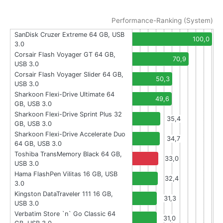
Performance-Ranking (System)
SanDisk Cruzer Extreme 64 GB, USB
100,0
3.0
Corsair Flash Voyager GT 64 GB,
70,9
USB 3.0
Corsair Flash Voyager Slider 64 GB,
50,3
USB 3.0
Sharkoon Flexi-Drive Ultimate 64
49,6
GB, USB 3.0
Sharkoon Flexi-Drive Sprint Plus 32
35,4
GB, USB 3.0
Sharkoon Flexi-Drive Accelerate Duo
34,7
64 GB, USB 3.0
Toshiba TransMemory Black 64 GB,
33,0
USB 3.0
Hama FlashPen Vilitas 16 GB, USB
32,4
3.0
Kingston DataTraveler 111 16 GB,
31,3
USB 3.0
Verbatim Store `n` Go Classic 64
31,0