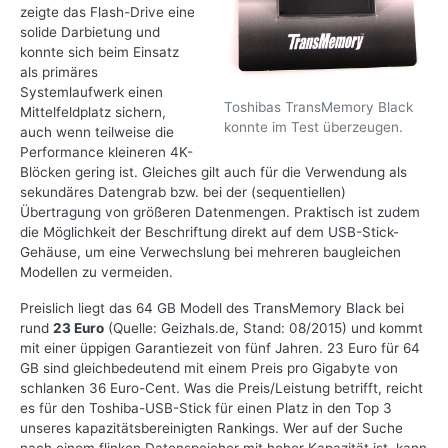
zeigte das Flash-Drive eine
solide Darbietung und
konnte sich beim Einsatz
als primäres
Systemlaufwerk einen
Toshibas TransMemory Black
Mittelfeldplatz sichern,
konnte im Test überzeugen.
auch wenn teilweise die
Performance kleineren 4K-
Blöcken gering ist. Gleiches gilt auch für die Verwendung als
sekundäres Datengrab bzw. bei der (sequentiellen)
Übertragung von größeren Datenmengen. Praktisch ist zudem
die Möglichkeit der Beschriftung direkt auf dem USB-Stick-
Gehäuse, um eine Verwechslung bei mehreren baugleichen
Modellen zu vermeiden.
Preislich liegt das 64 GB Modell des TransMemory Black bei
rund
23 Euro
(Quelle: Geizhals.de, Stand: 08/2015) und kommt
mit einer üppigen Garantiezeit von fünf Jahren. 23 Euro für 64
GB sind gleichbedeutend mit einem Preis pro Gigabyte von
schlanken 36 Euro-Cent. Was die Preis/Leistung betrifft, reicht
es für den Toshiba-USB-Stick für einen Platz in den Top 3
unseres kapazitätsbereinigten Rankings. Wer auf der Suche