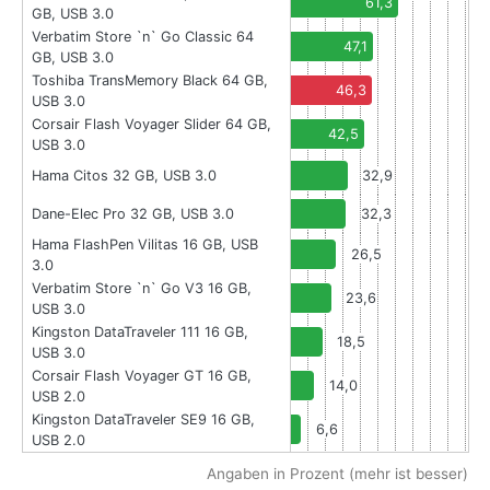
61,3
GB, USB 3.0
Verbatim Store `n` Go Classic 64
47,1
GB, USB 3.0
Toshiba TransMemory Black 64 GB,
46,3
USB 3.0
Corsair Flash Voyager Slider 64 GB,
42,5
USB 3.0
Hama Citos 32 GB, USB 3.0
32,9
Dane-Elec Pro 32 GB, USB 3.0
32,3
Hama FlashPen Vilitas 16 GB, USB
26,5
3.0
Verbatim Store `n` Go V3 16 GB,
23,6
USB 3.0
Kingston DataTraveler 111 16 GB,
18,5
USB 3.0
Corsair Flash Voyager GT 16 GB,
14,0
USB 2.0
Kingston DataTraveler SE9 16 GB,
6,6
USB 2.0
Angaben in Prozent (mehr ist besser)