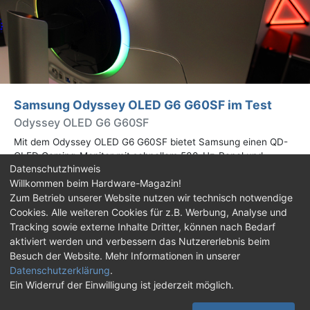
Samsung Odyssey OLED G6 G60SF im Test
Odyssey OLED G6 G60SF
Mit dem Odyssey OLED G6 G60SF bietet Samsung einen QD-
OLED Gaming-Monitor mit schnellem 500-Hz-Panel und
Datenschutzhinweis
WQHD-Auflösung an. Wir haben den 27 Zoll großen Monitor auf
Willkommen beim Hardware-Magazin!
Herz und Nieren geprüft.
Zum Betrieb unserer Website nutzen wir technisch notwendige
Cookies. Alle weiteren Cookies für z.B. Werbung, Analyse und
Impressum
|
Kontakt
|
Jobs
|
Datenschutz
|
Tracking sowie externe Inhalte Dritter, können nach Bedarf
Consent‑Einstellungen
|
Haftungsausschluss
aktiviert werden und verbessern das Nutzererlebnis beim
Besuch der Website. Mehr Informationen in unserer
Feed
Facebook
YouTube
TikTok
Datenschutzerklärung
.
Ein Widerruf der Einwilligung ist jederzeit möglich.
Twitch
Discord