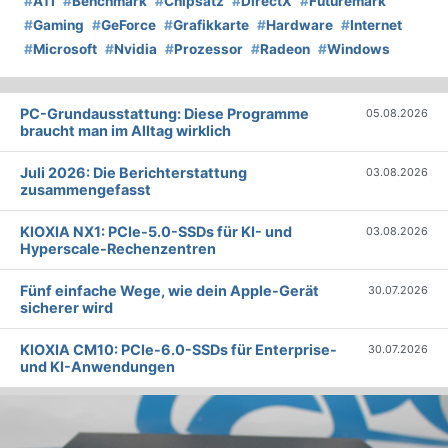
#
ATI
#
Benchmark
#
Chipsatz
#
DirectX
#
Futuremark
#
Gaming
#
GeForce
#
Grafikkarte
#
Hardware
#
Internet
#
Microsoft
#
Nvidia
#
Prozessor
#
Radeon
#
Windows
PC-Grundausstattung: Diese Programme
05.08.2026
braucht man im Alltag wirklich
Juli 2026: Die Bericht­erstattung
03.08.2026
zusammengefasst
KIOXIA NX1: PCIe-5.0-SSDs für KI- und
03.08.2026
Hyperscale-Rechenzentren
Fünf einfache Wege, wie dein Apple-Gerät
30.07.2026
sicherer wird
KIOXIA CM10: PCIe-6.0-SSDs für Enterprise-
30.07.2026
und KI-Anwendungen