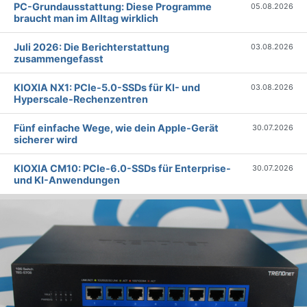
PC-Grundausstattung: Diese Programme
05.08.2026
braucht man im Alltag wirklich
Juli 2026: Die Bericht­erstattung
03.08.2026
zusammengefasst
KIOXIA NX1: PCIe-5.0-SSDs für KI- und
03.08.2026
Hyperscale-Rechenzentren
Fünf einfache Wege, wie dein Apple-Gerät
30.07.2026
sicherer wird
KIOXIA CM10: PCIe-6.0-SSDs für Enterprise-
30.07.2026
und KI-Anwendungen