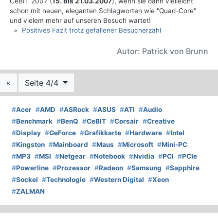
CeBIT 2007 (
15. bis 21.03.2007
), wenn sie dann vielleicht
schon mit neuen, eleganten Schlagworten wie "Quad-Core"
und vielem mehr auf unseren Besuch wartet!
Positives Fazit trotz gefallener Besucherzahl
Autor: Patrick von Brunn
«
Seite 4/4
#
Acer
#
AMD
#
ASRock
#
ASUS
#
ATI
#
Audio
#
Benchmark
#
BenQ
#
CeBIT
#
Corsair
#
Creative
#
Display
#
GeForce
#
Grafikkarte
#
Hardware
#
Intel
#
Kingston
#
Mainboard
#
Maus
#
Microsoft
#
Mini-PC
#
MP3
#
MSI
#
Netgear
#
Notebook
#
Nvidia
#
PCI
#
PCIe
#
Powerline
#
Prozessor
#
Radeon
#
Samsung
#
Sapphire
#
Sockel
#
Technologie
#
Western Digital
#
Xeon
#
ZALMAN