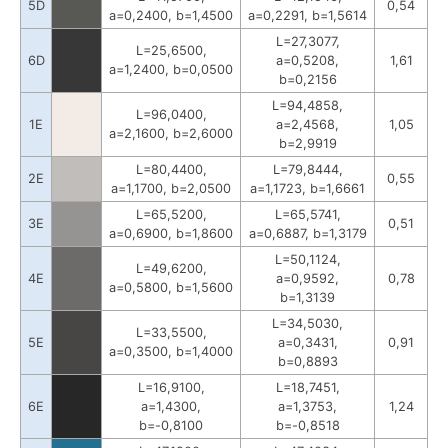
5D
0,54
a=0,2400, b=1,4500
a=0,2291, b=1,5614
L=27,3077,
L=25,6500,
6D
a=0,5208,
1,61
a=1,2400, b=0,0500
b=0,2156
L=94,4858,
L=96,0400,
1E
a=2,4568,
1,05
a=2,1600, b=2,6000
b=2,9919
L=80,4400,
L=79,8444,
2E
0,55
a=1,1700, b=2,0500
a=1,1723, b=1,6661
L=65,5200,
L=65,5741,
3E
0,51
a=0,6900, b=1,8600
a=0,6887, b=1,3179
L=50,1124,
L=49,6200,
4E
a=0,9592,
0,78
a=0,5800, b=1,5600
b=1,3139
L=34,5030,
L=33,5500,
5E
a=0,3431,
0,91
a=0,3500, b=1,4000
b=0,8893
L=16,9100,
L=18,7451,
6E
a=1,4300,
a=1,3753,
1,24
b=-0,8100
b=-0,8518