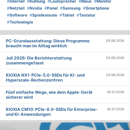
#
Internet
#
Kühlung
#
Lautsprecher
#
Maus
#
Monitor
#
Netzteil
#
Nvidia
#
Panel
#
Samsung
#
Smartphone
#
Software
#
Spielkonsole
#
Tablet
#
Tastatur
#
Technologie
PC-Grundausstattung: Diese Programme
05.08.2026
braucht man im Alltag wirklich
Juli 2026: Die Bericht­erstattung
03.08.2026
zusammengefasst
KIOXIA NX1: PCIe-5.0-SSDs für KI- und
03.08.2026
Hyperscale-Rechenzentren
Fünf einfache Wege, wie dein Apple-Gerät
30.07.2026
sicherer wird
KIOXIA CM10: PCIe-6.0-SSDs für Enterprise-
30.07.2026
und KI-Anwendungen