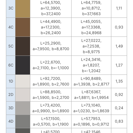
L=64,5700,
L=64,7759,
3C
a=12,3900,
a=10,8712,
1,11
b=37,2400
b=37,1663
L=44,4900,
L=45,0055,
4C
a=17,2300,
a=17,3368,
0,93
b=26,2400
b=24,8968
L=27,0222,
L=25,2900,
5C
a=7,2538,
1,49
a=7,9500, b=8,8700
b=8,9775
L=24,3416,
L=22,6700,
6C
a=1,8207,
1,27
a=2,1100, b=-1,1000
b=-1,2042
L=92,7200,
L=90,8489,
1D
1,35
a=1,8900, b=2,7600
a=1,3938, b=2,8717
L=88,8500,
L=87,6367,
2D
0,92
a=1,5900, b=2,2700
a=1,8811, b=1,9954
L=73,4200,
L=73,1040,
3D
0,24
a=0,9900, b=1,8900
a=1,0230, b=1,8639
L=57,1500,
L=57,7953,
4D
0,83
a=0,5700, b=1,1900
a=0,1896, b=0,9712
L=41,5700,
L=42,1546,