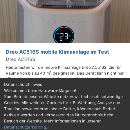
Dreo AC516S mobile Klimaanlage im Test
Dreo AC516S
Heute testen wir die mobile Klimaanlage Dreo AC516S, die für
Räume von bis zu 40 m² geeignet ist. Das Gerät kann nicht nur
kühlen, sondern beispielsweise auch die Luft entfeuchten.
Datenschutzhinweis
Mehr dazu im Test.
Willkommen beim Hardware-Magazin!
Zum Betrieb unserer Website nutzen wir technisch notwendige
Impressum
|
Kontakt
|
Jobs
|
Datenschutz
|
Cookies. Alle weiteren Cookies für z.B. Werbung, Analyse und
Consent‑Einstellungen
|
Haftungsausschluss
Tracking sowie externe Inhalte Dritter, können nach Bedarf
aktiviert werden und verbessern das Nutzererlebnis beim
Feed
Facebook
YouTube
TikTok
Besuch der Website. Mehr Informationen in unserer
Datenschutzerklärung
.
Twitch
Discord