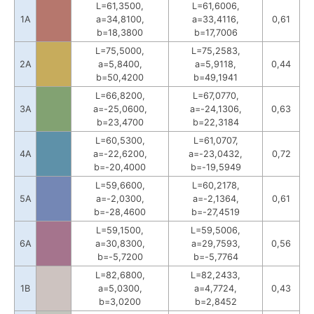
L=61,3500,
L=61,6006,
1A
a=34,8100,
a=33,4116,
0,61
b=18,3800
b=17,7006
L=75,5000,
L=75,2583,
2A
a=5,8400,
a=5,9118,
0,44
b=50,4200
b=49,1941
L=66,8200,
L=67,0770,
3A
a=-25,0600,
a=-24,1306,
0,63
b=23,4700
b=22,3184
L=60,5300,
L=61,0707,
4A
a=-22,6200,
a=-23,0432,
0,72
b=-20,4000
b=-19,5949
L=59,6600,
L=60,2178,
5A
a=-2,0300,
a=-2,1364,
0,61
b=-28,4600
b=-27,4519
L=59,1500,
L=59,5006,
6A
a=30,8300,
a=29,7593,
0,56
b=-5,7200
b=-5,7764
L=82,6800,
L=82,2433,
1B
a=5,0300,
a=4,7724,
0,43
b=3,0200
b=2,8452