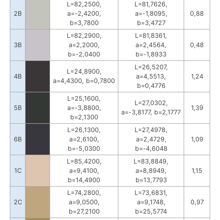
L=82,2500,
L=81,7626,
2B
a=-2,4200,
a=-1,8095,
0,88
b=3,7800
b=3,4727
L=82,2900,
L=81,8361,
3B
a=2,2000,
a=2,4564,
0,48
b=-2,0400
b=-1,8933
L=26,5207,
L=24,8900,
4B
a=4,5513,
1,24
a=4,4300, b=0,7800
b=0,4776
L=25,1600,
L=27,0302,
5B
a=-3,8800,
1,39
a=-3,8177, b=2,1777
b=2,1300
L=26,1300,
L=27,4978,
6B
a=2,6100,
a=2,4729,
1,09
b=-5,0300
b=-4,6048
L=85,4200,
L=83,8849,
1C
a=9,4100,
a=8,8949,
1,15
b=14,4900
b=13,7793
L=74,2800,
L=73,6831,
2C
a=9,0500,
a=9,1748,
0,97
b=27,2100
b=25,5774