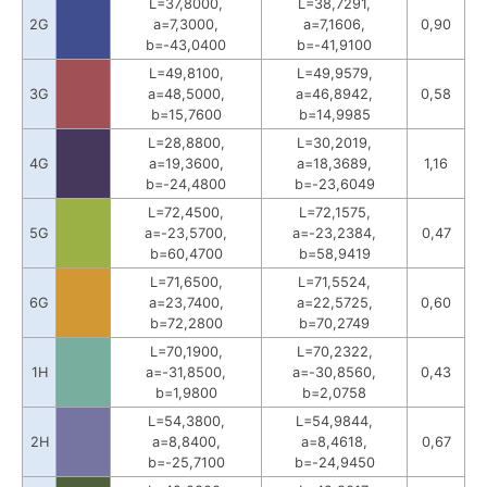
L=37,8000,
L=38,7291,
2G
a=7,3000,
a=7,1606,
0,90
b=-43,0400
b=-41,9100
L=49,8100,
L=49,9579,
3G
a=48,5000,
a=46,8942,
0,58
b=15,7600
b=14,9985
L=28,8800,
L=30,2019,
4G
a=19,3600,
a=18,3689,
1,16
b=-24,4800
b=-23,6049
L=72,4500,
L=72,1575,
5G
a=-23,5700,
a=-23,2384,
0,47
b=60,4700
b=58,9419
L=71,6500,
L=71,5524,
6G
a=23,7400,
a=22,5725,
0,60
b=72,2800
b=70,2749
L=70,1900,
L=70,2322,
1H
a=-31,8500,
a=-30,8560,
0,43
b=1,9800
b=2,0758
L=54,3800,
L=54,9844,
2H
a=8,8400,
a=8,4618,
0,67
b=-25,7100
b=-24,9450