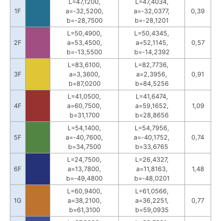
L=47,1200,
L=47,4034,
1F
a=-32,5200,
a=-32,0377,
0,39
b=-28,7500
b=-28,1201
L=50,4900,
L=50,4345,
2F
a=53,4500,
a=52,1145,
0,57
b=-13,5500
b=-14,2392
L=83,6100,
L=82,7736,
3F
a=3,3600,
a=2,3956,
0,91
b=87,0200
b=84,5256
L=41,0500,
L=41,6474,
4F
a=60,7500,
a=59,1652,
1,09
b=31,1700
b=28,8656
L=54,1400,
L=54,7956,
5F
a=-40,7600,
a=-40,1752,
0,74
b=34,7500
b=33,6765
L=24,7500,
L=26,4327,
6F
a=13,7800,
a=11,8163,
1,48
b=-49,4800
b=-48,0201
L=60,9400,
L=61,0566,
1G
a=38,2100,
a=36,2251,
0,77
b=61,3100
b=59,0935