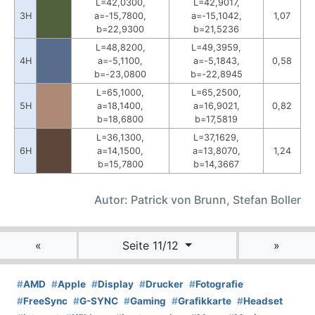
L=42,0300,
L=42,9017,
3H
a=-15,7800,
a=-15,1042,
1,07
b=22,9300
b=21,5236
L=48,8200,
L=49,3959,
4H
a=-5,1100,
a=-5,1843,
0,58
b=-23,0800
b=-22,8945
L=65,1000,
L=65,2500,
5H
a=18,1400,
a=16,9021,
0,82
b=18,6800
b=17,5819
L=36,1300,
L=37,1629,
6H
a=14,1500,
a=13,8070,
1,24
b=15,7800
b=14,3667
Autor: Patrick von Brunn, Stefan Boller
«
Seite 11/12
»
#
AMD
#
Apple
#
Display
#
Drucker
#
Fotografie
#
FreeSync
#
G-SYNC
#
Gaming
#
Grafikkarte
#
Headset