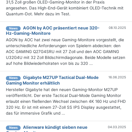
31,5 Zoll großen OLED-Gaming-Monitor in der Praxis
angesehen. Das High-End-Gerät kombiniert OLED-Technik mit
Quantum-Dot. Mehr dazu im Test.
AGON by AOC präsentiert neue 320-
08.10.2025
News
Hz-Gaming-Monitore
AGON by AOC hat zwei neue Gaming-Monitore vorgestellt, die
unterschiedliche Anforderungen von Spielern abdecken: den
AOC GAMING Q27G4SRU mit 27 Zoll und den AOC GAMING
U32G4U mit 32 Zoll Bildschirmdiagonale. Beide Modelle setzen
auf hohe Bildwiederholraten von bis zu 320 ...
Gigabyte M27UP Tactical Dual-Mode
16.06.2025
News
Gaming Monitor erhältlich
Hersteller Gigabyte hat den neuen Gaming-Monitor M27UP
veröffentlicht. Der erste Tactical Dual-Mode Gaming Monitor
erlaubt einen fließenden Wechsel zwischen 4K 160 Hz und FHD
320 Hz. Er ist mit einem 27-Zoll SS IPS Display ausgestattet,
das für immersive Grafik und ...
Alienware kündigt sieben neue
04.03.2025
News