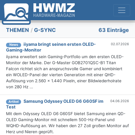
THEMEN
/
G-SYNC
63 Einträge
iiyama bringt seinen ersten OLED-
02.07.2026
News
Gaming-Monitor
iiyama erweitert sein Gaming-Portfolio um den ersten OLED-
Monitor der Marke. Der G-Master GOB2701QSC-B1 Titan
Falcon richtet sich an anspruchsvolle Gamer und kombiniert
ein WOLED-Panel der vierten Generation mit einer QHD-
Auflösung von 2.560 × 1.440 Pixeln, einer Bildwiederholrate
von 280 Hz ...
Samsung Odyssey OLED G6 G60SF im
04.06.2026
Artikel
Test
Mit dem Odyssey OLED G6 G60SF bietet Samsung einen QD-
OLED Gaming-Monitor mit schnellem 500-Hz-Panel und
WQHD-Auflösung an. Wir haben den 27 Zoll großen Monitor auf
Herz und Nieren geprüft.