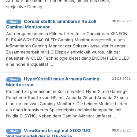
Attribute dein Monitor haben muss, um dir das beste,
subjektive Gaming ...
Corsair stellt krümmbaren 45 Zoll
30.08.2022
News
Gaming-Monitor vor
Auf der gamescom in Köln hat Hersteller Corsair den XENEON
FLEX 45WQHD240 OLED-Gaming-Monitor vorgestellt, einen
krümmbaren Gaming-Monitor der Spitzenklasse, der in enger
Zusammenarbeit mit LG Display entwickelt wurde. Mit der
neuesten W-OLED-Technologie bietet der XENEON FLEX OLED
eine hohe Bildqualität ...
HyperX stellt neue Armada Gaming-
24.08.2022
News
Monitore vor
Passend zu gamescom in Köln erweitert HyperX, die Gaming-
Peripherie-Sparte von HP, mit Armada 25 und Armada 27 sein
Line-up um zwei Gaming-Monitore. Die beiden Modelle bieten
ein noch intensiveres Spielerlebnis und sind kompatibel mit
Nvidia G-SYNC. Neben dem Gaming-Monitor umfasst ...
ViewSonic bringt mit XG321UG
09.05.2022
News
Spitzenmodell der ELITE-Serie