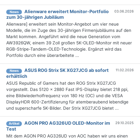
Alienware erweitert Monitor-Portfolio
03.06.2026
News
zum 30-jährigen Jubiläum
Alienware] erweitert sein Monitor-Angebot um vier neue
Modelle, die im Zuge des 30-jährigen Firmenjubiläums auf den
Markt kommen. Angeführt wird die neue Generation vom
AW3926QW, einem 39 Zoll großen 5K-OLED-Monitor mit neuer
RGB-Stripe-Tandem-OLED-Technologie. Ergänzt wird das
Portfolio durch eine überarbeitete ...
ASUS ROG Strix 5K XG27JCG ab sofort
11.02.2026
News
erhältlich
ASUS Republic of Gamers hat den ROG Strix XG27JCG
vorgestellt. Das 5120 x 2880 Fast IPS-Display bietet 218 ppi,
eine Bildwiederholfrequenz von 180 Hz (OC) und die VESA
DisplayHDR 600-Zertifizierung für atemberaubend lebendige
und superscharfe 5K-Bilder. Der Strix XG27JCG bietet ...
AGON PRO AG326UD OLED-Monitor im
29.10.2025
Artikel
Test
Mit dem AGON PRO AG326UD von AOC haben wir uns einen