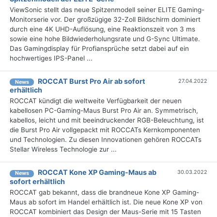
ViewSonic stellt das neue Spitzenmodell seiner ELITE Gaming-
Monitorserie vor. Der großzügige 32-Zoll Bildschirm dominiert
durch eine 4K UHD-Auflösung, eine Reaktionszeit von 3 ms
sowie eine hohe Bildwiederholungsrate und G-Sync Ultimate.
Das Gamingdisplay für Profiansprüche setzt dabei auf ein
hochwertiges IPS-Panel ...
ROCCAT Burst Pro Air ab sofort
27.04.2022
News
erhältlich
ROCCAT kündigt die weltweite Verfügbarkeit der neuen
kabellosen PC-Gaming-Maus Burst Pro Air an. Symmetrisch,
kabellos, leicht und mit beeindruckender RGB-Beleuchtung, ist
die Burst Pro Air vollgepackt mit ROCCATs Kernkomponenten
und Technologien. Zu diesen Innovationen gehören ROCCATs
Stellar Wireless Technologie zur ...
ROCCAT Kone XP Gaming-Maus ab
30.03.2022
News
sofort erhältlich
ROCCAT gab bekannt, dass die brandneue Kone XP Gaming-
Maus ab sofort im Handel erhältlich ist. Die neue Kone XP von
ROCCAT kombiniert das Design der Maus-Serie mit 15 Tasten