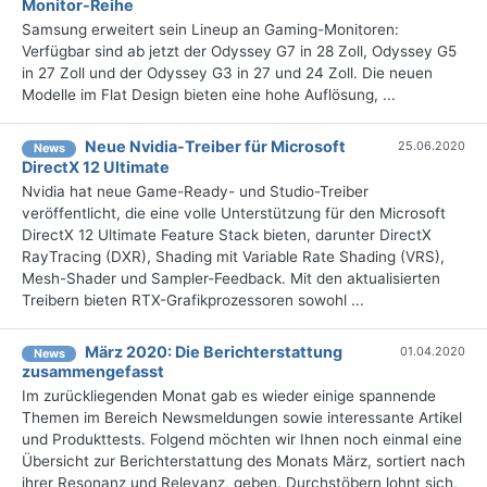
Monitor-Reihe
Samsung erweitert sein Lineup an Gaming-Monitoren:
Verfügbar sind ab jetzt der Odyssey G7 in 28 Zoll, Odyssey G5
in 27 Zoll und der Odyssey G3 in 27 und 24 Zoll. Die neuen
Modelle im Flat Design bieten eine hohe Auflösung, ...
Neue Nvidia-Treiber für Microsoft
25.06.2020
News
DirectX 12 Ultimate
Nvidia hat neue Game-Ready- und Studio-Treiber
veröffentlicht, die eine volle Unterstützung für den Microsoft
DirectX 12 Ultimate Feature Stack bieten, darunter DirectX
RayTracing (DXR), Shading mit Variable Rate Shading (VRS),
Mesh-Shader und Sampler-Feedback. Mit den aktualisierten
Treibern bieten RTX-Grafikprozessoren sowohl ...
März 2020: Die Berichterstattung
01.04.2020
News
zusammengefasst
Im zurückliegenden Monat gab es wieder einige spannende
Themen im Bereich Newsmeldungen sowie interessante Artikel
und Produkttests. Folgend möchten wir Ihnen noch einmal eine
Übersicht zur Berichterstattung des Monats März, sortiert nach
ihrer Resonanz und Relevanz, geben. Durchstöbern lohnt sich,