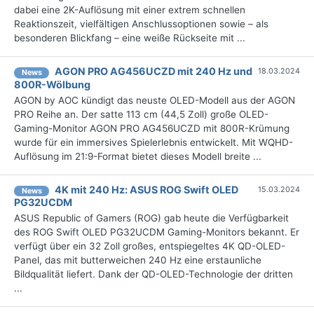
dabei eine 2K-Auflösung mit einer extrem schnellen
Reaktionszeit, vielfältigen Anschlussoptionen sowie – als
besonderen Blickfang – eine weiße Rückseite mit ...
AGON PRO AG456UCZD mit 240 Hz und
18.03.2024
News
800R-Wölbung
AGON by AOC kündigt das neuste OLED-Modell aus der AGON
PRO Reihe an. Der satte 113 cm (44,5 Zoll) große OLED-
Gaming-Monitor AGON PRO AG456UCZD mit 800R-Krümung
wurde für ein immersives Spielerlebnis entwickelt. Mit WQHD-
Auflösung im 21:9-Format bietet dieses Modell breite ...
4K mit 240 Hz: ASUS ROG Swift OLED
15.03.2024
News
PG32UCDM
ASUS Republic of Gamers (ROG) gab heute die Verfügbarkeit
des ROG Swift OLED PG32UCDM Gaming-Monitors bekannt. Er
verfügt über ein 32 Zoll großes, entspiegeltes 4K QD-OLED-
Panel, das mit butterweichen 240 Hz eine erstaunliche
Bildqualität liefert. Dank der QD-OLED-Technologie der dritten
...