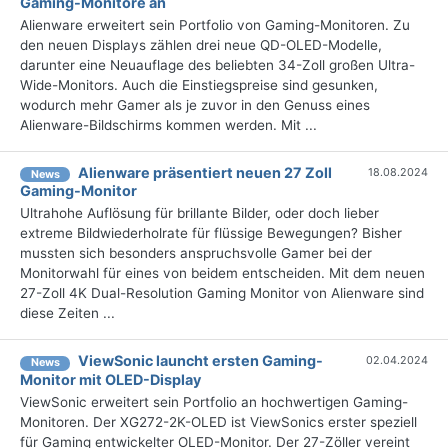
Gaming-Monitore an
Alienware erweitert sein Portfolio von Gaming-Monitoren. Zu
den neuen Displays zählen drei neue QD-OLED-Modelle,
darunter eine Neuauflage des beliebten 34-Zoll großen Ultra-
Wide-Monitors. Auch die Einstiegspreise sind gesunken,
wodurch mehr Gamer als je zuvor in den Genuss eines
Alienware-Bildschirms kommen werden. Mit ...
Alienware präsentiert neuen 27 Zoll
18.08.2024
News
Gaming-Monitor
Ultrahohe Auflösung für brillante Bilder, oder doch lieber
extreme Bildwiederholrate für flüssige Bewegungen? Bisher
mussten sich besonders anspruchsvolle Gamer bei der
Monitorwahl für eines von beidem entscheiden. Mit dem neuen
27-Zoll 4K Dual-Resolution Gaming Monitor von Alienware sind
diese Zeiten ...
ViewSonic launcht ersten Gaming-
02.04.2024
News
Monitor mit OLED-Display
ViewSonic erweitert sein Portfolio an hochwertigen Gaming-
Monitoren. Der XG272-2K-OLED ist ViewSonics erster speziell
für Gaming entwickelter OLED-Monitor. Der 27-Zöller vereint