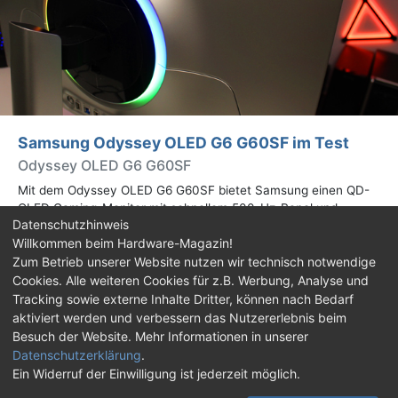
Samsung Odyssey OLED G6 G60SF im Test
Odyssey OLED G6 G60SF
Mit dem Odyssey OLED G6 G60SF bietet Samsung einen QD-
OLED Gaming-Monitor mit schnellem 500-Hz-Panel und
Datenschutzhinweis
WQHD-Auflösung an. Wir haben den 27 Zoll großen Monitor auf
Willkommen beim Hardware-Magazin!
Herz und Nieren geprüft.
Zum Betrieb unserer Website nutzen wir technisch notwendige
Cookies. Alle weiteren Cookies für z.B. Werbung, Analyse und
Impressum
|
Kontakt
|
Jobs
|
Datenschutz
|
Tracking sowie externe Inhalte Dritter, können nach Bedarf
Consent‑Einstellungen
|
Haftungsausschluss
aktiviert werden und verbessern das Nutzererlebnis beim
Besuch der Website. Mehr Informationen in unserer
Feed
Facebook
YouTube
TikTok
Datenschutzerklärung
.
Ein Widerruf der Einwilligung ist jederzeit möglich.
Twitch
Discord