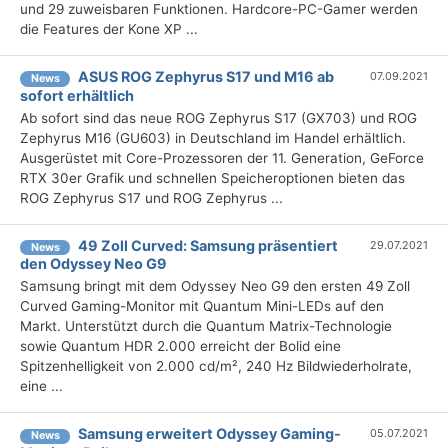
und 29 zuweisbaren Funktionen. Hardcore-PC-Gamer werden
die Features der Kone XP ...
ASUS ROG Zephyrus S17 und M16 ab
07.09.2021
News
sofort erhältlich
Ab sofort sind das neue ROG Zephyrus S17 (GX703) und ROG
Zephyrus M16 (GU603) in Deutschland im Handel erhältlich.
Ausgerüstet mit Core-Prozessoren der 11. Generation, GeForce
RTX 30er Grafik und schnellen Speicheroptionen bieten das
ROG Zephyrus S17 und ROG Zephyrus ...
49 Zoll Curved: Samsung präsentiert
29.07.2021
News
den Odyssey Neo G9
Samsung bringt mit dem Odyssey Neo G9 den ersten 49 Zoll
Curved Gaming-Monitor mit Quantum Mini-LEDs auf den
Markt. Unterstützt durch die Quantum Matrix-Technologie
sowie Quantum HDR 2.000 erreicht der Bolid eine
Spitzenhelligkeit von 2.000 cd/m², 240 Hz Bildwiederholrate,
eine ...
Samsung erweitert Odyssey Gaming-
05.07.2021
News