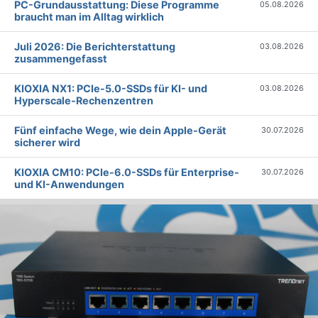
PC-Grundausstattung: Diese Programme
05.08.2026
braucht man im Alltag wirklich
Juli 2026: Die Bericht­erstattung
03.08.2026
zusammengefasst
KIOXIA NX1: PCIe-5.0-SSDs für KI- und
03.08.2026
Hyperscale-Rechenzentren
Fünf einfache Wege, wie dein Apple-Gerät
30.07.2026
sicherer wird
KIOXIA CM10: PCIe-6.0-SSDs für Enterprise-
30.07.2026
und KI-Anwendungen