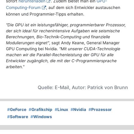
sofort
herunterladen
. Zudem bietet man ein
GPU-
Computing-Forum
, auf dem sich Entwickler austauschen
können und Programmier-Tipps erhalten.
"Die GPU ist ein leistungsfähiger, programmierbarer Prozessor,
der sich ideal für rechenintensive Aufgaben wie seismische
Berechnungen, Bio-Technik-Computing und finanzielle
Modulierungen eignet"
, sagt Andy Keane, General Manager
GPU Computing bei Nvidia.
"Mit unserer CUDA-Technologie
machen wir die Parallel-Rechenleistung der GPU für alle
Entwickler zugänglich, die mit der C-Programmiersprache
arbeiten."
Quelle: E-Mail, Autor: Patrick von Brunn
#
GeForce
#
Grafikchip
#
Linux
#
Nvidia
#
Prozessor
#
Software
#
Windows