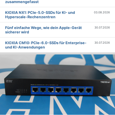
zusammengefasst
KIOXIA NX1: PCIe-5.0-SSDs für KI- und
03.08.2026
Hyperscale-Rechenzentren
Fünf einfache Wege, wie dein Apple-Gerät
30.07.2026
sicherer wird
KIOXIA CM10: PCIe-6.0-SSDs für Enterprise-
30.07.2026
und KI-Anwendungen