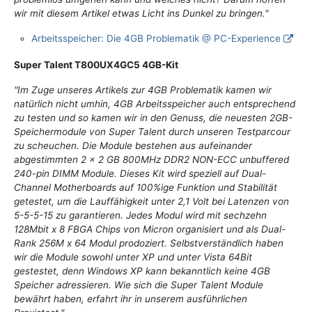
wir mit diesem Artikel etwas Licht ins Dunkel zu bringen."
Arbeitsspeicher: Die 4GB Problematik @ PC-Experience
Super Talent T800UX4GC5 4GB-Kit
"Im Zuge unseres Artikels zur 4GB Problematik kamen wir
natürlich nicht umhin, 4GB Arbeitsspeicher auch entsprechend
zu testen und so kamen wir in den Genuss, die neuesten 2GB-
Speichermodule von Super Talent durch unseren Testparcour
zu scheuchen. Die Module bestehen aus aufeinander
abgestimmten 2 x 2 GB 800MHz DDR2 NON-ECC unbuffered
240-pin DIMM Module. Dieses Kit wird speziell auf Dual-
Channel Motherboards auf 100%ige Funktion und Stabilität
getestet, um die Lauffähigkeit unter 2,1 Volt bei Latenzen von
5-5-5-15 zu garantieren. Jedes Modul wird mit sechzehn
128Mbit x 8 FBGA Chips von Micron organisiert und als Dual-
Rank 256M x 64 Modul prodoziert. Selbstverständlich haben
wir die Module sowohl unter XP und unter Vista 64Bit
gestestet, denn Windows XP kann bekanntlich keine 4GB
Speicher adressieren. Wie sich die Super Talent Module
bewährt haben, erfahrt ihr in unserem ausführlichen