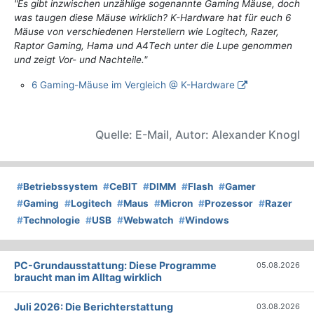
"Es gibt inzwischen unzählige sogenannte Gaming Mäuse, doch
was taugen diese Mäuse wirklich? K-Hardware hat für euch 6
Mäuse von verschiedenen Herstellern wie Logitech, Razer,
Raptor Gaming, Hama und A4Tech unter die Lupe genommen
und zeigt Vor- und Nachteile."
6 Gaming-Mäuse im Vergleich @ K-Hardware
Quelle: E-Mail, Autor: Alexander Knogl
#
Betriebssystem
#
CeBIT
#
DIMM
#
Flash
#
Gamer
#
Gaming
#
Logitech
#
Maus
#
Micron
#
Prozessor
#
Razer
#
Technologie
#
USB
#
Webwatch
#
Windows
PC-Grundausstattung: Diese Programme
05.08.2026
braucht man im Alltag wirklich
Juli 2026: Die Bericht­erstattung
03.08.2026