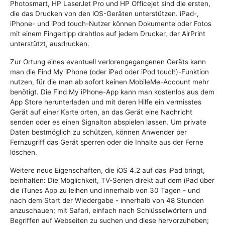
Photosmart, HP LaserJet Pro und HP Officejet sind die ersten,
die das Drucken von den iOS-Geräten unterstützen. iPad-,
iPhone- und iPod touch-Nutzer können Dokumente oder Fotos
mit einem Fingertipp drahtlos auf jedem Drucker, der AirPrint
unterstützt, ausdrucken.
Zur Ortung eines eventuell verlorengegangenen Geräts kann
man die Find My iPhone (oder iPad oder iPod touch)-Funktion
nutzen, für die man ab sofort keinen MobileMe-Account mehr
benötigt. Die Find My iPhone-App kann man kostenlos aus dem
App Store herunterladen und mit deren Hilfe ein vermisstes
Gerät auf einer Karte orten, an das Gerät eine Nachricht
senden oder es einen Signalton abspielen lassen. Um private
Daten bestmöglich zu schützen, können Anwender per
Fernzugriff das Gerät sperren oder die Inhalte aus der Ferne
löschen.
Weitere neue Eigenschaften, die iOS 4.2 auf das iPad bringt,
beinhalten: Die Möglichkeit, TV-Serien direkt auf dem iPad über
die iTunes App zu leihen und innerhalb von 30 Tagen - und
nach dem Start der Wiedergabe - innerhalb von 48 Stunden
anzuschauen; mit Safari, einfach nach Schlüsselwörtern und
Begriffen auf Webseiten zu suchen und diese hervorzuheben;