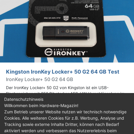
Kingston IronKey Locker+ 50 G2 64 GB Test
IronKey Locker+ 50 G2 64 GB
Der IronKey Locker+ 50 G2 von Kingston ist ein USB-
Flashspeicher mit 256 Bit starker AES-HW-Verschlüsselung im
Datenschutzhinweis
XTS-Modus. Wir haben das 64-GB-Modell im Praxistest
Willkommen beim Hardware-Magazin!
genauer begutachtet.
Zum Betrieb unserer Website nutzen wir technisch notwendige
Cookies. Alle weiteren Cookies für z.B. Werbung, Analyse und
Impressum
|
Kontakt
|
Jobs
|
Datenschutz
|
Tracking sowie externe Inhalte Dritter, können nach Bedarf
Consent‑Einstellungen
|
Haftungsausschluss
aktiviert werden und verbessern das Nutzererlebnis beim