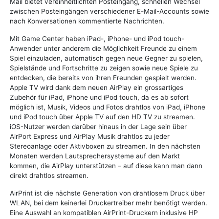
Mail bietet vereinheitlichten Posteingang, schnellen Wechsel
zwischen Posteingängen verschiedener E-Mail-Accounts sowie
nach Konversationen kommentierte Nachrichten.
Mit Game Center haben iPad-, iPhone- und iPod touch-
Anwender unter anderem die Möglichkeit Freunde zu einem
Spiel einzuladen, automatisch gegen neue Gegner zu spielen,
Spielstände und Fortschritte zu zeigen sowie neue Spiele zu
entdecken, die bereits von ihren Freunden gespielt werden.
Apple TV wird dank dem neuen AirPlay ein grossartiges
Zubehör für iPad, iPhone und iPod touch, da es ab sofort
möglich ist, Musik, Videos und Fotos drahtlos von iPad, iPhone
und iPod touch über Apple TV auf den HD TV zu streamen.
iOS-Nutzer werden darüber hinaus in der Lage sein über
AirPort Express und AirPlay Musik drahtlos zu jeder
Stereoanlage oder Aktivboxen zu streamen. In den nächsten
Monaten werden Lautsprechersysteme auf den Markt
kommen, die AirPlay unterstützen – auf diese kann man dann
direkt drahtlos streamen.
AirPrint ist die nächste Generation von drahtlosem Druck über
WLAN, bei dem keinerlei Druckertreiber mehr benötigt werden.
Eine Auswahl an kompatiblen AirPrint-Druckern inklusive HP