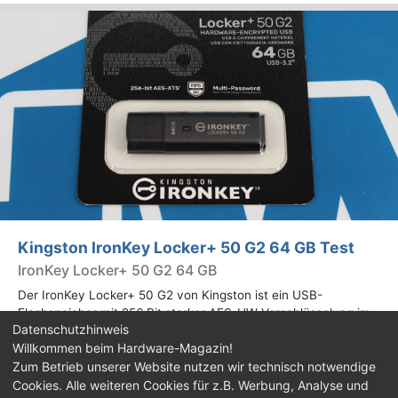
Kingston IronKey Locker+ 50 G2 64 GB Test
IronKey Locker+ 50 G2 64 GB
Der IronKey Locker+ 50 G2 von Kingston ist ein USB-
Flashspeicher mit 256 Bit starker AES-HW-Verschlüsselung im
Datenschutzhinweis
XTS-Modus. Wir haben das 64-GB-Modell im Praxistest
Willkommen beim Hardware-Magazin!
genauer begutachtet.
Zum Betrieb unserer Website nutzen wir technisch notwendige
Cookies. Alle weiteren Cookies für z.B. Werbung, Analyse und