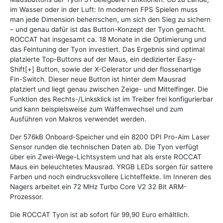
im Wasser oder in der Luft: In modernen FPS Spielen muss
man jede Dimension beherrschen, um sich den Sieg zu sichern
– und genau dafür ist das Button-Konzept der Tyon gemacht.
ROCCAT hat insgesamt ca. 18 Monate in die Optimierung und
das Feintuning der Tyon investiert. Das Ergebnis sind optimal
platzierte Top-Buttons auf der Maus, ein dedizierter Easy-
Shift[+] Button, sowie der X-Celerator und der flossenartige
Fin-Switch. Dieser neue Button ist hinter dem Mausrad
platziert und liegt genau zwischen Zeige- und Mittelfinger. Die
Funktion des Rechts-/Linksklick ist im Treiber frei konfigurierbar
und kann beispielsweise zum Waffenwechsel und zum
Ausführen von Makros verwendet werden.
Der 576kB Onboard-Speicher und ein 8200 DPI Pro-Aim Laser
Sensor runden die technischen Daten ab. Die Tyon verfügt
über ein Zwei-Wege-Lichtsystem und hat als erste ROCCAT
Maus ein beleuchtetes Mausrad. YRGB LEDs sorgen für sattere
Farben und noch eindrucksvollere Lichteffekte. Im Inneren des
Nagers arbeitet ein 72 MHz Turbo Core V2 32 Bit ARM-
Prozessor.
Die ROCCAT Tyon ist ab sofort für 99,90 Euro erhältlich.