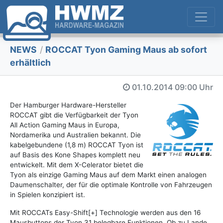
NEWS
/
ROCCAT Tyon Gaming Maus ab sofort
erhältlich
01.10.2014
09:00 Uhr
Der Hamburger Hardware-Hersteller
ROCCAT gibt die Verfügbarkeit der Tyon
All Action Gaming Maus in Europa,
Nordamerika und Australien bekannt. Die
kabelgebundene (1,8 m) ROCCAT Tyon ist
auf Basis des Kone Shapes komplett neu
entwickelt. Mit dem X-Celerator bietet die
Tyon als einzige Gaming Maus auf dem Markt einen analogen
Daumenschalter, der für die optimale Kontrolle von Fahrzeugen
in Spielen konzipiert ist.
Mit ROCCATs Easy-Shift[+] Technologie werden aus den 16
Mausbuttons der Tyon 31 belegbare Funktionen. Ob zu Lande,