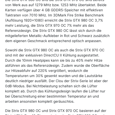
von Werk aus auf 1279 MHz bzw. 1253 MHz übertaktet. Beide
Karten verfügen über 4 GB GDDR5-Speicher mit effektiven
Taktraten von 7010 MHz. Im 3DMark Fire Strike Benchmark
(Auflösung 1920x1080) erreicht die Strix GTX 980 OC 3,7%
mehr Leistung, die Strix GTX 970 OC 7% mehr als das
Referenzdesign. Die Strix GTX 980 OC lässt sich durch die
mitgelieferten Metallic-Aufkleber in Rot und Schwarz zusätzlich
dem eigenen Geschmack entsprechend optisch anpassen.
Sowohl die Strix GTX 980 OC als auch die Strix GTX 970 OC
sind mit der exklusiven DirectCU II Kühlung ausgestattet.
Durch die 10mm Heatpipes kann sie bis zu 40% mehr Hitze
abführen als das Referenzdesign. Zudem wurde die Oberfläche
zur Hitzeabfuhr auf 220% vergrößert, wodurch die
Temperaturen um 30% gesenkt wurden und die Lautstärke
deutlich niedriger ausfällt. Der Clou der Strix-Serie ist aber der
0dB-Modus. Bei Nichtbelastung schalten sich die Lüfter
komplett ab. Durch das Kühlungsdesign laufen die Lüfter nur
bei Überschreitung einer bestimmten Temperatur an und
arbeiten ansonsten komplett geräuschlos.
Die Strix GTX 980 OC und Strix GTX 970 OC basieren auf der