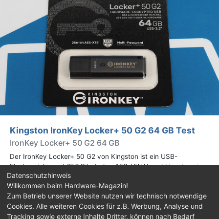
Kingston IronKey Locker+ 50 G2 64 GB Test
IronKey Locker+ 50 G2 64 GB
Der IronKey Locker+ 50 G2 von Kingston ist ein USB-
Flashspeicher mit 256 Bit starker AES-HW-Verschlüsselung im
Datenschutzhinweis
XTS-Modus. Wir haben das 64-GB-Modell im Praxistest
Willkommen beim Hardware-Magazin!
genauer begutachtet.
Zum Betrieb unserer Website nutzen wir technisch notwendige
Cookies. Alle weiteren Cookies für z.B. Werbung, Analyse und
Impressum
|
Kontakt
|
Jobs
|
Datenschutz
|
Tracking sowie externe Inhalte Dritter, können nach Bedarf