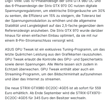
Digi+ VRM. Das 10-Phasendesign der Strix GTX 980 OC und
das 6-Phasendesign der Strix GTX 970 OC nutzen digitale
Spannungsregulatoren, um elektrische Störgeräusche um 30%
zu senken, die Effizienz um 15% zu steigern, die Toleranz bei
der Spannungsmodulation zu erhöhen und die allgemeine
Stabilität und Langlebigkeit auf das 2,5-fache gegenüber dem
Referenzdesign anzuheben. Die Strix GTX 970 wurde darüber
hinaus für einen einfachen Einbau optimiert, da sie mit nur
einem 8-Pin-Stromanschluss versorgt wird.
ASUS GPU Tweak ist ein exklusives Tuning-Programm, um das
letzte Quäntchen Leistung aus den Grafikkarten rauszuholen.
GPU Tweak erlaubt die Kontrolle des GPU- und Speichertakts
sowie deren Spannungen. Alle Werte lassen sich zudem in
Echtzeit überwachen. GPU Tweak enthält aber auch ein
Streaming-Programm, um den Bildschirminhalt aufzunehmen
und über das Internet zu streamen.
Die neue STRIX-GTX980-DC2OC-4GD5 ist ab sofort für 559
Euro erhältlich. Ab Ende September wird die STRIX-GTX970-
DC2OC-4GD5 für 345 Euro den Besitzer wechseln.