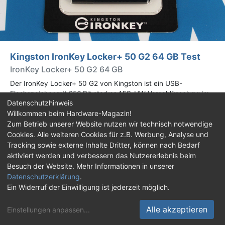
Kingston IronKey Locker+ 50 G2 64 GB Test
IronKey Locker+ 50 G2 64 GB
Der IronKey Locker+ 50 G2 von Kingston ist ein USB-
Flashspeicher mit 256 Bit starker AES-HW-Verschlüsselung im
Datenschutzhinweis
XTS-Modus. Wir haben das 64-GB-Modell im Praxistest
Willkommen beim Hardware-Magazin!
genauer begutachtet.
Zum Betrieb unserer Website nutzen wir technisch notwendige
Cookies. Alle weiteren Cookies für z.B. Werbung, Analyse und
Impressum
|
Kontakt
|
Jobs
|
Datenschutz
|
Tracking sowie externe Inhalte Dritter, können nach Bedarf
Consent‑Einstellungen
|
Haftungsausschluss
aktiviert werden und verbessern das Nutzererlebnis beim
Besuch der Website. Mehr Informationen in unserer
Feed
Facebook
YouTube
TikTok
Datenschutzerklärung
.
Ein Widerruf der Einwilligung ist jederzeit möglich.
Twitch
Discord
Alle akzeptieren
Einstellungen anpassen
...
© Copyright 2001 - 2026 Hardware-Magazin