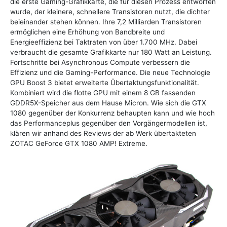
die erste Gaming-Grafikkarte, die für diesen Prozess entworfen
wurde, der kleinere, schnellere Transistoren nutzt, die dichter
beieinander stehen können. Ihre 7,2 Milliarden Transistoren
ermöglichen eine Erhöhung von Bandbreite und
Energieeffizienz bei Taktraten von über 1.700 MHz. Dabei
verbraucht die gesamte Grafikkarte nur 180 Watt an Leistung.
Fortschritte bei Asynchronous Compute verbessern die
Effizienz und die Gaming-Performance. Die neue Technologie
GPU Boost 3 bietet erweiterte Übertaktungsfunktionalität.
Kombiniert wird die flotte GPU mit einem 8 GB fassenden
GDDR5X-Speicher aus dem Hause Micron. Wie sich die GTX
1080 gegenüber der Konkurrenz behaupten kann und wie hoch
das Performanceplus gegenüber den Vorgängermodellen ist,
klären wir anhand des Reviews der ab Werk übertakteten
ZOTAC GeForce GTX 1080 AMP! Extreme.