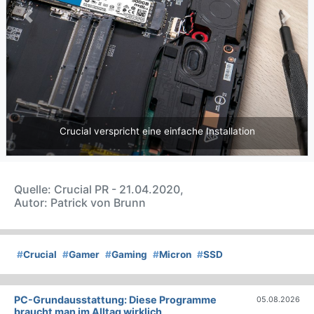
Previous
Next
Crucial verspricht eine einfache Installation
Quelle: Crucial PR - 21.04.2020,
Autor: Patrick von Brunn
#
Crucial
#
Gamer
#
Gaming
#
Micron
#
SSD
PC-Grundausstattung: Diese Programme
05.08.2026
braucht man im Alltag wirklich