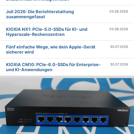
Juli 2026: Die Bericht­erstattung
03.08.2026
zusammengefasst
KIOXIA NX1: PCIe-5.0-SSDs für KI- und
03.08.2026
Hyperscale-Rechenzentren
Fünf einfache Wege, wie dein Apple-Gerät
30.07.2026
sicherer wird
KIOXIA CM10: PCIe-6.0-SSDs für Enterprise-
30.07.2026
und KI-Anwendungen