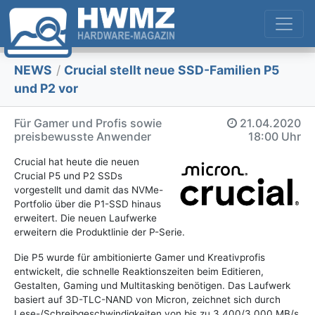
NEWS
/
Crucial stellt neue SSD-Familien P5
und P2 vor
Für Gamer und Profis sowie
21.04.2020
preisbewusste Anwender
18:00 Uhr
Crucial hat heute die neuen
Crucial P5 und P2 SSDs
vorgestellt und damit das NVMe-
Portfolio über die P1-SSD hinaus
erweitert. Die neuen Laufwerke
erweitern die Produktlinie der P-Serie.
Die P5 wurde für ambitionierte Gamer und Kreativprofis
entwickelt, die schnelle Reaktionszeiten beim Editieren,
Gestalten, Gaming und Multitasking benötigen. Das Laufwerk
basiert auf 3D-TLC-NAND von Micron, zeichnet sich durch
Lese-/Schreibgeschwindigkeiten von bis zu 3.400/3.000 MB/s