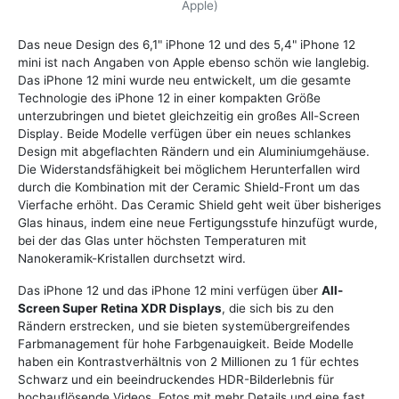
Apple)
Das neue Design des 6,1" iPhone 12 und des 5,4" iPhone 12
mini ist nach Angaben von Apple ebenso schön wie langlebig.
Das iPhone 12 mini wurde neu entwickelt, um die gesamte
Technologie des iPhone 12 in einer kompakten Größe
unterzubringen und bietet gleichzeitig ein großes All-Screen
Display. Beide Modelle verfügen über ein neues schlankes
Design mit abgeflachten Rändern und ein Aluminiumgehäuse.
Die Widerstandsfähigkeit bei möglichem Herunterfallen wird
durch die Kombination mit der Ceramic Shield-Front um das
Vierfache erhöht. Das Ceramic Shield geht weit über bisheriges
Glas hinaus, indem eine neue Fertigungsstufe hinzufügt wurde,
bei der das Glas unter höchsten Temperaturen mit
Nanokeramik-Kristallen durchsetzt wird.
Das iPhone 12 und das iPhone 12 mini verfügen über
All-
Screen Super Retina XDR Displays
, die sich bis zu den
Rändern erstrecken, und sie bieten systemübergreifendes
Farbmanagement für hohe Farbgenauigkeit. Beide Modelle
haben ein Kontrastverhältnis von 2 Millionen zu 1 für echtes
Schwarz und ein beeindruckendes HDR-Bilderlebnis für
hochauflösende Videos, Fotos mit mehr Details und eine fast