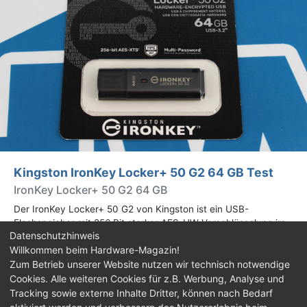
Kingston IronKey Locker+ 50 G2 64 GB Test
IronKey Locker+ 50 G2 64 GB
Der IronKey Locker+ 50 G2 von Kingston ist ein USB-
Flashspeicher mit 256 Bit starker AES-HW-Verschlüsselung im
Datenschutzhinweis
XTS-Modus. Wir haben das 64-GB-Modell im Praxistest
Willkommen beim Hardware-Magazin!
genauer begutachtet.
Zum Betrieb unserer Website nutzen wir technisch notwendige
Cookies. Alle weiteren Cookies für z.B. Werbung, Analyse und
Impressum
|
Kontakt
|
Jobs
|
Datenschutz
|
Tracking sowie externe Inhalte Dritter, können nach Bedarf
Consent‑Einstellungen
|
Haftungsausschluss