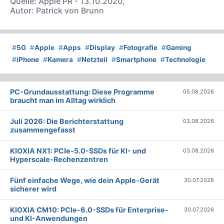
Quelle: Apple PR - 13.10.2020,
Autor: Patrick von Brunn
#
5G
#
Apple
#
Apps
#
Display
#
Fotografie
#
Gaming
#
iPhone
#
Kamera
#
Netzteil
#
Smartphone
#
Technologie
PC-Grundausstattung: Diese Programme
05.08.2026
braucht man im Alltag wirklich
Juli 2026: Die Bericht­erstattung
03.08.2026
zusammengefasst
KIOXIA NX1: PCIe-5.0-SSDs für KI- und
03.08.2026
Hyperscale-Rechenzentren
Fünf einfache Wege, wie dein Apple-Gerät
30.07.2026
sicherer wird
KIOXIA CM10: PCIe-6.0-SSDs für Enterprise-
30.07.2026
und KI-Anwendungen