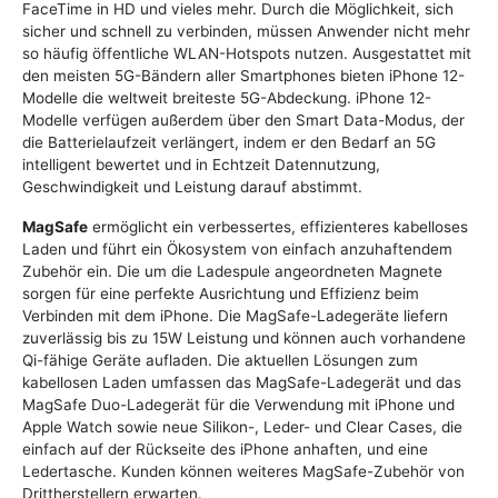
FaceTime in HD und vieles mehr. Durch die Möglichkeit, sich
sicher und schnell zu verbinden, müssen Anwender nicht mehr
so häufig öffentliche WLAN-Hotspots nutzen. Ausgestattet mit
den meisten 5G-Bändern aller Smartphones bieten iPhone 12-
Modelle die weltweit breiteste 5G-Abdeckung. iPhone 12-
Modelle verfügen außerdem über den Smart Data-Modus, der
die Batterielaufzeit verlängert, indem er den Bedarf an 5G
intelligent bewertet und in Echtzeit Datennutzung,
Geschwindigkeit und Leistung darauf abstimmt.
MagSafe
ermöglicht ein verbessertes, effizienteres kabelloses
Laden und führt ein Ökosystem von einfach anzuhaftendem
Zubehör ein. Die um die Ladespule angeordneten Magnete
sorgen für eine perfekte Ausrichtung und Effizienz beim
Verbinden mit dem iPhone. Die MagSafe-Ladegeräte liefern
zuverlässig bis zu 15W Leistung und können auch vorhandene
Qi-fähige Geräte aufladen. Die aktuellen Lösungen zum
kabellosen Laden umfassen das MagSafe-Ladegerät und das
MagSafe Duo-Ladegerät für die Verwendung mit iPhone und
Apple Watch sowie neue Silikon-, Leder- und Clear Cases, die
einfach auf der Rückseite des iPhone anhaften, und eine
Ledertasche. Kunden können weiteres MagSafe-Zubehör von
Drittherstellern erwarten.