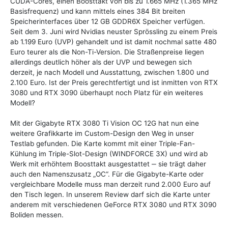
CUDA-Cores, einen Boosttakt von bis zu 1.665 MHz (1.365 MHz
Basisfrequenz) und kann mittels eines 384 Bit breiten
Speicherinterfaces über 12 GB GDDR6X Speicher verfügen.
Seit dem 3. Juni wird Nvidias neuster Sprössling zu einem Preis
ab 1.199 Euro (UVP) gehandelt und ist damit nochmal satte 480
Euro teurer als die Non-Ti-Version. Die Straßenpreise liegen
allerdings deutlich höher als der UVP und bewegen sich
derzeit, je nach Modell und Ausstattung, zwischen 1.800 und
2.100 Euro. Ist der Preis gerechtfertigt und ist inmitten von RTX
3080 und RTX 3090 überhaupt noch Platz für ein weiteres
Modell?
Mit der Gigabyte RTX 3080 Ti Vision OC 12G hat nun eine
weitere Grafikkarte im Custom-Design den Weg in unser
Testlab gefunden. Die Karte kommt mit einer Triple-Fan-
Kühlung im Triple-Slot-Design (WINDFORCE 3X) und wird ab
Werk mit erhöhtem Boosttakt ausgestattet ‒ sie trägt daher
auch den Namenszusatz „OC“. Für die Gigabyte-Karte oder
vergleichbare Modelle muss man derzeit rund 2.000 Euro auf
den Tisch legen. In unserem Review darf sich die Karte unter
anderem mit verschiedenen GeForce RTX 3080 und RTX 3090
Boliden messen.