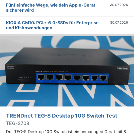
Fünf einfache Wege, wie dein Apple-Gerät
30.07.2026
sicherer wird
KIOXIA CM10: PCIe-6.0-SSDs für Enterprise-
30.07.2026
und KI-Anwendungen
TRENDnet TEG-S Desktop 10G Switch Test
TEG-S708
Der TEG-S Desktop 10G Switch ist ein unmanaged Gerät mit 8