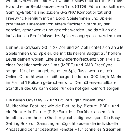
weites QHD-Panel mit HDR10, einer Bildwiederholrate von 165
Hz und einer Reaktionszeit von 1 ms (GTG). Für ein ruckelfreies
Gaming-Erlebnis sind zudem G-SYNC Kompatibilität und
FreeSync Premium mit an Bord. Spielerinnen und Spieler
profitieren außerdem von einem flexiblen Standfuß, der
geneigt, geschwenkt und gedreht werden und damit an die
individuellen Bedürfnisse des Spielers angepasst werden kann.
Der neue Odyssey G3 in 27 Zoll und 24 Zoll richtet sich an alle
Spielerinnen und Spieler, die mit kleinerem Budget auf hohem
Level gamen wollen. Eine Bildwiederholfrequenz von 144 Hz,
einer Reaktionszeit von 1 ms (MPRT) und AMD FreeSync
sorgen für einen ungebrochenen Spielfluss, wenn es beim
Online-Gefecht wieder heiß hergeht oder die 300 km/h-Marke
im Formel 1 Boliden gebrochen wird. Der höhenverstellbare
Standfuß des G3 kann dabei für den nötigen Komfort sorgen.
Die neuen Odyssey G7 und G5 verfügen zudem über
Multitasking-Features wie die Picture-by-Picture (PBP)- und
die Picture-in-Picture (PIP)-Funktion. Darüber lassen sich
Inhalte aus mehreren Quellen gleichzeitig anzeigen. Die Easy
Setting Box von Samsung ermöglicht zudem die individuelle
Anpassung der angezeigten Fenster – für schnelles Streamen