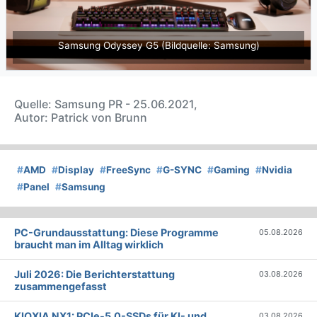
Samsung Odyssey G5 (Bildquelle: Samsung)
Quelle: Samsung PR - 25.06.2021,
Autor: Patrick von Brunn
#
AMD
#
Display
#
FreeSync
#
G-SYNC
#
Gaming
#
Nvidia
#
Panel
#
Samsung
PC-Grundausstattung: Diese Programme
05.08.2026
braucht man im Alltag wirklich
Juli 2026: Die Bericht­erstattung
03.08.2026
zusammengefasst
KIOXIA NX1: PCIe-5.0-SSDs für KI- und
03.08.2026