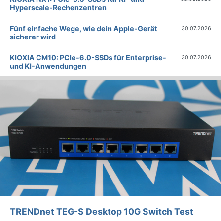
Hyperscale-Rechenzentren
Fünf einfache Wege, wie dein Apple-Gerät
30.07.2026
sicherer wird
KIOXIA CM10: PCIe-6.0-SSDs für Enterprise-
30.07.2026
und KI-Anwendungen
TRENDnet TEG-S Desktop 10G Switch Test