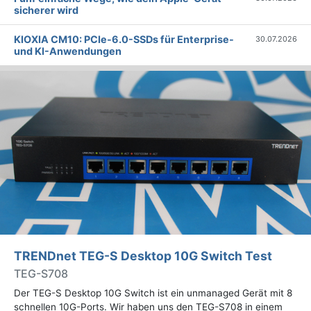
sicherer wird
KIOXIA CM10: PCIe-6.0-SSDs für Enterprise-
30.07.2026
und KI-Anwendungen
TRENDnet TEG-S Desktop 10G Switch Test
TEG-S708
Der TEG-S Desktop 10G Switch ist ein unmanaged Gerät mit 8
schnellen 10G-Ports. Wir haben uns den TEG-S708 in einem