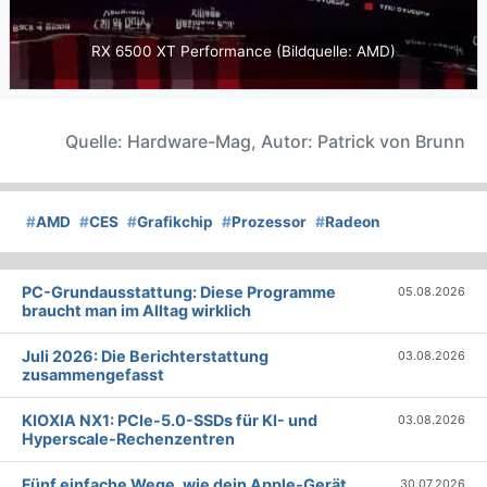
RX 6500 XT Performance (Bildquelle: AMD)
Quelle: Hardware-Mag, Autor: Patrick von Brunn
#
AMD
#
CES
#
Grafikchip
#
Prozessor
#
Radeon
PC-Grundausstattung: Diese Programme
05.08.2026
braucht man im Alltag wirklich
Juli 2026: Die Bericht­erstattung
03.08.2026
zusammengefasst
KIOXIA NX1: PCIe-5.0-SSDs für KI- und
03.08.2026
Hyperscale-Rechenzentren
Fünf einfache Wege, wie dein Apple-Gerät
30.07.2026