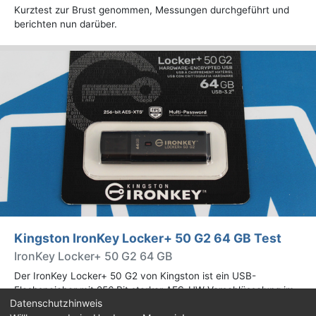
Kurztest zur Brust genommen, Messungen durchgeführt und
berichten nun darüber.
Kingston IronKey Locker+ 50 G2 64 GB Test
IronKey Locker+ 50 G2 64 GB
Der IronKey Locker+ 50 G2 von Kingston ist ein USB-
Flashspeicher mit 256 Bit starker AES-HW-Verschlüsselung im
Datenschutzhinweis
XTS-Modus. Wir haben das 64-GB-Modell im Praxistest