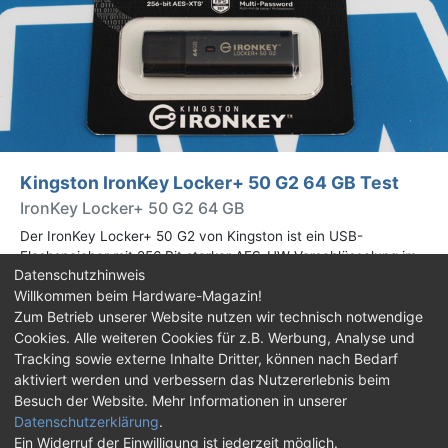
Kingston IronKey Locker+ 50 G2 64 GB Test
IronKey Locker+ 50 G2 64 GB
Der IronKey Locker+ 50 G2 von Kingston ist ein USB-
Flashspeicher mit 256 Bit starker AES-HW-Verschlüsselung im
Datenschutzhinweis
XTS-Modus. Wir haben das 64-GB-Modell im Praxistest
Willkommen beim Hardware-Magazin!
genauer begutachtet.
Zum Betrieb unserer Website nutzen wir technisch notwendige
Cookies. Alle weiteren Cookies für z.B. Werbung, Analyse und
Impressum
|
Kontakt
|
Jobs
|
Datenschutz
|
Tracking sowie externe Inhalte Dritter, können nach Bedarf
Consent‑Einstellungen
|
Haftungsausschluss
aktiviert werden und verbessern das Nutzererlebnis beim
Besuch der Website. Mehr Informationen in unserer
Feed
Facebook
YouTube
TikTok
Datenschutzerklärung
.
Ein Widerruf der Einwilligung ist jederzeit möglich.