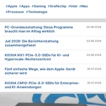
#
Apple
#
Apps
#
Gaming
#
Grafikchip
#
Intel
#
Mac
#
Prozessor
#
Technologie
PC-Grundausstattung: Diese Programme
05.08.2026
braucht man im Alltag wirklich
Juli 2026: Die Bericht­erstattung
03.08.2026
zusammengefasst
KIOXIA NX1: PCIe-5.0-SSDs für KI- und
03.08.2026
Hyperscale-Rechenzentren
Fünf einfache Wege, wie dein Apple-Gerät
30.07.2026
sicherer wird
KIOXIA CM10: PCIe-6.0-SSDs für Enterprise-
30.07.2026
und KI-Anwendungen