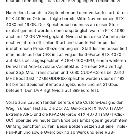
neuralen Renderings, das KI zur Erzeugung von Pixeln nutzt.
Nach dem Launch im September und dem Verkaufsstart für die
RTX 4090 im Oktober, folgte bereits Mitte November die RTX
4080 mit 16 GB. Der Speicherausbau muss an dieser Stelle
explizit genannt werden, denn ursprünglich war die RTX 4080
auch mit 12 GB VRAM geplant. Nvidia strich diese Variante aber
noch vor ihrem offiziellen Start und räumte Fehler bei der
irreführenden Produktbezeichnung ein. Stattdessen präsentiert
man heute auf der CES in Las Vegas die GeForce RTX 4070 Ti
auf Basis der abgespeckten AD104-400-GPU, einem weiteren
Derivat mit Ada-Lovelace-Architektur. Die neue GPU verfügt
über 35,8 Mrd. Transistoren und 7.680 CUDA-Cores bei 2.610
MHz Boosttakt. 12 GB GDDR6X-Speicher werden über ein 192
Bit breites Speicherinterface angebunden und mit 21 Gbps
befeuert. Den UVP legt Nvidia auf 899 Euro fest.
Vorab zum Launch fanden bereits erste Custom-Designs den
Weg in unser Testlab: Die ZOTAC GeForce RTX 4070 Ti AMP
Extreme AIRO und die KFA2 GeForce RTX 4070 Ti SG (1-Click
OC), über die wir heute zum Ende des Embargos in gewohntem
Umfang berichten dürfen. Beide Boliden setzen auf eine Triple-
Fan-Kühlung sowie Overclocking ab Werk und eine RGB-