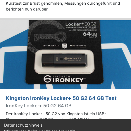
Kurztest zur Brust genommen, Messungen durchgeführt und
berichten nun darüber.
Kingston IronKey Locker+ 50 G2 64 GB Test
IronKey Locker+ 50 G2 64 GB
Der IronKey Locker+ 50 G2 von Kingston ist ein USB-
Flashspeicher mit 256 Bit starker AES-HW-Verschlüsselung im
Datenschutzhinweis
XTS-Modus. Wir haben das 64-GB-Modell im Praxistest