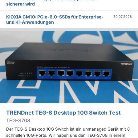
sicherer wird
KIOXIA CM10: PCIe-6.0-SSDs für Enterprise-
30.07.2026
und KI-Anwendungen
TRENDnet TEG-S Desktop 10G Switch Test
TEG-S708
Der TEG-S Desktop 10G Switch ist ein unmanaged Gerät mit 8
schnellen 10G-Ports. Wir haben uns den TEG-S708 in einem