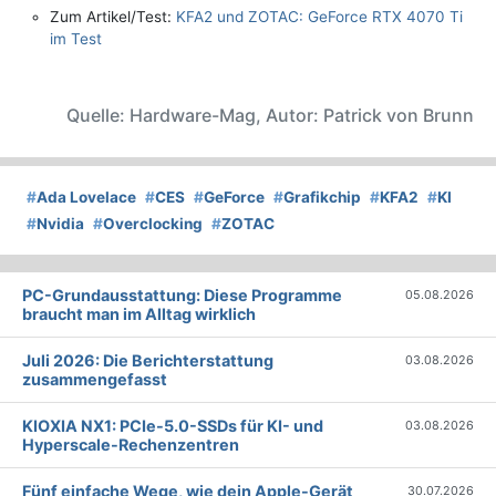
Zum Artikel/Test:
KFA2 und ZOTAC: GeForce RTX 4070 Ti
im Test
Quelle: Hardware-Mag, Autor: Patrick von Brunn
#
Ada Lovelace
#
CES
#
GeForce
#
Grafikchip
#
KFA2
#
KI
#
Nvidia
#
Overclocking
#
ZOTAC
PC-Grundausstattung: Diese Programme
05.08.2026
braucht man im Alltag wirklich
Juli 2026: Die Bericht­erstattung
03.08.2026
zusammengefasst
KIOXIA NX1: PCIe-5.0-SSDs für KI- und
03.08.2026
Hyperscale-Rechenzentren
Fünf einfache Wege, wie dein Apple-Gerät
30.07.2026