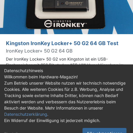
Kingston IronKey Locker+ 50 G2 64 GB Test
IronKey Locker+ 50 G2 64 GB
Der IronKey Locker+ 50 G2 von Kingston ist ein USB-
Flashspeicher mit 256 Bit starker AES-HW-Verschlüsselung im
Datenschutzhinweis
XTS-Modus. Wir haben das 64-GB-Modell im Praxistest
Willkommen beim Hardware-Magazin!
genauer begutachtet.
Zum Betrieb unserer Website nutzen wir technisch notwendige
Cookies. Alle weiteren Cookies für z.B. Werbung, Analyse und
Impressum
|
Kontakt
|
Jobs
|
Datenschutz
|
Tracking sowie externe Inhalte Dritter, können nach Bedarf
Consent‑Einstellungen
|
Haftungsausschluss
aktiviert werden und verbessern das Nutzererlebnis beim
Besuch der Website. Mehr Informationen in unserer
Feed
Facebook
YouTube
TikTok
Datenschutzerklärung
.
Ein Widerruf der Einwilligung ist jederzeit möglich.
Twitch
Discord