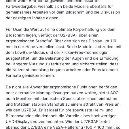
bietet weite Betrachtungswinkel und eine akkurate
Farbwiedergabe, weshalb sich beide Modelle ebenfalls für
gemeinsames Arbeiten vor dem Bildschirm und die Diskussion
der gezeigten Inhalte eignen.
Für User, die Wert auf eine optimale Körperhaltung vor dem
Bildschirm legen, verfügt der U27B3AF über einen
ergonomischen Standfuß, über den sich das Display um 110
mm in der Höhe verstellen lässt. Beide Modelle sind zudem mit
dem LowBlue-Modus und der Flicker-Free-Technologie
ausgestattet, um die Belastung der Augen und die Ermüdung
bei längerer Nutzung zu reduzieren und sicherzustellen, dass
die Nutzer stundenlang bequem arbeiten oder Entertainment-
Formate genießen können.
Da nicht alle Anwender ergonomische Funktionen benötigen
oder alternative Montagelösungen nutzen wollen, bietet AOC
auch Monitore mit identischen Specs, aber einem einfachen
und trotzdem stabilen Standfuß zu einem attraktiven Preis an,
wie den U27B3A. Er ist ideal für preisbewusste Heim- und
Büroanwender, die dennoch die Vorteile eines hochwertigen
UHD-Displays nutzen möchten. Wie der U27B3AF bietet
ebenso der U27B3A eine VESA-Halterung (100 x 100 mm), so