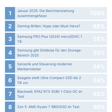
Januar 2025: Die Bericht­erstattung
1
100%
zusammengefasst
2
68%
Gaming-Brillen: Hype oder Must-Have?
Samsung PRO Plus (2024) microSDXC 1
3
56%
TB
Samsung gibt Einblicke für den Storage-
4
55%
Bereich 2025
Sensorik und Steuerung moderner
5
54%
Markierroboter
Seagate stellt Ultra-Compact SSD bis 2
6
54%
TB vor
Blackwell: KFA2 RTX 5080 1-Click OC im
7
53%
Test
8
50%
Zen 5: AMD Ryzen 7 9800X3D im Test