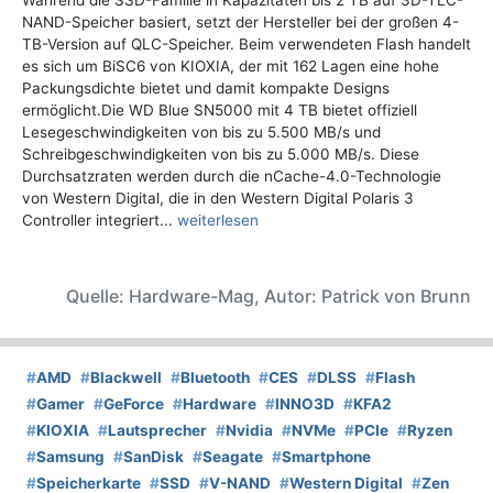
Während die SSD-Familie in Kapazitäten bis 2 TB auf 3D-TLC-
NAND-Speicher basiert, setzt der Hersteller bei der großen 4-
TB-Version auf QLC-Speicher. Beim verwendeten Flash handelt
es sich um BiSC6 von KIOXIA, der mit 162 Lagen eine hohe
Packungsdichte bietet und damit kompakte Designs
ermöglicht.Die WD Blue SN5000 mit 4 TB bietet offiziell
Lesegeschwindigkeiten von bis zu 5.500 MB/s und
Schreibgeschwindigkeiten von bis zu 5.000 MB/s. Diese
Durchsatzraten werden durch die nCache-4.0-Technologie
von Western Digital, die in den Western Digital Polaris 3
Controller integriert...
weiterlesen
Quelle: Hardware-Mag, Autor: Patrick von Brunn
#
AMD
#
Blackwell
#
Bluetooth
#
CES
#
DLSS
#
Flash
#
Gamer
#
GeForce
#
Hardware
#
INNO3D
#
KFA2
#
KIOXIA
#
Lautsprecher
#
Nvidia
#
NVMe
#
PCIe
#
Ryzen
#
Samsung
#
SanDisk
#
Seagate
#
Smartphone
#
Speicherkarte
#
SSD
#
V-NAND
#
Western Digital
#
Zen