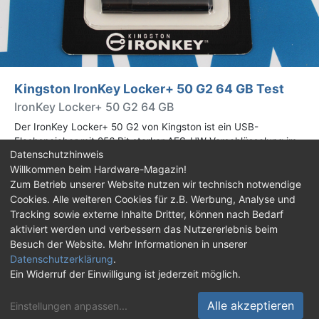
Kingston IronKey Locker+ 50 G2 64 GB Test
IronKey Locker+ 50 G2 64 GB
Der IronKey Locker+ 50 G2 von Kingston ist ein USB-
Flashspeicher mit 256 Bit starker AES-HW-Verschlüsselung im
Datenschutzhinweis
XTS-Modus. Wir haben das 64-GB-Modell im Praxistest
Willkommen beim Hardware-Magazin!
genauer begutachtet.
Zum Betrieb unserer Website nutzen wir technisch notwendige
Cookies. Alle weiteren Cookies für z.B. Werbung, Analyse und
Impressum
|
Kontakt
|
Jobs
|
Datenschutz
|
Tracking sowie externe Inhalte Dritter, können nach Bedarf
Consent‑Einstellungen
|
Haftungsausschluss
aktiviert werden und verbessern das Nutzererlebnis beim
Besuch der Website. Mehr Informationen in unserer
Feed
Facebook
YouTube
TikTok
Datenschutzerklärung
.
Ein Widerruf der Einwilligung ist jederzeit möglich.
Twitch
Discord
Alle akzeptieren
Einstellungen anpassen
...
© Copyright 2001 - 2026 Hardware-Magazin