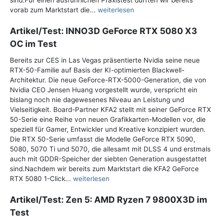
sind.Für einen ausführlichen Praxistest durften wir bereits
vorab zum Marktstart die...
weiterlesen
Artikel/Test: INNO3D GeForce RTX 5080 X3
OC im Test
Bereits zur CES in Las Vegas präsentierte Nvidia seine neue
RTX-50-Familie auf Basis der KI-optimierten Blackwell-
Architektur. Die neue GeForce-RTX-5000-Generation, die von
Nvidia CEO Jensen Huang vorgestellt wurde, verspricht ein
bislang noch nie dagewesenes Niveau an Leistung und
Vielseitigkeit. Board-Partner KFA2 stellt mit seiner GeForce RTX
50-Serie eine Reihe von neuen Grafikkarten-Modellen vor, die
speziell für Gamer, Entwickler und Kreative konzipiert wurden.
Die RTX 50-Serie umfasst die Modelle GeForce RTX 5090,
5080, 5070 Ti und 5070, die allesamt mit DLSS 4 und erstmals
auch mit GDDR-Speicher der siebten Generation ausgestattet
sind.Nachdem wir bereits zum Marktstart die KFA2 GeForce
RTX 5080 1-Click...
weiterlesen
Artikel/Test: Zen 5: AMD Ryzen 7 9800X3D im
Test