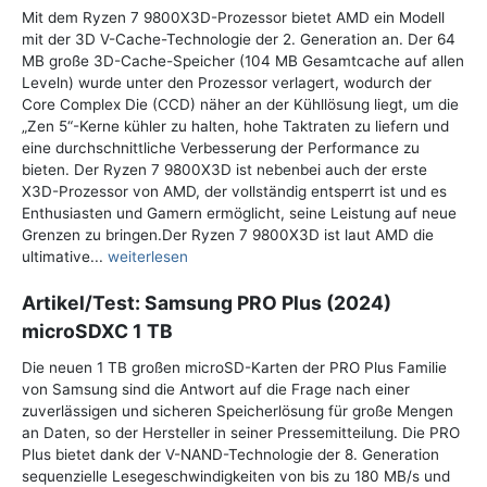
Mit dem Ryzen 7 9800X3D-Prozessor bietet AMD ein Modell
mit der 3D V-Cache-Technologie der 2. Generation an. Der 64
MB große 3D-Cache-Speicher (104 MB Gesamtcache auf allen
Leveln) wurde unter den Prozessor verlagert, wodurch der
Core Complex Die (CCD) näher an der Kühllösung liegt, um die
„Zen 5“-Kerne kühler zu halten, hohe Taktraten zu liefern und
eine durchschnittliche Verbesserung der Performance zu
bieten. Der Ryzen 7 9800X3D ist nebenbei auch der erste
X3D-Prozessor von AMD, der vollständig entsperrt ist und es
Enthusiasten und Gamern ermöglicht, seine Leistung auf neue
Grenzen zu bringen.Der Ryzen 7 9800X3D ist laut AMD die
ultimative...
weiterlesen
Artikel/Test: Samsung PRO Plus (2024)
microSDXC 1 TB
Die neuen 1 TB großen microSD-Karten der PRO Plus Familie
von Samsung sind die Antwort auf die Frage nach einer
zuverlässigen und sicheren Speicherlösung für große Mengen
an Daten, so der Hersteller in seiner Pressemitteilung. Die PRO
Plus bietet dank der V-NAND-Technologie der 8. Generation
sequenzielle Lesegeschwindigkeiten von bis zu 180 MB/s und