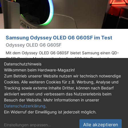
Samsung Odyssey OLED G6 G60SF im Test
Odyssey OLED G6 G60SF
Mit dem Odyssey OLED G6 G60SF bietet Samsung einen QD-
OLED Gaming-Monitor mit schnellem 500-Hz-Panel und
Datenschutzhinweis
WQHD-Auflösung an. Wir haben den 27 Zoll großen Monitor auf
Willkommen beim Hardware-Magazin!
Herz und Nieren geprüft.
Zum Betrieb unserer Website nutzen wir technisch notwendige
Cookies. Alle weiteren Cookies für z.B. Werbung, Analyse und
Impressum
|
Kontakt
|
Jobs
|
Datenschutz
|
Tracking sowie externe Inhalte Dritter, können nach Bedarf
Consent‑Einstellungen
|
Haftungsausschluss
aktiviert werden und verbessern das Nutzererlebnis beim
Besuch der Website. Mehr Informationen in unserer
Feed
Facebook
YouTube
TikTok
Datenschutzerklärung
.
Ein Widerruf der Einwilligung ist jederzeit möglich.
Twitch
Discord
Alle akzeptieren
Einstellungen anpassen
...
© Copyright 2001 - 2026 Hardware-Magazin