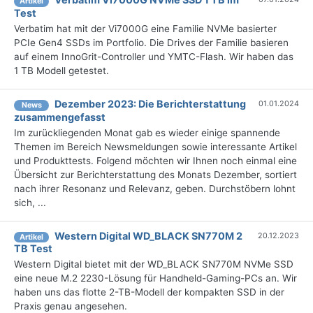
Artikel
Test
Verbatim hat mit der Vi7000G eine Familie NVMe basierter
PCIe Gen4 SSDs im Portfolio. Die Drives der Familie basieren
auf einem InnoGrit-Controller und YMTC-Flash. Wir haben das
1 TB Modell getestet.
Dezember 2023: Die Bericht­erstattung
01.01.2024
News
zusammengefasst
Im zurückliegenden Monat gab es wieder einige spannende
Themen im Bereich Newsmeldungen sowie interessante Artikel
und Produkttests. Folgend möchten wir Ihnen noch einmal eine
Übersicht zur Berichterstattung des Monats Dezember, sortiert
nach ihrer Resonanz und Relevanz, geben. Durchstöbern lohnt
sich, ...
Western Digital WD_BLACK SN770M 2
20.12.2023
Artikel
TB Test
Western Digital bietet mit der WD_BLACK SN770M NVMe SSD
eine neue M.2 2230-Lösung für Handheld-Gaming-PCs an. Wir
haben uns das flotte 2-TB-Modell der kompakten SSD in der
Praxis genau angesehen.