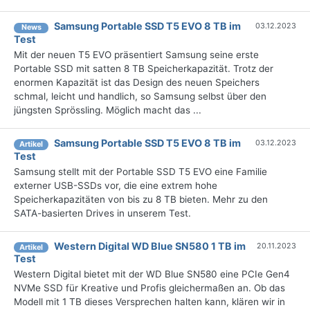
Samsung Portable SSD T5 EVO 8 TB im
03.12.2023
News
Test
Mit der neuen T5 EVO präsentiert Samsung seine erste
Portable SSD mit satten 8 TB Speicherkapazität. Trotz der
enormen Kapazität ist das Design des neuen Speichers
schmal, leicht und handlich, so Samsung selbst über den
jüngsten Sprössling. Möglich macht das ...
Samsung Portable SSD T5 EVO 8 TB im
03.12.2023
Artikel
Test
Samsung stellt mit der Portable SSD T5 EVO eine Familie
externer USB-SSDs vor, die eine extrem hohe
Speicherkapazitäten von bis zu 8 TB bieten. Mehr zu den
SATA-basierten Drives in unserem Test.
Western Digital WD Blue SN580 1 TB im
20.11.2023
Artikel
Test
Western Digital bietet mit der WD Blue SN580 eine PCIe Gen4
NVMe SSD für Kreative und Profis gleichermaßen an. Ob das
Modell mit 1 TB dieses Versprechen halten kann, klären wir in