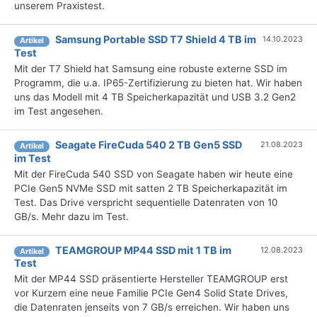
unserem Praxistest.
Samsung Portable SSD T7 Shield 4 TB im
14.10.2023
Artikel
Test
Mit der T7 Shield hat Samsung eine robuste externe SSD im
Programm, die u.a. IP65-Zertifizierung zu bieten hat. Wir haben
uns das Modell mit 4 TB Speicherkapazität und USB 3.2 Gen2
im Test angesehen.
Seagate FireCuda 540 2 TB Gen5 SSD
21.08.2023
Artikel
im Test
Mit der FireCuda 540 SSD von Seagate haben wir heute eine
PCIe Gen5 NVMe SSD mit satten 2 TB Speicherkapazität im
Test. Das Drive verspricht sequentielle Datenraten von 10
GB/s. Mehr dazu im Test.
TEAMGROUP MP44 SSD mit 1 TB im
12.08.2023
Artikel
Test
Mit der MP44 SSD präsentierte Hersteller TEAMGROUP erst
vor Kurzem eine neue Familie PCIe Gen4 Solid State Drives,
die Datenraten jenseits von 7 GB/s erreichen. Wir haben uns