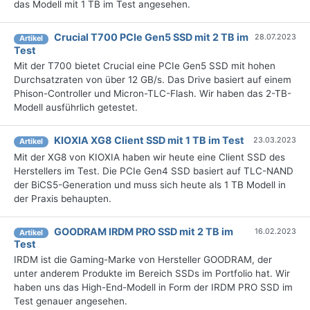
das Modell mit 1 TB im Test angesehen.
Crucial T700 PCIe Gen5 SSD mit 2 TB im
28.07.2023
Artikel
Test
Mit der T700 bietet Crucial eine PCIe Gen5 SSD mit hohen
Durchsatzraten von über 12 GB/s. Das Drive basiert auf einem
Phison-Controller und Micron-TLC-Flash. Wir haben das 2-TB-
Modell ausführlich getestet.
KIOXIA XG8 Client SSD mit 1 TB im Test
23.03.2023
Artikel
Mit der XG8 von KIOXIA haben wir heute eine Client SSD des
Herstellers im Test. Die PCIe Gen4 SSD basiert auf TLC-NAND
der BiCS5-Generation und muss sich heute als 1 TB Modell in
der Praxis behaupten.
GOODRAM IRDM PRO SSD mit 2 TB im
16.02.2023
Artikel
Test
IRDM ist die Gaming-Marke von Hersteller GOODRAM, der
unter anderem Produkte im Bereich SSDs im Portfolio hat. Wir
haben uns das High-End-Modell in Form der IRDM PRO SSD im
Test genauer angesehen.