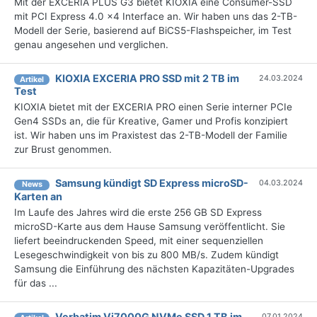
Mit der EXCERIA PLUS G3 bietet KIOXIA eine Consumer-SSD
mit PCI Express 4.0 x4 Interface an. Wir haben uns das 2-TB-
Modell der Serie, basierend auf BiCS5-Flashspeicher, im Test
genau angesehen und verglichen.
KIOXIA EXCERIA PRO SSD mit 2 TB im
24.03.2024
Artikel
Test
KIOXIA bietet mit der EXCERIA PRO einen Serie interner PCIe
Gen4 SSDs an, die für Kreative, Gamer und Profis konzipiert
ist. Wir haben uns im Praxistest das 2-TB-Modell der Familie
zur Brust genommen.
Samsung kündigt SD Express microSD-
04.03.2024
News
Karten an
Im Laufe des Jahres wird die erste 256 GB SD Express
microSD-Karte aus dem Hause Samsung veröffentlicht. Sie
liefert beeindruckenden Speed, mit einer sequenziellen
Lesegeschwindigkeit von bis zu 800 MB/s. Zudem kündigt
Samsung die Einführung des nächsten Kapazitäten-Upgrades
für das ...
Verbatim Vi7000G NVMe SSD 1 TB im
07.01.2024