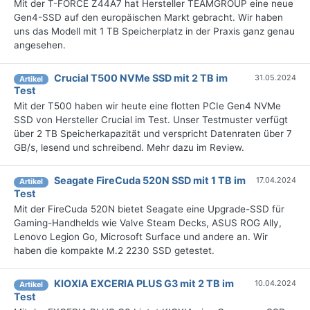
Mit der T-FORCE Z44A7 hat Hersteller TEAMGROUP eine neue
Gen4-SSD auf den europäischen Markt gebracht. Wir haben
uns das Modell mit 1 TB Speicherplatz in der Praxis ganz genau
angesehen.
Crucial T500 NVMe SSD mit 2 TB im
31.05.2024
Artikel
Test
Mit der T500 haben wir heute eine flotten PCIe Gen4 NVMe
SSD von Hersteller Crucial im Test. Unser Testmuster verfügt
über 2 TB Speicherkapazität und verspricht Datenraten über 7
GB/s, lesend und schreibend. Mehr dazu im Review.
Seagate FireCuda 520N SSD mit 1 TB im
17.04.2024
Artikel
Test
Mit der FireCuda 520N bietet Seagate eine Upgrade-SSD für
Gaming-Handhelds wie Valve Steam Decks, ASUS ROG Ally,
Lenovo Legion Go, Microsoft Surface und andere an. Wir
haben die kompakte M.2 2230 SSD getestet.
KIOXIA EXCERIA PLUS G3 mit 2 TB im
10.04.2024
Artikel
Test