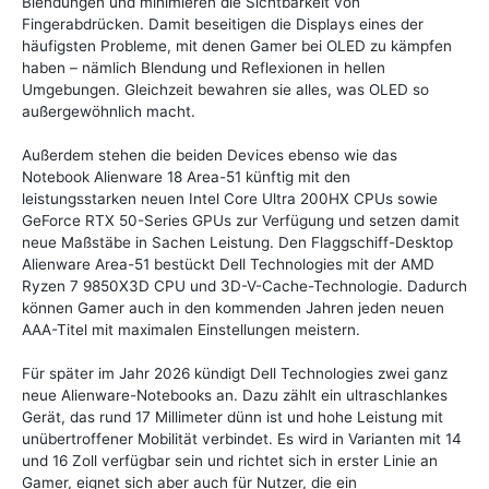
Blendungen und minimieren die Sichtbarkeit von
Fingerabdrücken. Damit beseitigen die Displays eines der
häufigsten Probleme, mit denen Gamer bei OLED zu kämpfen
haben – nämlich Blendung und Reflexionen in hellen
Umgebungen. Gleichzeit bewahren sie alles, was OLED so
außergewöhnlich macht.
Außerdem stehen die beiden Devices ebenso wie das
Notebook Alienware 18 Area-51 künftig mit den
leistungsstarken neuen Intel Core Ultra 200HX CPUs sowie
GeForce RTX 50-Series GPUs zur Verfügung und setzen damit
neue Maßstäbe in Sachen Leistung. Den Flaggschiff-Desktop
Alienware Area-51 bestückt Dell Technologies mit der AMD
Ryzen 7 9850X3D CPU und 3D-V-Cache-Technologie. Dadurch
können Gamer auch in den kommenden Jahren jeden neuen
AAA-Titel mit maximalen Einstellungen meistern.
Für später im Jahr 2026 kündigt Dell Technologies zwei ganz
neue Alienware-Notebooks an. Dazu zählt ein ultraschlankes
Gerät, das rund 17 Millimeter dünn ist und hohe Leistung mit
unübertroffener Mobilität verbindet. Es wird in Varianten mit 14
und 16 Zoll verfügbar sein und richtet sich in erster Linie an
Gamer, eignet sich aber auch für Nutzer, die ein