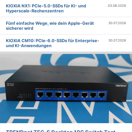
KIOXIA NX1: PCIe-5.0-SSDs für KI- und
03.08.2026
Hyperscale-Rechenzentren
Fünf einfache Wege, wie dein Apple-Gerät
30.07.2026
sicherer wird
KIOXIA CM10: PCIe-6.0-SSDs für Enterprise-
30.07.2026
und KI-Anwendungen