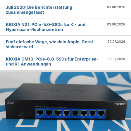
Juli 2026: Die Bericht­erstattung
03.08.2026
zusammengefasst
KIOXIA NX1: PCIe-5.0-SSDs für KI- und
03.08.2026
Hyperscale-Rechenzentren
Fünf einfache Wege, wie dein Apple-Gerät
30.07.2026
sicherer wird
KIOXIA CM10: PCIe-6.0-SSDs für Enterprise-
30.07.2026
und KI-Anwendungen