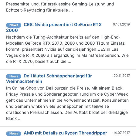
Pressemitteilung, für erstklassige Gaming-Leistung und
Echtzeit-Raytracing für aktuelle ...
CES: Nvidia präsentiert GeForce RTX
07.01.2019
News
2060
Nachdem die Turing-Architektur bereits auf den High-End-
Modellen GeForce RTX 2070, 2080 und 2080 Ti zum Einsatz
kommt, präsentiert Nvidia auf der diesjährigen CES in Las
Vegas die RTX 2060 als Ergänzung im Mainstreambereich. Wie
die RTX 2070, basiert auch die ...
Dell läutet Schnäppchenjagd für
20.11.2017
News
Weihnachten ein
Im Online-Shop von Dell purzeln die Preise. Mit einem Black
Friday Presale und Sonderangeboten rund um die Cyber Week
geht das Unternehmen in die Vorweihnachtszeit. Konsumenten
und Gamern winken viele Schnäppchen mit teilweise
drastischen Preisnachlässen. Den Auftakt bildet der dreitägige
Black ...
AMD mit Details zu Ryzen Threadripper
14.07.2017
News