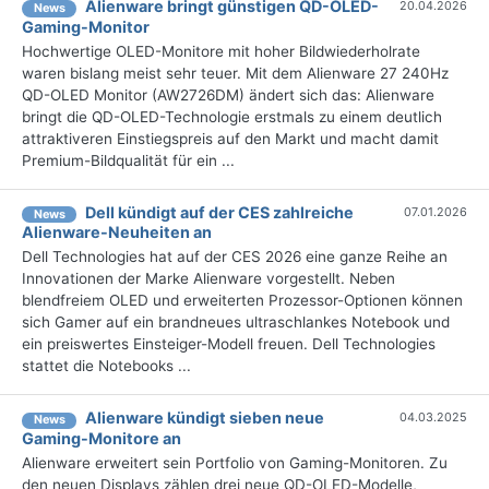
Alienware bringt günstigen QD-OLED-
20.04.2026
News
Gaming-Monitor
Hochwertige OLED-Monitore mit hoher Bildwiederholrate
waren bislang meist sehr teuer. Mit dem Alienware 27 240Hz
QD-OLED Monitor (AW2726DM) ändert sich das: Alienware
bringt die QD-OLED-Technologie erstmals zu einem deutlich
attraktiveren Einstiegspreis auf den Markt und macht damit
Premium-Bildqualität für ein ...
Dell kündigt auf der CES zahlreiche
07.01.2026
News
Alienware-Neuheiten an
Dell Technologies hat auf der CES 2026 eine ganze Reihe an
Innovationen der Marke Alienware vorgestellt. Neben
blendfreiem OLED und erweiterten Prozessor-Optionen können
sich Gamer auf ein brandneues ultraschlankes Notebook und
ein preiswertes Einsteiger-Modell freuen. Dell Technologies
stattet die Notebooks ...
Alienware kündigt sieben neue
04.03.2025
News
Gaming-Monitore an
Alienware erweitert sein Portfolio von Gaming-Monitoren. Zu
den neuen Displays zählen drei neue QD-OLED-Modelle,