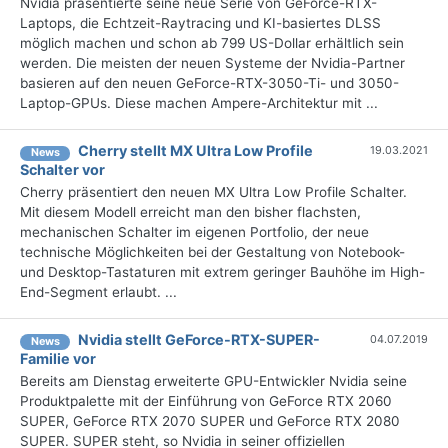
Nvidia präsentierte seine neue Serie von GeForce-RTX-
Laptops, die Echtzeit-Raytracing und KI-basiertes DLSS
möglich machen und schon ab 799 US-Dollar erhältlich sein
werden. Die meisten der neuen Systeme der Nvidia-Partner
basieren auf den neuen GeForce-RTX-3050-Ti- und 3050-
Laptop-GPUs. Diese machen Ampere-Architektur mit ...
Cherry stellt MX Ultra Low Profile
19.03.2021
News
Schalter vor
Cherry präsentiert den neuen MX Ultra Low Profile Schalter.
Mit diesem Modell erreicht man den bisher flachsten,
mechanischen Schalter im eigenen Portfolio, der neue
technische Möglichkeiten bei der Gestaltung von Notebook-
und Desktop-Tastaturen mit extrem geringer Bauhöhe im High-
End-Segment erlaubt. ...
Nvidia stellt GeForce-RTX-SUPER-
04.07.2019
News
Familie vor
Bereits am Dienstag erweiterte GPU-Entwickler Nvidia seine
Produktpalette mit der Einführung von GeForce RTX 2060
SUPER, GeForce RTX 2070 SUPER und GeForce RTX 2080
SUPER. SUPER steht, so Nvidia in seiner offiziellen