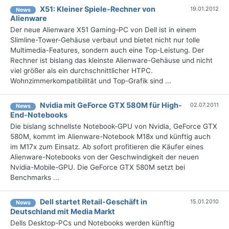
X51: Kleiner Spiele-Rechner von
19.01.2012
News
Alienware
Der neue Alienware X51 Gaming-PC von Dell ist in einem
Slimline-Tower-Gehäuse verbaut und bietet nicht nur tolle
Multimedia-Features, sondern auch eine Top-Leistung. Der
Rechner ist bislang das kleinste Alienware-Gehäuse und nicht
viel größer als ein durchschnittlicher HTPC.
Wohnzimmerkompatibilität und Top-Grafik sind ...
Nvidia mit GeForce GTX 580M für High-
02.07.2011
News
End-Notebooks
Die bislang schnellste Notebook-GPU von Nvidia, GeForce GTX
580M, kommt im Alienware-Notebook M18x und künftig auch
im M17x zum Einsatz. Ab sofort profitieren die Käufer eines
Alienware-Notebooks von der Geschwindigkeit der neuen
Nvidia-Mobile-GPU. Die GeForce GTX 580M setzt bei
Benchmarks ...
Dell startet Retail-Geschäft in
15.01.2010
News
Deutschland mit Media Markt
Dells Desktop-PCs und Notebooks werden künftig