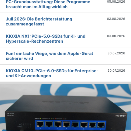
PC-Grundausstattung: Diese Programme
05.08.2026
braucht man im Alltag wirklich
Juli 2026: Die Bericht­erstattung
03.08.2026
zusammengefasst
KIOXIA NX1: PCIe-5.0-SSDs für KI- und
03.08.2026
Hyperscale-Rechenzentren
Fünf einfache Wege, wie dein Apple-Gerät
30.07.2026
sicherer wird
KIOXIA CM10: PCIe-6.0-SSDs für Enterprise-
30.07.2026
und KI-Anwendungen