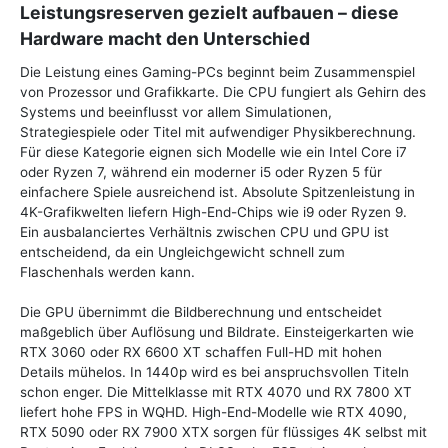
Leistungsreserven gezielt aufbauen – diese
Hardware macht den Unterschied
Die Leistung eines Gaming-PCs beginnt beim Zusammenspiel
von Prozessor und Grafikkarte. Die CPU fungiert als Gehirn des
Systems und beeinflusst vor allem Simulationen,
Strategiespiele oder Titel mit aufwendiger Physikberechnung.
Für diese Kategorie eignen sich Modelle wie ein Intel Core i7
oder Ryzen 7, während ein moderner i5 oder Ryzen 5 für
einfachere Spiele ausreichend ist. Absolute Spitzenleistung in
4K-Grafikwelten liefern High-End-Chips wie i9 oder Ryzen 9.
Ein ausbalanciertes Verhältnis zwischen CPU und GPU ist
entscheidend, da ein Ungleichgewicht schnell zum
Flaschenhals werden kann.
Die GPU übernimmt die Bildberechnung und entscheidet
maßgeblich über Auflösung und Bildrate. Einsteigerkarten wie
RTX 3060 oder RX 6600 XT schaffen Full-HD mit hohen
Details mühelos. In 1440p wird es bei anspruchsvollen Titeln
schon enger. Die Mittelklasse mit RTX 4070 und RX 7800 XT
liefert hohe FPS in WQHD. High-End-Modelle wie RTX 4090,
RTX 5090 oder RX 7900 XTX sorgen für flüssiges 4K selbst mit