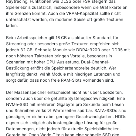
Raytracing. Funktionen wie DLSS oder FSR steigern das
Spielerlebnis zusätzlich, insbesondere wenn die Grafikkarte an
ihre Grenzen kommt. Auch die VRAM-Kapazität sollte nicht
unterschätzt werden, da moderne Spiele oft große Texturen
laden.
Beim Arbeitsspeicher gilt 16 GB als aktueller Standard, für
Streaming oder besonders große Texturen empfehlen sich
jedoch 32 GB. Schnelle Module wie DDR4-3200 oder DDR5 mit
noch höheren Taktraten bringen Vorteile, besonders in
Szenarien mit hoher CPU-Auslastung. Dual-Channel-
Bestückung erhöht die Speicherbandbreite deutlich. Wer
langfristig denkt, wählt Module mit niedrigen Latenzen und
sorgt dafür, dass noch freie RAM-Slots vorhanden sind.
Der Massenspeicher entscheidet nicht nur über Ladezeiten,
sondern auch über die gefühlte Systemgeschwindigkeit. Eine
NVMe-SSD mit mehreren Gigabyte pro Sekunde beim Lesen
und Schreiben verkürzt Wartezeiten spürbar. SATA-SSDs sind
günstiger, erreichen aber geringere Geschwindigkeiten. HDDs
eignen sich lediglich als kostengünstige Lösung für große
Datenmengen, nicht jedoch für aktuelle Spielebibliotheken.
Gerade bei Open-World-Titeln kann eine schnelle SSD den