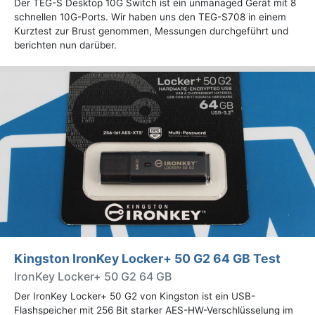
Der TEG-S Desktop 10G Switch ist ein unmanaged Gerät mit 8
schnellen 10G-Ports. Wir haben uns den TEG-S708 in einem
Kurztest zur Brust genommen, Messungen durchgeführt und
berichten nun darüber.
Kingston IronKey Locker+ 50 G2 64 GB Test
IronKey Locker+ 50 G2 64 GB
Der IronKey Locker+ 50 G2 von Kingston ist ein USB-
Flashspeicher mit 256 Bit starker AES-HW-Verschlüsselung im