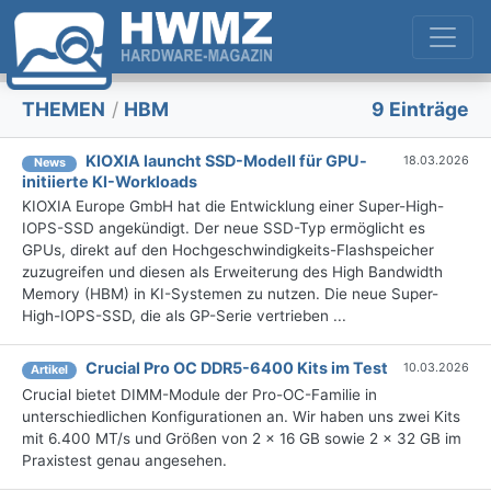
THEMEN
/
HBM
9 Einträge
KIOXIA launcht SSD-Modell für GPU-
18.03.2026
News
initiierte KI-Workloads
KIOXIA Europe GmbH hat die Entwicklung einer Super-High-
IOPS-SSD angekündigt. Der neue SSD-Typ ermöglicht es
GPUs, direkt auf den Hochgeschwindigkeits-Flashspeicher
zuzugreifen und diesen als Erweiterung des High Bandwidth
Memory (HBM) in KI-Systemen zu nutzen. Die neue Super-
High-IOPS-SSD, die als GP-Serie vertrieben ...
Crucial Pro OC DDR5-6400 Kits im Test
10.03.2026
Artikel
Crucial bietet DIMM-Module der Pro-OC-Familie in
unterschiedlichen Konfigurationen an. Wir haben uns zwei Kits
mit 6.400 MT/s und Größen von 2 x 16 GB sowie 2 x 32 GB im
Praxistest genau angesehen.