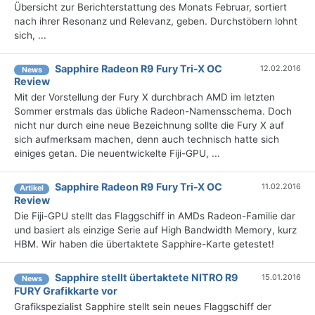
Übersicht zur Berichterstattung des Monats Februar, sortiert
nach ihrer Resonanz und Relevanz, geben. Durchstöbern lohnt
sich, ...
Sapphire Radeon R9 Fury Tri-X OC
12.02.2016
News
Review
Mit der Vorstellung der Fury X durchbrach AMD im letzten
Sommer erstmals das übliche Radeon-Namensschema. Doch
nicht nur durch eine neue Bezeichnung sollte die Fury X auf
sich aufmerksam machen, denn auch technisch hatte sich
einiges getan. Die neuentwickelte Fiji-GPU, ...
Sapphire Radeon R9 Fury Tri-X OC
11.02.2016
Artikel
Review
Die Fiji-GPU stellt das Flaggschiff in AMDs Radeon-Familie dar
und basiert als einzige Serie auf High Bandwidth Memory, kurz
HBM. Wir haben die übertaktete Sapphire-Karte getestet!
Sapphire stellt übertaktete NITRO R9
15.01.2016
News
FURY Grafikkarte vor
Grafikspezialist Sapphire stellt sein neues Flaggschiff der