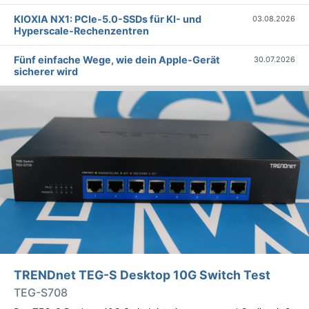
KIOXIA NX1: PCIe-5.0-SSDs für KI- und
03.08.2026
Hyperscale-Rechenzentren
Fünf einfache Wege, wie dein Apple-Gerät
30.07.2026
sicherer wird
TRENDnet TEG-S Desktop 10G Switch Test
TEG-S708