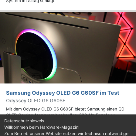
System im Alltag schlägt.
Samsung Odyssey OLED G6 G60SF im Test
Odyssey OLED G6 G60SF
Mit dem Odyssey OLED G6 G60SF bietet Samsung einen QD-
OLED Gaming-Monitor mit schnellem 500-Hz-Panel und
Datenschutzhinweis
WQHD-Auflösung an. Wir haben den 27 Zoll großen Monitor auf
Willkommen beim Hardware-Magazin!
Herz und Nieren geprüft.
Zum Betrieb unserer Website nutzen wir technisch notwendige