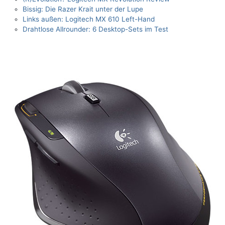
Bissig: Die Razer Krait unter der Lupe
Links außen: Logitech MX 610 Left-Hand
Drahtlose Allrounder: 6 Desktop-Sets im Test