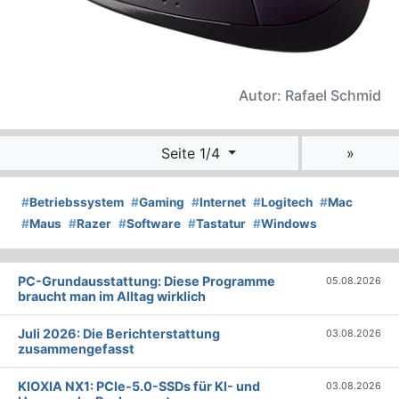
Autor: Rafael Schmid
Seite 1/4
»
#
Betriebssystem
#
Gaming
#
Internet
#
Logitech
#
Mac
#
Maus
#
Razer
#
Software
#
Tastatur
#
Windows
PC-Grundausstattung: Diese Programme
05.08.2026
braucht man im Alltag wirklich
Juli 2026: Die Bericht­erstattung
03.08.2026
zusammengefasst
KIOXIA NX1: PCIe-5.0-SSDs für KI- und
03.08.2026