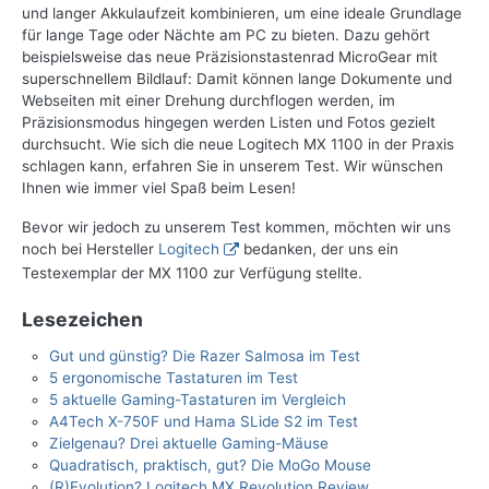
und langer Akkulaufzeit kombinieren, um eine ideale Grundlage
für lange Tage oder Nächte am PC zu bieten. Dazu gehört
beispielsweise das neue Präzisionstastenrad MicroGear mit
superschnellem Bildlauf: Damit können lange Dokumente und
Webseiten mit einer Drehung durchflogen werden, im
Präzisionsmodus hingegen werden Listen und Fotos gezielt
durchsucht. Wie sich die neue Logitech MX 1100 in der Praxis
schlagen kann, erfahren Sie in unserem Test. Wir wünschen
Ihnen wie immer viel Spaß beim Lesen!
Bevor wir jedoch zu unserem Test kommen, möchten wir uns
noch bei Hersteller
Logitech
bedanken, der uns ein
Testexemplar der MX 1100 zur Verfügung stellte.
Lesezeichen
Gut und günstig? Die Razer Salmosa im Test
5 ergonomische Tastaturen im Test
5 aktuelle Gaming-Tastaturen im Vergleich
A4Tech X-750F und Hama SLide S2 im Test
Zielgenau? Drei aktuelle Gaming-Mäuse
Quadratisch, praktisch, gut? Die MoGo Mouse
(R)Evolution? Logitech MX Revolution Review