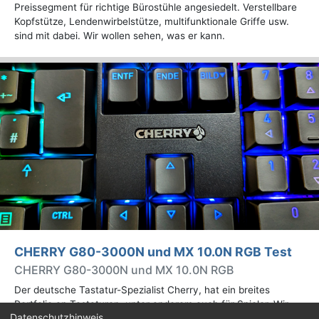
Preissegment für richtige Bürostühle angesiedelt. Verstellbare
Kopfstütze, Lendenwirbelstütze, multifunktionale Griffe usw.
sind mit dabei. Wir wollen sehen, was er kann.
CHERRY G80-3000N und MX 10.0N RGB Test
CHERRY G80-3000N und MX 10.0N RGB
Der deutsche Tastatur-Spezialist Cherry, hat ein breites
Portfolio an Tastaturen, unter anderem auch für Spieler. Wir
Datenschutzhinweis
testen mit der CHERRY G80-3000N und der CHERRY MX