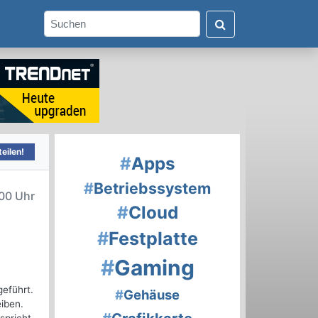
eilen!
#
Apps
#
Betriebssystem
00 Uhr
#
Cloud
#
Festplatte
#
Gaming
eführt.
#
Gehäuse
eiben.