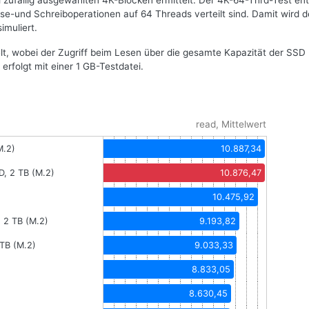
i zufällig ausgewählten 4K-Blöcken ermittelt. Der 4K-64-Thrd-Test ent
se-und Schreiboperationen auf 64 Threads verteilt sind. Damit wird d
imuliert.
telt, wobei der Zugriff beim Lesen über die gesamte Kapazität der SSD
t erfolgt mit einer 1 GB-Testdatei.
read, Mittelwert
M.2)
10.887,34
, 2 TB (M.2)
10.876,47
10.475,92
 2 TB (M.2)
9.193,82
TB (M.2)
9.033,33
8.833,05
8.630,45