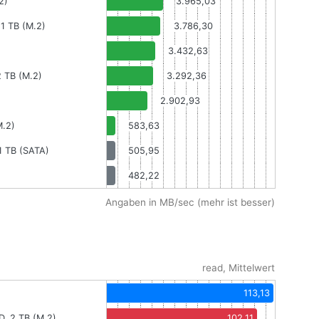
2)
3.965,03
 1 TB (M.2)
3.786,30
3.432,63
 TB (M.2)
3.292,36
2.902,93
M.2)
583,63
1 TB (SATA)
505,95
482,22
Angaben in MB/sec (mehr ist besser)
read, Mittelwert
113,13
, 2 TB (M.2)
102,11