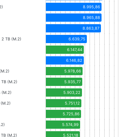
2)
8.995,86
8.965,88
8.863,87
 2 TB (M.2)
6.639,75
6.147,44
6.146,82
(M.2)
5.978,66
 TB (M.2)
5.935,77
 (M.2)
5.903,22
(M.2)
5.751,12
5.725,86
.2)
5.574,99
TB (M.2)
5.521,18