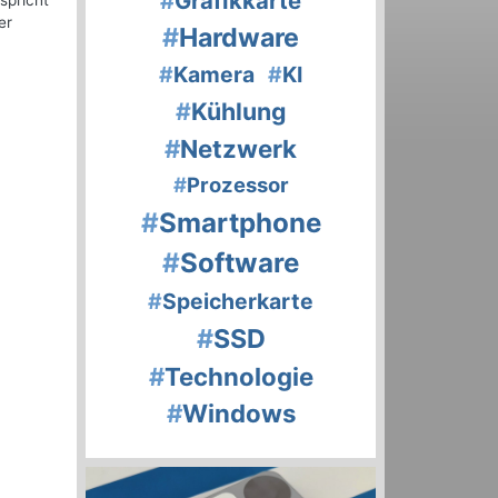
#
Grafikkarte
spricht
er
#
Hardware
#
Kamera
#
KI
#
Kühlung
#
Netzwerk
#
Prozessor
#
Smartphone
#
Software
#
Speicherkarte
#
SSD
#
Technologie
#
Windows