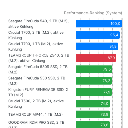
Performance-Ranking (System)
Seagate FireCuda 540, 2 TB (M.2),
100,0
aktive Kühlung
Crucial T700, 2 TB (M.2), aktive
95,4
Kühlung
Crucial T700, 1 TB (M.2), aktive
91,9
Kühlung
TEAMGROUP T-FORCE Z540, 2 TB
87,9
(M.2), aktive Kühlung
Seagate FireCuda 530R SSD, 2 TB
79,5
(M.2)
Seagate FireCuda 530 SSD, 2 TB
78,2
(M.2)
Kingston FURY RENEGADE SSD, 2
77,9
TB (M.2)
Crucial T500, 2 TB (M.2), aktive
74,0
Kühlung
TEAMGROUP MP44, 1 TB (M.2)
73,9
GOODRAM IRDM PRO SSD, 2 TB
73,6
(M.2)