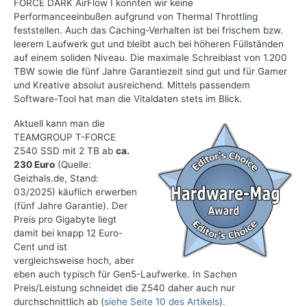
FORCE DARK AirFlow I konnten wir keine
Performanceeinbußen aufgrund von Thermal Throttling
feststellen. Auch das Caching-Verhalten ist bei frischem bzw.
leerem Laufwerk gut und bleibt auch bei höheren Füllständen
auf einem soliden Niveau. Die maximale Schreiblast von 1.200
TBW sowie die fünf Jahre Garantiezeit sind gut und für Gamer
und Kreative absolut ausreichend. Mittels passendem
Software-Tool hat man die Vitaldaten stets im Blick.
Aktuell kann man die
TEAMGROUP T-FORCE
Z540 SSD mit 2 TB ab
ca.
230 Euro
(Quelle:
Geizhals.de, Stand:
03/2025) käuflich erwerben
(fünf Jahre Garantie). Der
Preis pro Gigabyte liegt
damit bei knapp 12 Euro-
Cent und ist
vergleichsweise hoch, aber
eben auch typisch für Gen5-Laufwerke. In Sachen
Preis/Leistung schneidet die Z540 daher auch nur
durchschnittlich ab (
siehe Seite 10 des Artikels
).