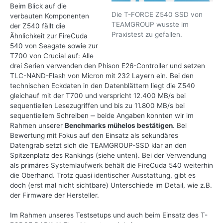
Beim Blick auf die
Die T-FORCE Z540 SSD von
verbauten Komponenten
TEAMGROUP wusste im
der Z540 fällt die
Praxistest zu gefallen.
Ähnlichkeit zur FireCuda
540 von Seagate sowie zur
T700 von Crucial auf: Alle
drei Serien verwenden den Phison E26-Controller und setzen
TLC-NAND-Flash von Micron mit 232 Layern ein. Bei den
technischen Eckdaten in den Datenblättern liegt die Z540
gleichauf mit der T700 und verspricht 12.400 MB/s bei
sequentiellen Lesezugriffen und bis zu 11.800 MB/s bei
sequentiellem Schreiben ‒ beide Angaben konnten wir im
Rahmen unserer
Benchmarks mühelos bestätigen
. Bei
Bewertung mit Fokus auf den Einsatz als sekundäres
Datengrab setzt sich die TEAMGROUP-SSD klar an den
Spitzenplatz des Rankings (siehe unten). Bei der Verwendung
als primäres Systemlaufwerk behält die FireCuda 540 weiterhin
die Oberhand. Trotz quasi identischer Ausstattung, gibt es
doch (erst mal nicht sichtbare) Unterschiede im Detail, wie z.B.
der Firmware der Hersteller.
Im Rahmen unseres Testsetups und auch beim Einsatz des T-