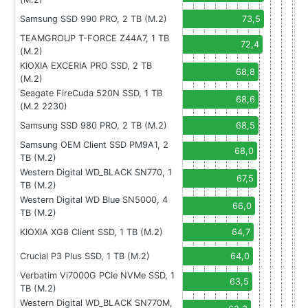
Samsung SSD 990 PRO, 2 TB (M.2)
73,5
TEAMGROUP T-FORCE Z44A7, 1 TB
72,4
(M.2)
KIOXIA EXCERIA PRO SSD, 2 TB
68,8
(M.2)
Seagate FireCuda 520N SSD, 1 TB
68,6
(M.2 2230)
Samsung SSD 980 PRO, 2 TB (M.2)
68,5
Samsung OEM Client SSD PM9A1, 2
68,0
TB (M.2)
Western Digital WD_BLACK SN770, 1
67,5
TB (M.2)
Western Digital WD Blue SN5000, 4
66,0
TB (M.2)
KIOXIA XG8 Client SSD, 1 TB (M.2)
64,7
Crucial P3 Plus SSD, 1 TB (M.2)
64,0
Verbatim Vi7000G PCIe NVMe SSD, 1
63,5
TB (M.2)
Western Digital WD_BLACK SN770M,