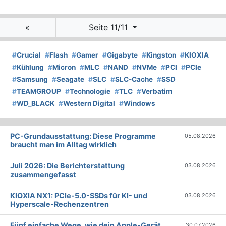
«
Seite 11/11
#
Crucial
#
Flash
#
Gamer
#
Gigabyte
#
Kingston
#
KIOXIA
#
Kühlung
#
Micron
#
MLC
#
NAND
#
NVMe
#
PCI
#
PCIe
#
Samsung
#
Seagate
#
SLC
#
SLC-Cache
#
SSD
#
TEAMGROUP
#
Technologie
#
TLC
#
Verbatim
#
WD_BLACK
#
Western Digital
#
Windows
PC-Grundausstattung: Diese Programme
05.08.2026
braucht man im Alltag wirklich
Juli 2026: Die Bericht­erstattung
03.08.2026
zusammengefasst
KIOXIA NX1: PCIe-5.0-SSDs für KI- und
03.08.2026
Hyperscale-Rechenzentren
Fünf einfache Wege, wie dein Apple-Gerät
30.07.2026