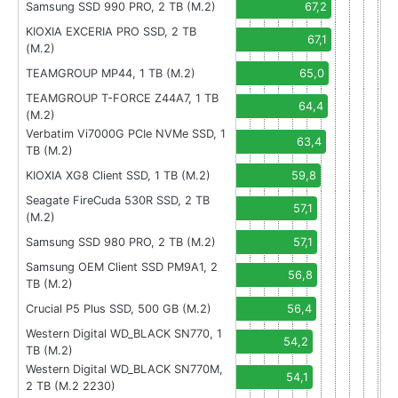
Samsung SSD 990 PRO, 2 TB (M.2)
67,2
KIOXIA EXCERIA PRO SSD, 2 TB
67,1
(M.2)
TEAMGROUP MP44, 1 TB (M.2)
65,0
TEAMGROUP T-FORCE Z44A7, 1 TB
64,4
(M.2)
Verbatim Vi7000G PCIe NVMe SSD, 1
63,4
TB (M.2)
KIOXIA XG8 Client SSD, 1 TB (M.2)
59,8
Seagate FireCuda 530R SSD, 2 TB
57,1
(M.2)
Samsung SSD 980 PRO, 2 TB (M.2)
57,1
Samsung OEM Client SSD PM9A1, 2
56,8
TB (M.2)
Crucial P5 Plus SSD, 500 GB (M.2)
56,4
Western Digital WD_BLACK SN770, 1
54,2
TB (M.2)
Western Digital WD_BLACK SN770M,
54,1
2 TB (M.2 2230)