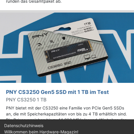
runden das Gesamtpaket ab.
PNY CS3250 Gen5 SSD mit 1 TB im Test
PNY CS3250 1 TB
PNY bietet mit der CS3250 eine Familie von PCIe Gen5 SSDs
an, die mit Speicherkapazitäten von bis zu 4 TB erhältlich sind.
Die Drives erreichen bis zu 14.900 MB/s lesend. Wir haben das
Datenschutzhinweis
1-TB-Modell getestet.
Willkommen beim Hardware-Magazin!