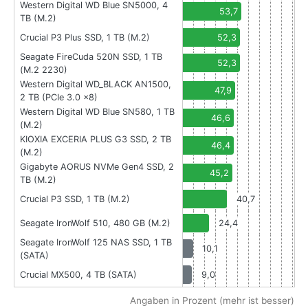
Western Digital WD Blue SN5000, 4
53,7
TB (M.2)
Crucial P3 Plus SSD, 1 TB (M.2)
52,3
Seagate FireCuda 520N SSD, 1 TB
52,3
(M.2 2230)
Western Digital WD_BLACK AN1500,
47,9
2 TB (PCIe 3.0 x8)
Western Digital WD Blue SN580, 1 TB
46,6
(M.2)
KIOXIA EXCERIA PLUS G3 SSD, 2 TB
46,4
(M.2)
Gigabyte AORUS NVMe Gen4 SSD, 2
45,2
TB (M.2)
Crucial P3 SSD, 1 TB (M.2)
40,7
Seagate IronWolf 510, 480 GB (M.2)
24,4
Seagate IronWolf 125 NAS SSD, 1 TB
10,1
(SATA)
Crucial MX500, 4 TB (SATA)
9,0
Angaben in Prozent (mehr ist besser)