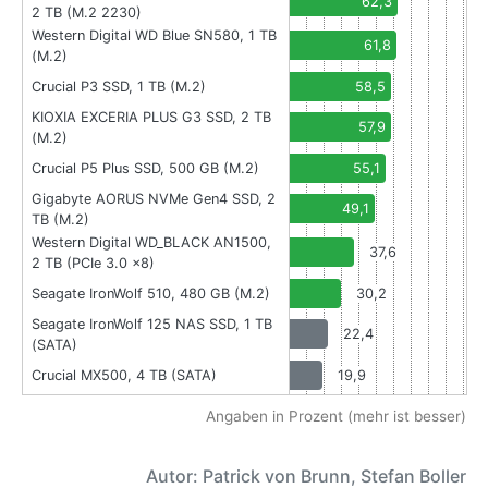
62,3
2 TB (M.2 2230)
Western Digital WD Blue SN580, 1 TB
61,8
(M.2)
Crucial P3 SSD, 1 TB (M.2)
58,5
KIOXIA EXCERIA PLUS G3 SSD, 2 TB
57,9
(M.2)
Crucial P5 Plus SSD, 500 GB (M.2)
55,1
Gigabyte AORUS NVMe Gen4 SSD, 2
49,1
TB (M.2)
Western Digital WD_BLACK AN1500,
37,6
2 TB (PCIe 3.0 x8)
Seagate IronWolf 510, 480 GB (M.2)
30,2
Seagate IronWolf 125 NAS SSD, 1 TB
22,4
(SATA)
Crucial MX500, 4 TB (SATA)
19,9
Angaben in Prozent (mehr ist besser)
Autor: Patrick von Brunn, Stefan Boller