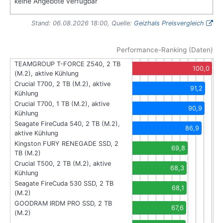
keine Angebote verfügbar
Stand: 06.08.2026 18:00, Quelle:
Geizhals Preisvergleich
Performance-Ranking (Daten)
TEAMGROUP T-FORCE Z540, 2 TB
100,0
(M.2), aktive Kühlung
Crucial T700, 2 TB (M.2), aktive
91,2
Kühlung
Crucial T700, 1 TB (M.2), aktive
90,9
Kühlung
Seagate FireCuda 540, 2 TB (M.2),
86,9
aktive Kühlung
Kingston FURY RENEGADE SSD, 2
69,8
TB (M.2)
Crucial T500, 2 TB (M.2), aktive
68,3
Kühlung
Seagate FireCuda 530 SSD, 2 TB
68,1
(M.2)
GOODRAM IRDM PRO SSD, 2 TB
67,6
(M.2)