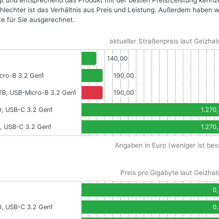
gt und entsprechend das Produkt mit der besten Preis/Leistung kennz
chlechter ist das Verhältnis aus Preis und Leistung. Außerdem haben w
te für Sie ausgerechnet.
aktueller Straßenpreis laut Geizhal
140,00
cro-B 3.2 Gen1
190,00
TB, USB-Micro-B 3.2 Gen1
190,00
0, USB-C 3.2 Gen1
1.270
, USB-C 3.2 Gen1
1.270
Angaben in Euro (weniger ist bes
Preis pro Gigabyte laut Geizhal
0
0, USB-C 3.2 Gen1
0