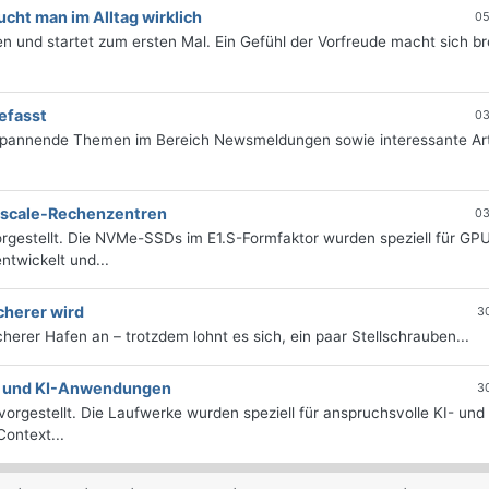
ht man im Alltag wirklich
05
 und startet zum ersten Mal. Ein Gefühl der Vorfreude macht sich bre
efasst
03
 spannende Themen im Bereich Newsmeldungen sowie interessante Art
erscale-Rechenzentren
03
rgestellt. Die NVMe-SSDs im E1.S-Formfaktor wurden speziell für GP
twickelt und...
cherer wird
3
icherer Hafen an – trotzdem lohnt es sich, ein paar Stellschrauben...
e- und KI-Anwendungen
3
orgestellt. Die Laufwerke wurden speziell für anspruchsvolle KI- und
ontext...