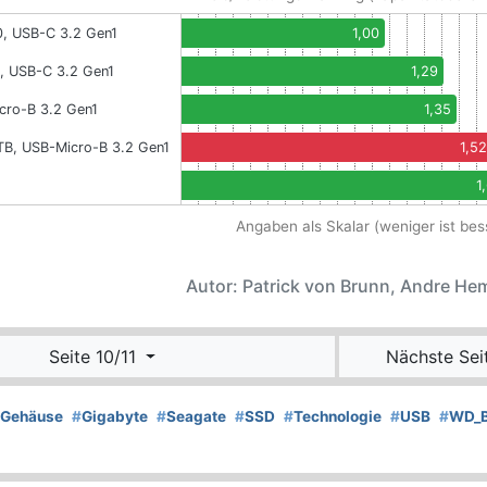
0, USB-C 3.2 Gen1
1,00
, USB-C 3.2 Gen1
1,29
cro-B 3.2 Gen1
1,35
TB, USB-Micro-B 3.2 Gen1
1,52
1
Angaben als Skalar (weniger ist bes
Autor: Patrick von Brunn, Andre H
Seite 10/11
Nächste Sei
Gehäuse
#
Gigabyte
#
Seagate
#
SSD
#
Technologie
#
USB
#
WD_