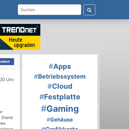
eilen!
#
Apps
#
Betriebssystem
00 Uhr
#
Cloud
#
Festplatte
#
Gaming
er
, Stand:
#
Gehäuse
nes