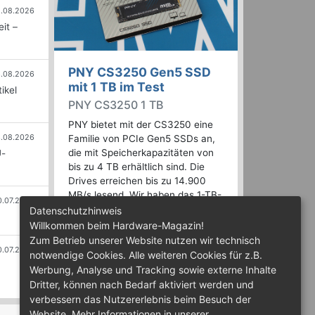
.08.2026
it –
PNY CS3250 Gen5 SSD
.08.2026
mit 1 TB im Test
ikel
PNY CS3250 1 TB
PNY bietet mit der CS3250 eine
.08.2026
Familie von PCIe Gen5 SSDs an,
die mit Speicherkapazitäten von
U-
bis zu 4 TB erhältlich sind. Die
Drives erreichen bis zu 14.900
MB/s lesend. Wir haben das 1-TB-
0.07.2026
Modell getestet.
Datenschutzhinweis
Willkommen beim Hardware-Magazin!
Zum Betrieb unserer Website nutzen wir technisch
0.07.2026
notwendige Cookies. Alle weiteren Cookies für z.B.
Werbung, Analyse und Tracking sowie externe Inhalte
Dritter, können nach Bedarf aktiviert werden und
verbessern das Nutzererlebnis beim Besuch der
Website. Mehr Informationen in unserer