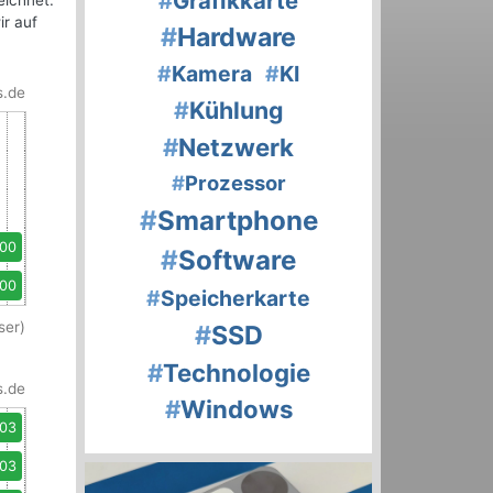
#
Grafikkarte
eichnet.
ir auf
#
Hardware
#
Kamera
#
KI
s.de
#
Kühlung
#
Netzwerk
#
Prozessor
#
Smartphone
,00
#
Software
,00
#
Speicherkarte
ser)
#
SSD
#
Technologie
s.de
#
Windows
,03
,03