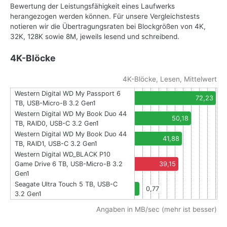
Bewertung der Leistungsfähigkeit eines Laufwerks
herangezogen werden können. Für unsere Vergleichstests
notieren wir die Übertragungsraten bei Blockgrößen von 4K,
32K, 128K sowie 8M, jeweils lesend und schreibend.
4K-Blöcke
4K-Blöcke, Lesen, Mittelwert
Western Digital WD My Passport 6
72,23
TB, USB-Micro-B 3.2 Gen1
Western Digital WD My Book Duo 44
50,18
TB, RAID0, USB-C 3.2 Gen1
Western Digital WD My Book Duo 44
41,88
TB, RAID1, USB-C 3.2 Gen1
Western Digital WD_BLACK P10
Game Drive 6 TB, USB-Micro-B 3.2
39,15
Gen1
Seagate Ultra Touch 5 TB, USB-C
0,77
3.2 Gen1
Angaben in MB/sec (mehr ist besser)