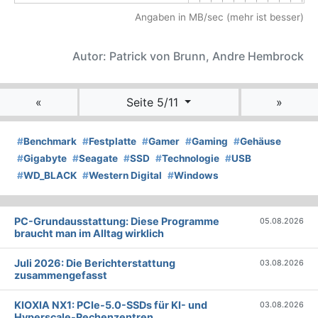
Angaben in MB/sec (mehr ist besser)
Autor: Patrick von Brunn, Andre Hembrock
«
Seite 5/11
»
#
Benchmark
#
Festplatte
#
Gamer
#
Gaming
#
Gehäuse
#
Gigabyte
#
Seagate
#
SSD
#
Technologie
#
USB
#
WD_BLACK
#
Western Digital
#
Windows
PC-Grundausstattung: Diese Programme
05.08.2026
braucht man im Alltag wirklich
Juli 2026: Die Bericht­erstattung
03.08.2026
zusammengefasst
KIOXIA NX1: PCIe-5.0-SSDs für KI- und
03.08.2026
Hyperscale-Rechenzentren