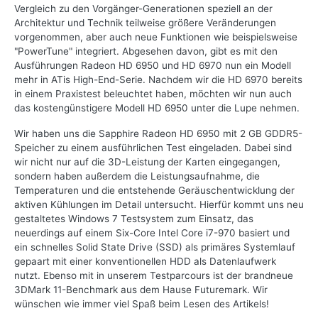
Vergleich zu den Vorgänger-Generationen speziell an der
Architektur und Technik teilweise größere Veränderungen
vorgenommen, aber auch neue Funktionen wie beispielsweise
"PowerTune" integriert. Abgesehen davon, gibt es mit den
Ausführungen Radeon HD 6950 und HD 6970 nun ein Modell
mehr in ATis High-End-Serie. Nachdem wir die HD 6970 bereits
in einem Praxistest beleuchtet haben, möchten wir nun auch
das kostengünstigere Modell HD 6950 unter die Lupe nehmen.
Wir haben uns die Sapphire Radeon HD 6950 mit 2 GB GDDR5-
Speicher zu einem ausführlichen Test eingeladen. Dabei sind
wir nicht nur auf die 3D-Leistung der Karten eingegangen,
sondern haben außerdem die Leistungsaufnahme, die
Temperaturen und die entstehende Geräuschentwicklung der
aktiven Kühlungen im Detail untersucht. Hierfür kommt uns neu
gestaltetes Windows 7 Testsystem zum Einsatz, das
neuerdings auf einem Six-Core Intel Core i7-970 basiert und
ein schnelles Solid State Drive (SSD) als primäres Systemlauf
gepaart mit einer konventionellen HDD als Datenlaufwerk
nutzt. Ebenso mit in unserem Testparcours ist der brandneue
3DMark 11-Benchmark aus dem Hause Futuremark. Wir
wünschen wie immer viel Spaß beim Lesen des Artikels!