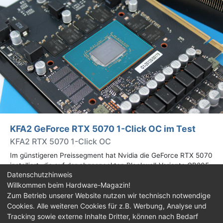
KFA2 GeForce RTX 5070 1-Click OC im Test
KFA2 RTX 5070 1-Click OC
Im günstigeren Preissegment hat Nvidia die GeForce RTX 5070
installiert, die auf der abgespeckten Blackwell-Variante GB205
Datenschutzhinweis
basiert. Wir haben uns ein Custom-Design von Hersteller KFA2
Willkommen beim Hardware-Magazin!
im Test genauer angesehen.
Zum Betrieb unserer Website nutzen wir technisch notwendige
Cookies. Alle weiteren Cookies für z.B. Werbung, Analyse und
Impressum
|
Kontakt
|
Jobs
|
Datenschutz
|
Tracking sowie externe Inhalte Dritter, können nach Bedarf