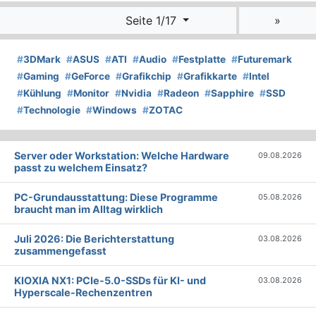
Seite 1/17
»
#
3DMark
#
ASUS
#
ATI
#
Audio
#
Festplatte
#
Futuremark
#
Gaming
#
GeForce
#
Grafikchip
#
Grafikkarte
#
Intel
#
Kühlung
#
Monitor
#
Nvidia
#
Radeon
#
Sapphire
#
SSD
#
Technologie
#
Windows
#
ZOTAC
Server oder Workstation: Welche Hardware
09.08.2026
passt zu welchem Einsatz?
PC-Grundausstattung: Diese Programme
05.08.2026
braucht man im Alltag wirklich
Juli 2026: Die Bericht­erstattung
03.08.2026
zusammengefasst
KIOXIA NX1: PCIe-5.0-SSDs für KI- und
03.08.2026
Hyperscale-Rechenzentren